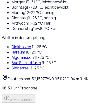
Morgen
13
–
31
°C,
leicht bewölkt
Sonntag
17
–
28
°C,
leicht bewölkt
Montag
12
–
22
°C,
sonnig
Dienstag
9
–
26
°C,
sonnig
Mittwoch
11
–
32
°C,
klar
Donnerstag
15
–
36
°C,
klar
Wetter in der Umgebung:
Diekholzen
11
–
25
°C
Harsum
10
–
25
°C
Algermissen
11
–
25
°C
Bad Salzdetfurth
9
–
25
°C
Sibbesse
11
–
25
°C
Deutschland
·
·
52,15077
°N
9,95112
°O
|
94
m ü. NN
06:30
Uhr
Prognose
Wetter vorlesen