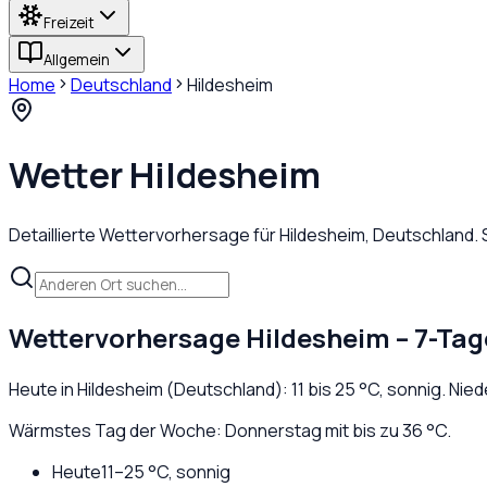
Freizeit
Allgemein
Home
Deutschland
Hildesheim
Wetter
Hildesheim
Detaillierte Wettervorhersage für
Hildesheim
,
Deutschland
.
Wettervorhersage
Hildesheim
– 7-Tag
Heute in
Hildesheim
(
Deutschland
):
11
bis
25
°C,
sonnig
. Nie
Wärmstes Tag der Woche: Donnerstag mit bis zu 36 °C.
Heute
11
–
25
°C,
sonnig