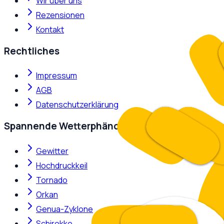
Wir über uns
Rezensionen
Kontakt
Rechtliches
Impressum
AGB
Datenschutzerklärung
Spannende Wetterphänomene
Gewitter
Hochdruckkeil
Tornado
Orkan
Genua-Zyklone
Schirokko