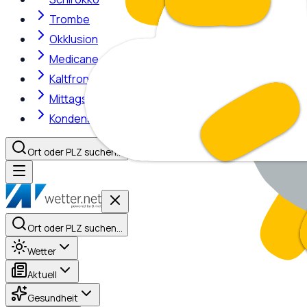
Trombe
Okklusion
Medicane
Kaltfront
Mittagshitze
Kondensstreifen
Ort oder PLZ suchen…
Ort oder PLZ suchen…
Wetter
Aktuell
Gesundheit