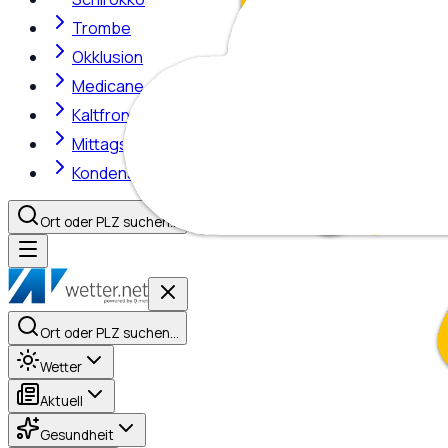
Trombe
Okklusion
Medicane
Kaltfront
Mittagshitze
Kondensstreifen
Ort oder PLZ suchen…
Ort oder PLZ suchen…
Wetter
Aktuell
Gesundheit