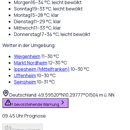
Morgen
16
–
34
°C,
leicht bewölkt
Sonntag
19
–
33
°C,
leicht bewölkt
Montag
15
–
28
°C,
klar
Dienstag
11
–
29
°C,
klar
Mittwoch
11
–
33
°C,
klar
Donnerstag
17
–
34
°C,
leicht bewölkt
Wetter in der Umgebung:
Weigenheim
11
–
30
°C
Markt Nordheim
12
–
30
°C
Ippesheim (Mittelfranken)
10
–
30
°C
Uffenheim
10
–
30
°C
Seinsheim
10
–
31
°C
Deutschland
·
·
49,59520
°N
10,29777
°O
|
504
m ü. NN
1 bevorstehende Warnung
09:45
Uhr
Prognose
Wetter vorlesen