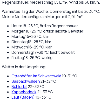
Regenschauer
. Niederschlag
1,5
L/m², Wind bis
56
km/h.
Wärmstes Tag der Woche: Donnerstag mit bis zu 30 °C.
Meiste Niederschläge am Morgen mit 2,9 L/m².
Heute
18
–
25
°C,
örtlich Regenschauer
Morgen
16
–
25
°C,
örtlich leichte Gewitter
Montag
15
–
26
°C,
klar
Dienstag
15
–
28
°C,
klar
Mittwoch
16
–
29
°C,
klar
Donnerstag
17
–
30
°C,
leicht bewölkt
Freitag
18
–
26
°C,
wolkig
Wetter in der Umgebung:
Ottenhöfen im Schwarzwald
19
–
31
°C
Sasbachwalden
21
–
32
°C
Bühlertal
22
–
32
°C
Kappelrodeck
21
–
33
°C
Lauf (Baden)
19
–
33
°C