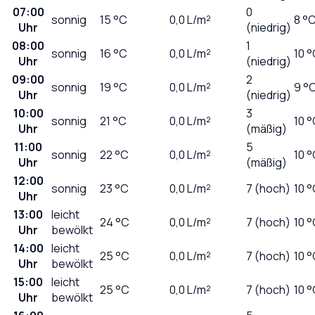
07:00
0
sonnig
15
°C
0,0
L/m²
8 °
Uhr
(niedrig)
08:00
1
sonnig
16
°C
0,0
L/m²
10 
Uhr
(niedrig)
09:00
2
sonnig
19
°C
0,0
L/m²
9 °
Uhr
(niedrig)
10:00
3
sonnig
21
°C
0,0
L/m²
10 
Uhr
(mäßig)
11:00
5
sonnig
22
°C
0,0
L/m²
10 
Uhr
(mäßig)
12:00
sonnig
23
°C
0,0
L/m²
7 (hoch)
10 
Uhr
13:00
leicht
24
°C
0,0
L/m²
7 (hoch)
10 
Uhr
bewölkt
14:00
leicht
25
°C
0,0
L/m²
7 (hoch)
10 
Uhr
bewölkt
15:00
leicht
25
°C
0,0
L/m²
7 (hoch)
10 
Uhr
bewölkt