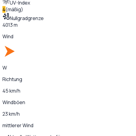
UV-Index
4
(
mäßig
)
Nullgradgrenze
4013 m
Wind
W
Richtung
45 km/h
Windböen
23 km/h
mittlerer Wind