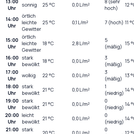
13:00
8 (sehr
sonnig
25
°C
0,0
L/m²
12 
Uhr
hoch)
örtlich
14:00
leichte
25
°C
0,1
L/m²
7 (hoch)
11 °
Uhr
Gewitter
örtlich
15:00
5
leichte
18
°C
2,8
L/m²
15 
Uhr
(mäßig)
Gewitter
16:00
stark
3
18
°C
0,0
L/m²
15 
Uhr
bewölkt
(mäßig)
17:00
3
wolkig
22
°C
0,0
L/m²
13 
Uhr
(mäßig)
18:00
stark
1
21
°C
0,0
L/m²
14 
Uhr
bewölkt
(niedrig)
19:00
stark
0
21
°C
0,0
L/m²
14 
Uhr
bewölkt
(niedrig)
20:00
leicht
0
21
°C
0,0
L/m²
14 
Uhr
bewölkt
(niedrig)
21:00
stark
0
20
°C
0,0
L/m²
12 