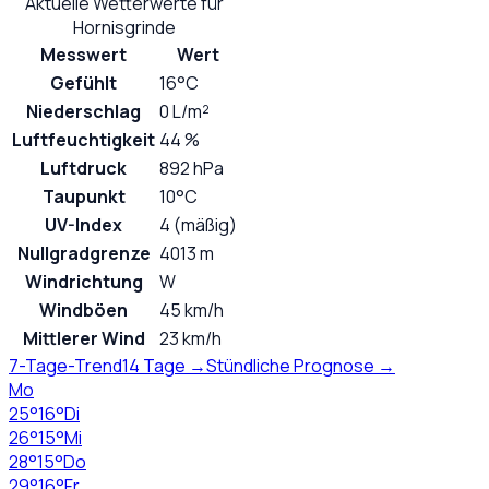
Aktuelle Wetterwerte für
Hornisgrinde
Messwert
Wert
Gefühlt
16°C
Niederschlag
0 L/m²
Luftfeuchtigkeit
44 %
Luftdruck
892 hPa
Taupunkt
10°C
UV-Index
4 (mäßig)
Nullgradgrenze
4013 m
Windrichtung
W
Windböen
45 km/h
Mittlerer Wind
23 km/h
7-Tage-Trend
14 Tage →
Stündliche Prognose →
Mo
25
°
16
°
Di
26
°
15
°
Mi
28
°
15
°
Do
29
°
16
°
Fr