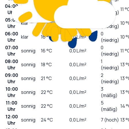
04:00
0
klar
17
°C
0,0
L/m²
11 °
Uhr
(niedrig)
05:00
0
klar
16
°C
0,0
L/m²
10 
Uhr
(niedrig)
06:00
0
klar
16
°C
0,0
L/m²
10 
Uhr
(niedrig)
07:00
0
sonnig
16
°C
0,0
L/m²
11 °
Uhr
(niedrig)
08:00
1
sonnig
18
°C
0,0
L/m²
13 
Uhr
(niedrig)
09:00
2
sonnig
21
°C
0,0
L/m²
13 
Uhr
(niedrig)
10:00
3
sonnig
22
°C
0,0
L/m²
13 
Uhr
(mäßig)
11:00
5
sonnig
22
°C
0,0
L/m²
14 
Uhr
(mäßig)
12:00
sonnig
24
°C
0,0
L/m²
7 (hoch)
13 
Uhr