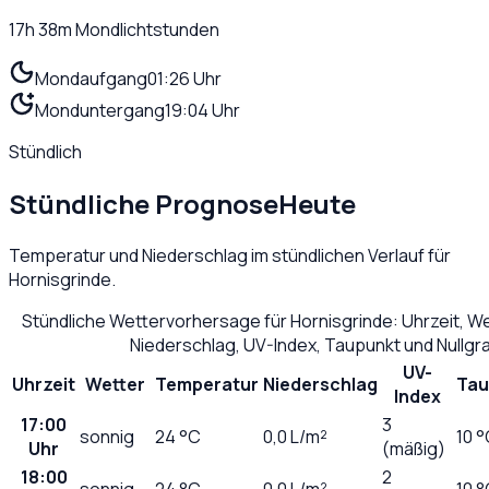
17h 38m
Mondlichtstunden
Mondaufgang
01:26 Uhr
Monduntergang
19:04 Uhr
Stündlich
Stündliche Prognose
Heute
Temperatur und Niederschlag im stündlichen Verlauf für
Hornisgrinde
.
Stündliche Wettervorhersage für
Hornisgrinde
: Uhrzeit, 
Niederschlag, UV-Index, Taupunkt und Nullg
UV-
Uhrzeit
Wetter
Temperatur
Niederschlag
Tau
Index
17:00
3
sonnig
24
°C
0,0
L/m²
10 
Uhr
(mäßig)
18:00
2
sonnig
24
°C
0,0
L/m²
10 