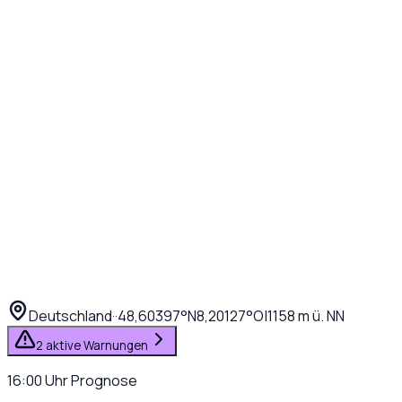
Deutschland
·
·
48,60397
°N
8,20127
°O
|
1158
m ü. NN
2 aktive Warnungen
16:00
Uhr
Prognose