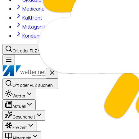
Medicane
Kaltfront
Mittagshitze
Kondensstreifen
Ort oder PLZ suchen…
Ort oder PLZ suchen…
Wetter
Aktuell
Gesundheit
Freizeit
Allgemein