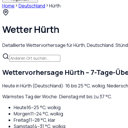
Home
Deutschland
Hürth
Wetter
Hürth
Detaillierte Wettervorhersage für
Hürth
,
Deutschland
. Stün
Wettervorhersage
Hürth
– 7-Tage-Übe
Heute in
Hürth
(
Deutschland
):
16
bis
25
°C,
wolkig
. Niedersc
Wärmstes Tag der Woche: Dienstag mit bis zu 37 °C.
Heute
16
–
25
°C,
wolkig
Morgen
11
–
24
°C,
wolkig
Freitag
11
–
28
°C,
klar
Samstag
14
–
31
°C,
wolkig