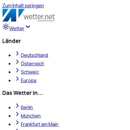
Zum Inhalt springen
Wetter
Länder
Deutschland
Österreich
Schweiz
Europa
Das Wetter in...
Berlin
München
Frankfurt am Main