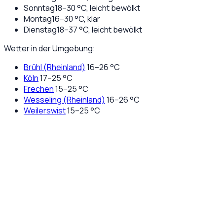
Sonntag
18
–
30
°C,
leicht bewölkt
Montag
16
–
30
°C,
klar
Dienstag
18
–
37
°C,
leicht bewölkt
Wetter in der Umgebung:
Brühl (Rheinland)
16
–
26
°C
Köln
17
–
25
°C
Frechen
15
–
25
°C
Wesseling (Rheinland)
16
–
26
°C
Weilerswist
15
–
25
°C