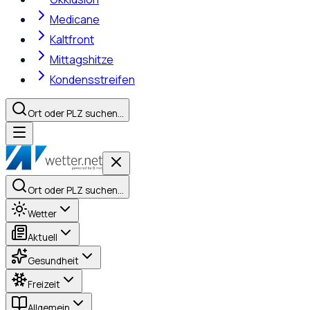
Medicane
Kaltfront
Mittagshitze
Kondensstreifen
Ort oder PLZ suchen…
Ort oder PLZ suchen…
Wetter
Aktuell
Gesundheit
Freizeit
Allgemein