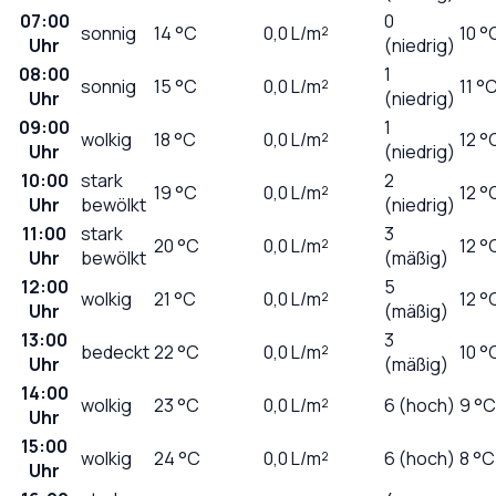
07:00
0
sonnig
14
°C
0,0
L/m²
10 °
Uhr
(niedrig)
08:00
1
sonnig
15
°C
0,0
L/m²
11 °
Uhr
(niedrig)
09:00
1
wolkig
18
°C
0,0
L/m²
12 °
Uhr
(niedrig)
10:00
stark
2
19
°C
0,0
L/m²
12 °
Uhr
bewölkt
(niedrig)
11:00
stark
3
20
°C
0,0
L/m²
12 °
Uhr
bewölkt
(mäßig)
12:00
5
wolkig
21
°C
0,0
L/m²
12 °
Uhr
(mäßig)
13:00
3
bedeckt
22
°C
0,0
L/m²
10 °
Uhr
(mäßig)
14:00
wolkig
23
°C
0,0
L/m²
6 (hoch)
9 °C
Uhr
15:00
wolkig
24
°C
0,0
L/m²
6 (hoch)
8 °C
Uhr