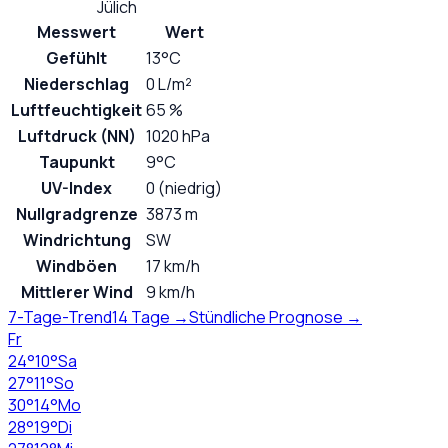
Jülich
Messwert
Wert
Gefühlt
13°C
Niederschlag
0 L/m²
Luftfeuchtigkeit
65 %
Luftdruck (NN)
1020 hPa
Taupunkt
9°C
UV-Index
0 (niedrig)
Nullgradgrenze
3873 m
Windrichtung
SW
Windböen
17 km/h
Mittlerer Wind
9 km/h
7-Tage-Trend
14 Tage →
Stündliche Prognose →
Fr
24
°
10
°
Sa
27
°
11
°
So
30
°
14
°
Mo
28
°
19
°
Di