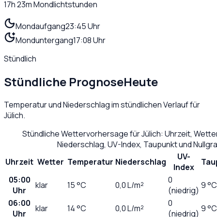
17h 23m
Mondlichtstunden
Mondaufgang
23:45 Uhr
Monduntergang
17:08 Uhr
Stündlich
Stündliche Prognose
Heute
Temperatur und Niederschlag im stündlichen Verlauf für
Jülich
.
Stündliche Wettervorhersage für
Jülich
: Uhrzeit, Wett
Niederschlag, UV-Index, Taupunkt und Nullg
UV-
Uhrzeit
Wetter
Temperatur
Niederschlag
Tau
Index
05:00
0
klar
15
°C
0,0
L/m²
9 °C
Uhr
(niedrig)
06:00
0
klar
14
°C
0,0
L/m²
9 °C
Uhr
(niedrig)