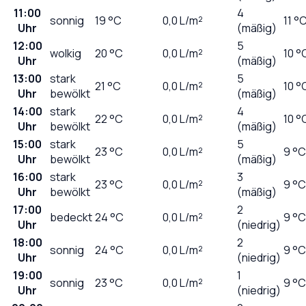
11:00
4
sonnig
19
°C
0,0
L/m²
11 °
Uhr
(mäßig)
12:00
5
wolkig
20
°C
0,0
L/m²
10 °
Uhr
(mäßig)
13:00
stark
5
21
°C
0,0
L/m²
10 °
Uhr
bewölkt
(mäßig)
14:00
stark
4
22
°C
0,0
L/m²
10 °
Uhr
bewölkt
(mäßig)
15:00
stark
5
23
°C
0,0
L/m²
9 °C
Uhr
bewölkt
(mäßig)
16:00
stark
3
23
°C
0,0
L/m²
9 °C
Uhr
bewölkt
(mäßig)
17:00
2
bedeckt
24
°C
0,0
L/m²
9 °C
Uhr
(niedrig)
18:00
2
sonnig
24
°C
0,0
L/m²
9 °C
Uhr
(niedrig)
19:00
1
sonnig
23
°C
0,0
L/m²
9 °C
Uhr
(niedrig)