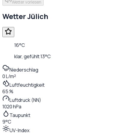
Wetter vorlesen
Wetter
Jülich
16
°C
klar
, gefühlt
13
°C
Niederschlag
0 L/m²
Luftfeuchtigkeit
65 %
Luftdruck (NN)
1020 hPa
Taupunkt
9°C
UV-Index