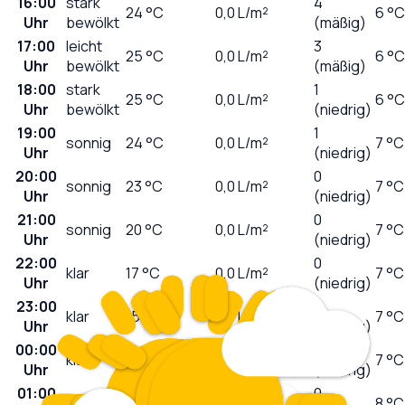
16:00
stark
4
24
°C
0,0
L/m²
6 °C
Uhr
bewölkt
(mäßig)
17:00
leicht
3
25
°C
0,0
L/m²
6 °C
Uhr
bewölkt
(mäßig)
18:00
stark
1
25
°C
0,0
L/m²
6 °C
Uhr
bewölkt
(niedrig)
19:00
1
sonnig
24
°C
0,0
L/m²
7 °C
Uhr
(niedrig)
20:00
0
sonnig
23
°C
0,0
L/m²
7 °C
Uhr
(niedrig)
21:00
0
sonnig
20
°C
0,0
L/m²
7 °C
Uhr
(niedrig)
22:00
0
klar
17
°C
0,0
L/m²
7 °C
Uhr
(niedrig)
23:00
0
klar
15
°C
0,0
L/m²
7 °C
Uhr
(niedrig)
00:00
0
klar
14
°C
0,0
L/m²
7 °C
Uhr
(niedrig)
01:00
0
klar
13
°C
0,0
L/m²
8 °C