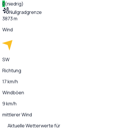
0
(
niedrig
)
Nullgradgrenze
3873 m
Wind
SW
Richtung
17 km/h
Windböen
9 km/h
mittlerer Wind
Aktuelle Wetterwerte für