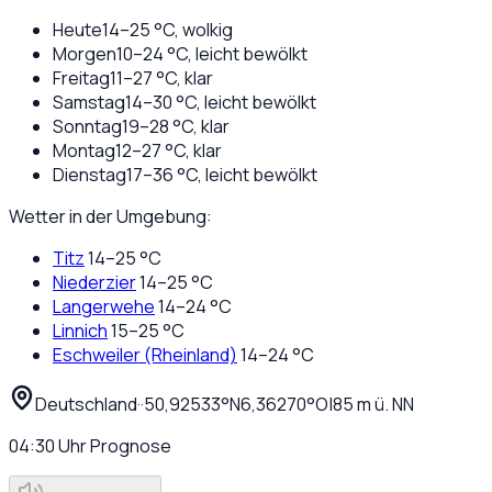
Heute
14
–
25
°C,
wolkig
Morgen
10
–
24
°C,
leicht bewölkt
Freitag
11
–
27
°C,
klar
Samstag
14
–
30
°C,
leicht bewölkt
Sonntag
19
–
28
°C,
klar
Montag
12
–
27
°C,
klar
Dienstag
17
–
36
°C,
leicht bewölkt
Wetter in der Umgebung:
Titz
14
–
25
°C
Niederzier
14
–
25
°C
Langerwehe
14
–
24
°C
Linnich
15
–
25
°C
Eschweiler (Rheinland)
14
–
24
°C
Deutschland
·
·
50,92533
°N
6,36270
°O
|
85
m ü. NN
04:30
Uhr
Prognose