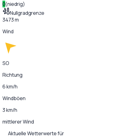
0
(
niedrig
)
Nullgradgrenze
3473 m
Wind
SO
Richtung
6 km/h
Windböen
3 km/h
mittlerer Wind
Aktuelle Wetterwerte für