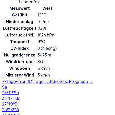
Langenfeld
Messwert
Wert
Gefühlt
12°C
Niederschlag
0 L/m²
Luftfeuchtigkeit
83 %
Luftdruck (NN)
1024 hPa
Taupunkt
9°C
UV-Index
0 (niedrig)
Nullgradgrenze
3473 m
Windrichtung
SO
Windböen
6 km/h
Mittlerer Wind
3 km/h
7-Tage-Trend
14 Tage →
Stündliche Prognose →
Sa
28
°
11
°
So
30
°
17
°
Mo
27
°
19
°
Di
25
°
13
°
Mi