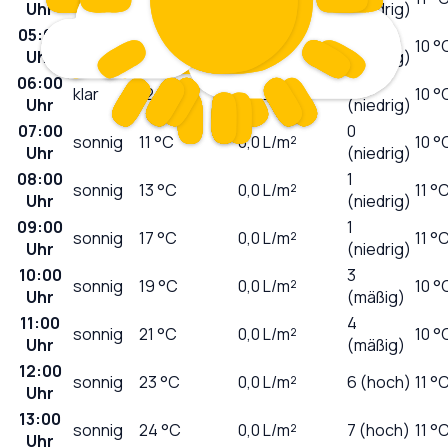
Uhr
(niedrig)
05:00
0
klar
12
°C
0,0
L/m²
10 °
Uhr
(niedrig)
06:00
0
klar
12
°C
0,0
L/m²
10 °
Uhr
(niedrig)
07:00
0
sonnig
11
°C
0,0
L/m²
10 °
Uhr
(niedrig)
08:00
1
sonnig
13
°C
0,0
L/m²
11 °
Uhr
(niedrig)
09:00
1
sonnig
17
°C
0,0
L/m²
11 °
Uhr
(niedrig)
10:00
3
sonnig
19
°C
0,0
L/m²
10 °
Uhr
(mäßig)
11:00
4
sonnig
21
°C
0,0
L/m²
10 °
Uhr
(mäßig)
12:00
sonnig
23
°C
0,0
L/m²
6 (hoch)
11 °
Uhr
13:00
sonnig
24
°C
0,0
L/m²
7 (hoch)
11 °
Uhr