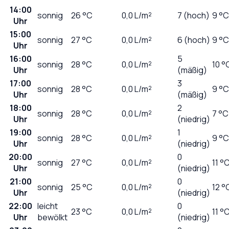
14:00
sonnig
26
°C
0,0
L/m²
7 (hoch)
9 °C
Uhr
15:00
sonnig
27
°C
0,0
L/m²
6 (hoch)
9 °C
Uhr
16:00
5
sonnig
28
°C
0,0
L/m²
10 °
Uhr
(mäßig)
17:00
3
sonnig
28
°C
0,0
L/m²
9 °C
Uhr
(mäßig)
18:00
2
sonnig
28
°C
0,0
L/m²
7 °C
Uhr
(niedrig)
19:00
1
sonnig
28
°C
0,0
L/m²
9 °C
Uhr
(niedrig)
20:00
0
sonnig
27
°C
0,0
L/m²
11 °
Uhr
(niedrig)
21:00
0
sonnig
25
°C
0,0
L/m²
12 °
Uhr
(niedrig)
22:00
leicht
0
23
°C
0,0
L/m²
11 °
Uhr
bewölkt
(niedrig)