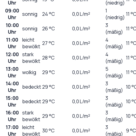
Uhr
(niedrig)
09:00
1
sonnig
24
°C
0,0
L/m²
11 °
Uhr
(niedrig)
10:00
3
sonnig
26
°C
0,0
L/m²
11 °
Uhr
(mäßig)
11:00
leicht
4
27
°C
0,0
L/m²
11 °
Uhr
bewölkt
(mäßig)
12:00
stark
4
28
°C
0,0
L/m²
11 °
Uhr
bewölkt
(mäßig)
13:00
5
wolkig
29
°C
0,0
L/m²
11 °
Uhr
(mäßig)
14:00
3
bedeckt
29
°C
0,0
L/m²
10 °
Uhr
(mäßig)
15:00
3
bedeckt
29
°C
0,0
L/m²
10 °
Uhr
(mäßig)
16:00
stark
3
29
°C
0,0
L/m²
10 °
Uhr
bewölkt
(mäßig)
17:00
leicht
3
30
°C
0,0
L/m²
9 °C
Uhr
bewölkt
(mäßig)