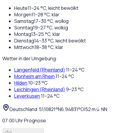
Heute
11
–
24
°C,
leicht bewölkt
Morgen
11
–
28
°C,
klar
Samstag
17
–
30
°C,
wolkig
Sonntag
19
–
27
°C,
wolkig
Montag
13
–
25
°C,
klar
Dienstag
14
–
33
°C,
leicht bewölkt
Mittwoch
18
–
38
°C,
klar
Wetter in der Umgebung:
Langenfeld (Rheinland)
11
–
24
°C
Monheim am Rhein
11
–
24
°C
Hilden
10
–
23
°C
Leichlingen (Rheinland)
9
–
23
°C
Leverkusen
11
–
24
°C
Deutschland
·
·
51,10821
°N
6,94831
°O
|
52
m ü. NN
07:00
Uhr
Prognose