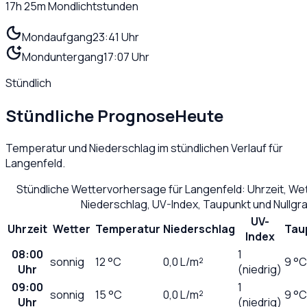
17h 25m
Mondlichtstunden
Mondaufgang
23:41 Uhr
Monduntergang
17:07 Uhr
Stündlich
Stündliche Prognose
Heute
Temperatur und Niederschlag im stündlichen Verlauf für
Langenfeld
.
Stündliche Wettervorhersage für
Langenfeld
: Uhrzeit, W
Niederschlag, UV-Index, Taupunkt und Nullg
UV-
Uhrzeit
Wetter
Temperatur
Niederschlag
Tau
Index
08:00
1
sonnig
12
°C
0,0
L/m²
9 °C
Uhr
(niedrig)
09:00
1
sonnig
15
°C
0,0
L/m²
9 °C
Uhr
(niedrig)