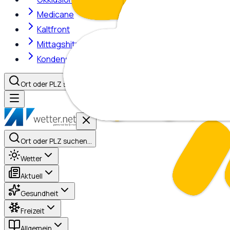
Medicane
Kaltfront
Mittagshitze
Kondensstreifen
Ort oder PLZ suchen…
Ort oder PLZ suchen…
Wetter
Aktuell
Gesundheit
Freizeit
Allgemein