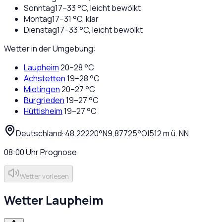
Sonntag
17
–
33
°C,
leicht bewölkt
Montag
17
–
31
°C,
klar
Dienstag
17
–
33
°C,
leicht bewölkt
Wetter in der Umgebung:
Laupheim
20
–
28
°C
Achstetten
19
–
28
°C
Mietingen
20
–
27
°C
Burgrieden
19
–
27
°C
Hüttisheim
19
–
27
°C
Deutschland
·
·
48,22220
°N
9,87725
°O
|
512
m ü. NN
08:00
Uhr
Prognose
Wetter vorlesen
Wetter
Laupheim