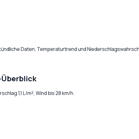
Stündliche Daten, Temperaturtrend und Niederschlagswahrsche
-Überblick
erschlag
1,1
L/m², Wind bis
28
km/h.