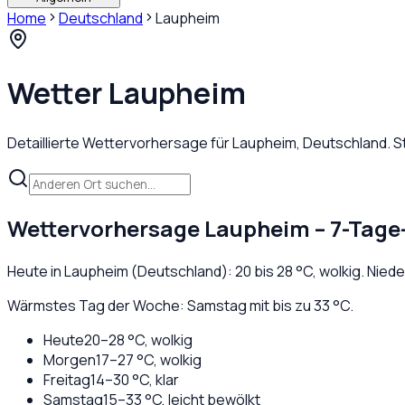
Home
Deutschland
Laupheim
Wetter
Laupheim
Detaillierte Wettervorhersage für
Laupheim
,
Deutschland
. 
Wettervorhersage
Laupheim
– 7-Tage
Heute in
Laupheim
(
Deutschland
):
20
bis
28
°C,
wolkig
. Nied
Wärmstes Tag der Woche: Samstag mit bis zu 33 °C.
Heute
20
–
28
°C,
wolkig
Morgen
17
–
27
°C,
wolkig
Freitag
14
–
30
°C,
klar
Samstag
15
–
33
°C,
leicht bewölkt