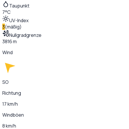
Taupunkt
7°C
UV-Index
3
(
mäßig
)
Nullgradgrenze
3816 m
Wind
SO
Richtung
17 km/h
Windböen
8 km/h