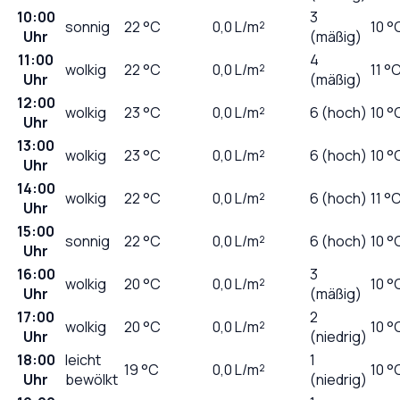
10:00
3
sonnig
22
°C
0,0
L/m²
10 °
Uhr
(mäßig)
11:00
4
wolkig
22
°C
0,0
L/m²
11 °
Uhr
(mäßig)
12:00
wolkig
23
°C
0,0
L/m²
6 (hoch)
10 °
Uhr
13:00
wolkig
23
°C
0,0
L/m²
6 (hoch)
10 °
Uhr
14:00
wolkig
22
°C
0,0
L/m²
6 (hoch)
11 °
Uhr
15:00
sonnig
22
°C
0,0
L/m²
6 (hoch)
10 °
Uhr
16:00
3
wolkig
20
°C
0,0
L/m²
10 °
Uhr
(mäßig)
17:00
2
wolkig
20
°C
0,0
L/m²
10 °
Uhr
(niedrig)
18:00
leicht
1
19
°C
0,0
L/m²
10 °
Uhr
bewölkt
(niedrig)