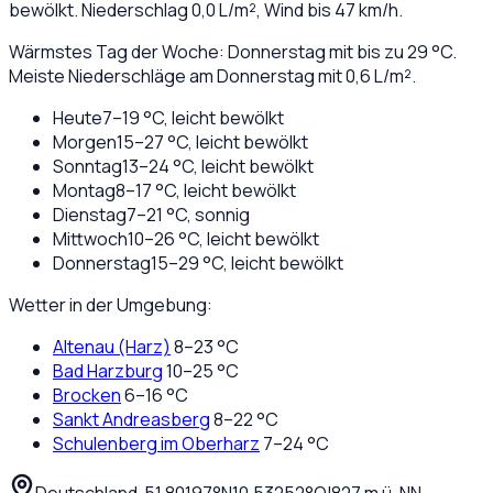
bewölkt
. Niederschlag
0,0
L/m², Wind bis
47
km/h.
Wärmstes Tag der Woche: Donnerstag mit bis zu 29 °C.
Meiste Niederschläge am Donnerstag mit 0,6 L/m².
Heute
7
–
19
°C,
leicht bewölkt
Morgen
15
–
27
°C,
leicht bewölkt
Sonntag
13
–
24
°C,
leicht bewölkt
Montag
8
–
17
°C,
leicht bewölkt
Dienstag
7
–
21
°C,
sonnig
Mittwoch
10
–
26
°C,
leicht bewölkt
Donnerstag
15
–
29
°C,
leicht bewölkt
Wetter in der Umgebung:
Altenau (Harz)
8
–
23
°C
Bad Harzburg
10
–
25
°C
Brocken
6
–
16
°C
Sankt Andreasberg
8
–
22
°C
Schulenberg im Oberharz
7
–
24
°C
Deutschland
·
·
51,80197
°N
10,53252
°O
|
827
m ü. NN