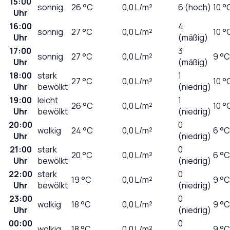
15:00
sonnig
26
°C
0,0
L/m²
6 (hoch)
10 °
Uhr
16:00
4
sonnig
27
°C
0,0
L/m²
10 °
Uhr
(mäßig)
17:00
3
sonnig
27
°C
0,0
L/m²
9 °C
Uhr
(mäßig)
18:00
stark
1
27
°C
0,0
L/m²
10 °
Uhr
bewölkt
(niedrig)
19:00
leicht
1
26
°C
0,0
L/m²
10 °
Uhr
bewölkt
(niedrig)
20:00
0
wolkig
24
°C
0,0
L/m²
6 °C
Uhr
(niedrig)
21:00
stark
0
20
°C
0,0
L/m²
6 °C
Uhr
bewölkt
(niedrig)
22:00
stark
0
19
°C
0,0
L/m²
9 °C
Uhr
bewölkt
(niedrig)
23:00
0
wolkig
18
°C
0,0
L/m²
9 °C
Uhr
(niedrig)
00:00
0
wolkig
18
°C
0,0
L/m²
9 °C