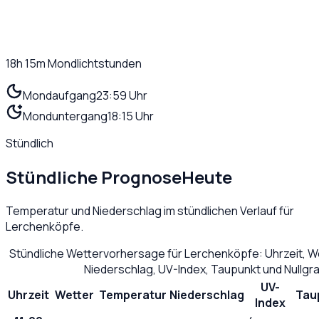
18h 15m
Mondlichtstunden
Mondaufgang
23:59 Uhr
Monduntergang
18:15 Uhr
Stündlich
Stündliche Prognose
Heute
Temperatur und Niederschlag im stündlichen Verlauf für
Lerchenköpfe
.
Stündliche Wettervorhersage für
Lerchenköpfe
: Uhrzeit, 
Niederschlag, UV-Index, Taupunkt und Nullg
UV-
Uhrzeit
Wetter
Temperatur
Niederschlag
Tau
Index