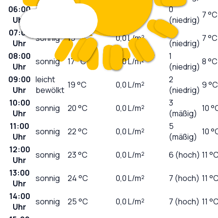
06:00
0
sonnig
15
°C
0,0
L/m²
7 °C
Uhr
(niedrig)
07:00
0
sonnig
15
°C
0,0
L/m²
7 °C
Uhr
(niedrig)
08:00
1
sonnig
17
°C
0,0
L/m²
8 °C
Uhr
(niedrig)
09:00
leicht
2
19
°C
0,0
L/m²
9 °C
Uhr
bewölkt
(niedrig)
10:00
3
sonnig
20
°C
0,0
L/m²
10 °
Uhr
(mäßig)
11:00
5
sonnig
22
°C
0,0
L/m²
10 °
Uhr
(mäßig)
12:00
sonnig
23
°C
0,0
L/m²
6 (hoch)
11 °
Uhr
13:00
sonnig
24
°C
0,0
L/m²
7 (hoch)
11 °
Uhr
14:00
sonnig
25
°C
0,0
L/m²
7 (hoch)
11 °
Uhr