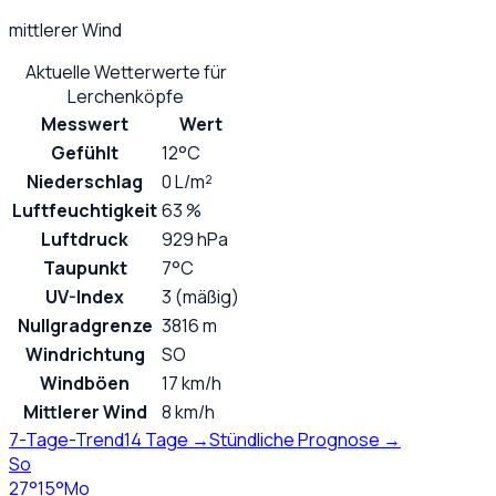
mittlerer Wind
Aktuelle Wetterwerte für
Lerchenköpfe
Messwert
Wert
Gefühlt
12°C
Niederschlag
0 L/m²
Luftfeuchtigkeit
63 %
Luftdruck
929 hPa
Taupunkt
7°C
UV-Index
3 (mäßig)
Nullgradgrenze
3816 m
Windrichtung
SO
Windböen
17 km/h
Mittlerer Wind
8 km/h
7-Tage-Trend
14 Tage →
Stündliche Prognose →
So
27
°
15
°
Mo