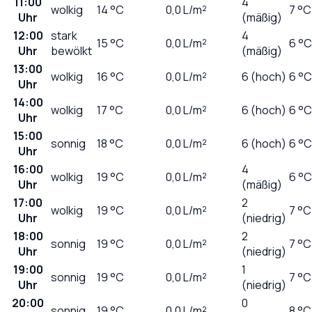
11:00
4
wolkig
14
°C
0,0
L/m²
7 °C
Uhr
(mäßig)
12:00
stark
4
15
°C
0,0
L/m²
6 °C
Uhr
bewölkt
(mäßig)
13:00
wolkig
16
°C
0,0
L/m²
6 (hoch)
6 °C
Uhr
14:00
wolkig
17
°C
0,0
L/m²
6 (hoch)
6 °C
Uhr
15:00
sonnig
18
°C
0,0
L/m²
6 (hoch)
6 °C
Uhr
16:00
4
wolkig
19
°C
0,0
L/m²
6 °C
Uhr
(mäßig)
17:00
2
wolkig
19
°C
0,0
L/m²
7 °C
Uhr
(niedrig)
18:00
2
sonnig
19
°C
0,0
L/m²
7 °C
Uhr
(niedrig)
19:00
1
sonnig
19
°C
0,0
L/m²
7 °C
Uhr
(niedrig)
20:00
0
sonnig
19
°C
0,0
L/m²
8 °C