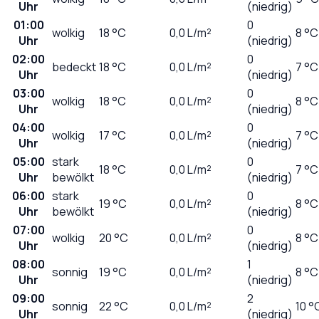
Uhr
(niedrig)
01:00
0
wolkig
18
°C
0,0
L/m²
8 °C
Uhr
(niedrig)
02:00
0
bedeckt
18
°C
0,0
L/m²
7 °C
Uhr
(niedrig)
03:00
0
wolkig
18
°C
0,0
L/m²
8 °C
Uhr
(niedrig)
04:00
0
wolkig
17
°C
0,0
L/m²
7 °C
Uhr
(niedrig)
05:00
stark
0
18
°C
0,0
L/m²
7 °C
Uhr
bewölkt
(niedrig)
06:00
stark
0
19
°C
0,0
L/m²
8 °C
Uhr
bewölkt
(niedrig)
07:00
0
wolkig
20
°C
0,0
L/m²
8 °C
Uhr
(niedrig)
08:00
1
sonnig
19
°C
0,0
L/m²
8 °C
Uhr
(niedrig)
09:00
2
sonnig
22
°C
0,0
L/m²
10 °
Uhr
(niedrig)