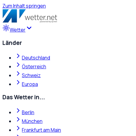
Zum Inhalt springen
Wetter
Länder
Deutschland
Österreich
Schweiz
Europa
Das Wetter in...
Berlin
München
Frankfurt am Main