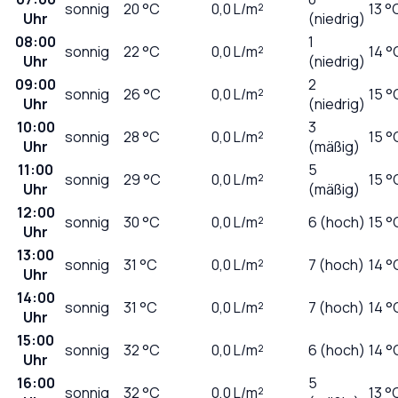
sonnig
20
°C
0,0
L/m²
13 °
Uhr
(niedrig)
08:00
1
sonnig
22
°C
0,0
L/m²
14 °
Uhr
(niedrig)
09:00
2
sonnig
26
°C
0,0
L/m²
15 °
Uhr
(niedrig)
10:00
3
sonnig
28
°C
0,0
L/m²
15 °
Uhr
(mäßig)
11:00
5
sonnig
29
°C
0,0
L/m²
15 °
Uhr
(mäßig)
12:00
sonnig
30
°C
0,0
L/m²
6 (hoch)
15 °
Uhr
13:00
sonnig
31
°C
0,0
L/m²
7 (hoch)
14 °
Uhr
14:00
sonnig
31
°C
0,0
L/m²
7 (hoch)
14 °
Uhr
15:00
sonnig
32
°C
0,0
L/m²
6 (hoch)
14 °
Uhr
16:00
5
sonnig
32
°C
0,0
L/m²
13 °