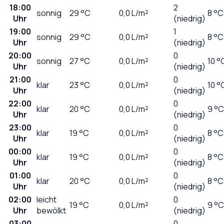
18:00
2
sonnig
29
°C
0,0
L/m²
8 °C
Uhr
(niedrig)
19:00
1
sonnig
29
°C
0,0
L/m²
8 °C
Uhr
(niedrig)
20:00
0
sonnig
27
°C
0,0
L/m²
10 °
Uhr
(niedrig)
21:00
0
klar
23
°C
0,0
L/m²
10 °
Uhr
(niedrig)
22:00
0
klar
20
°C
0,0
L/m²
9 °C
Uhr
(niedrig)
23:00
0
klar
19
°C
0,0
L/m²
8 °C
Uhr
(niedrig)
00:00
0
klar
19
°C
0,0
L/m²
8 °C
Uhr
(niedrig)
01:00
0
klar
20
°C
0,0
L/m²
8 °C
Uhr
(niedrig)
02:00
leicht
0
19
°C
0,0
L/m²
9 °C
Uhr
bewölkt
(niedrig)
03:00
0