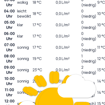
wolkig
18
°C
0,0
L/m²
9 °C
Uhr
(niedrig)
04:00
leicht
0
18
°C
0,0
L/m²
10 °
Uhr
bewölkt
(niedrig)
05:00
0
klar
17
°C
0,0
L/m²
10 °
Uhr
(niedrig)
06:00
0
klar
17
°C
0,0
L/m²
10 °
Uhr
(niedrig)
07:00
0
sonnig
17
°C
0,0
L/m²
11 °
Uhr
(niedrig)
08:00
1
sonnig
19
°C
0,0
L/m²
12 °
Uhr
(niedrig)
09:00
2
sonnig
23
°C
0,0
L/m²
13 °
Uhr
(niedrig)
10:00
3
sonnig
25
°C
0,0
L/m²
14 °
Uhr
(mäßig)
11:00
5
sonnig
28
°C
0,0
L/m²
14 °
Uhr
(mäßig)
12:00
sonnig
30
°C
0,0
L/m²
7 (hoch)
15 °