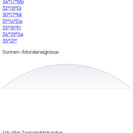
34
°
17
°
Mo
32
°
19
°
Di
30
°
17
°
Mi
31
°
14
°
Do
33
°
16
°
Fr
34
°
19
°
Sa
35
°
21
°
Sonnen-/Mondereignisse
14h 46m
Tageslichtstunden