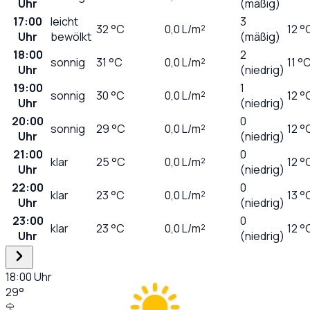
Uhr
(mäßig)
17:00
leicht
3
32
°C
0,0
L/m²
12 °
Uhr
bewölkt
(mäßig)
18:00
2
sonnig
31
°C
0,0
L/m²
11 °
Uhr
(niedrig)
19:00
1
sonnig
30
°C
0,0
L/m²
12 °
Uhr
(niedrig)
20:00
0
sonnig
29
°C
0,0
L/m²
12 °
Uhr
(niedrig)
21:00
0
klar
25
°C
0,0
L/m²
12 °
Uhr
(niedrig)
22:00
0
klar
23
°C
0,0
L/m²
13 °
Uhr
(niedrig)
23:00
0
klar
23
°C
0,0
L/m²
12 °
Uhr
(niedrig)
18:00
Uhr
29
°