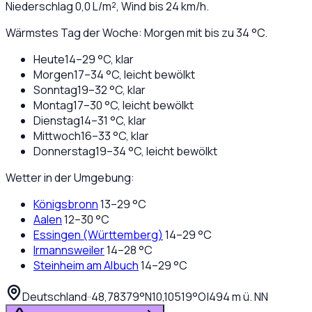
Niederschlag
0,0
L/m², Wind bis
24
km/h.
Wärmstes Tag der Woche: Morgen mit bis zu 34 °C.
Heute
14
–
29
°C,
klar
Morgen
17
–
34
°C,
leicht bewölkt
Sonntag
19
–
32
°C,
klar
Montag
17
–
30
°C,
leicht bewölkt
Dienstag
14
–
31
°C,
klar
Mittwoch
16
–
33
°C,
klar
Donnerstag
19
–
34
°C,
leicht bewölkt
Wetter in der Umgebung:
Königsbronn
13
–
29
°C
Aalen
12
–
30
°C
Essingen (Württemberg)
14
–
29
°C
Irmannsweiler
14
–
28
°C
Steinheim am Albuch
14
–
29
°C
Deutschland
·
·
48,78379
°N
10,10519
°O
|
494
m ü. NN