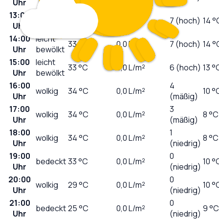
Uhr
13:00
sonnig
32
°C
0,0
L/m²
7 (hoch)
14 °
Uhr
14:00
leicht
33
°C
0,0
L/m²
7 (hoch)
14 °
Uhr
bewölkt
15:00
leicht
33
°C
0,0
L/m²
6 (hoch)
13 °
Uhr
bewölkt
16:00
4
wolkig
34
°C
0,0
L/m²
10 °
Uhr
(mäßig)
17:00
3
wolkig
34
°C
0,0
L/m²
8 °C
Uhr
(mäßig)
18:00
1
wolkig
34
°C
0,0
L/m²
8 °C
Uhr
(niedrig)
19:00
0
bedeckt
33
°C
0,0
L/m²
10 °
Uhr
(niedrig)
20:00
0
wolkig
29
°C
0,0
L/m²
10 °
Uhr
(niedrig)
21:00
0
bedeckt
25
°C
0,0
L/m²
9 °C
Uhr
(niedrig)