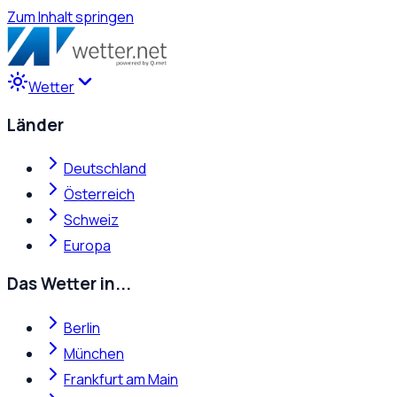
Zum Inhalt springen
Wetter
Länder
Deutschland
Österreich
Schweiz
Europa
Das Wetter in...
Berlin
München
Frankfurt am Main