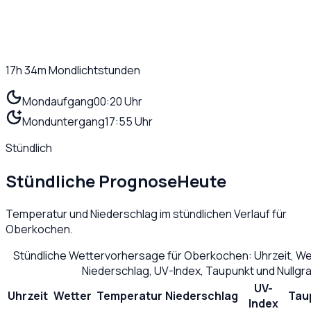
17h 34m
Mondlichtstunden
Mondaufgang
00:20 Uhr
Monduntergang
17:55 Uhr
Stündlich
Stündliche Prognose
Heute
Temperatur und Niederschlag im stündlichen Verlauf für
Oberkochen
.
Stündliche Wettervorhersage für
Oberkochen
: Uhrzeit, W
Niederschlag, UV-Index, Taupunkt und Nullg
UV-
Uhrzeit
Wetter
Temperatur
Niederschlag
Tau
Index