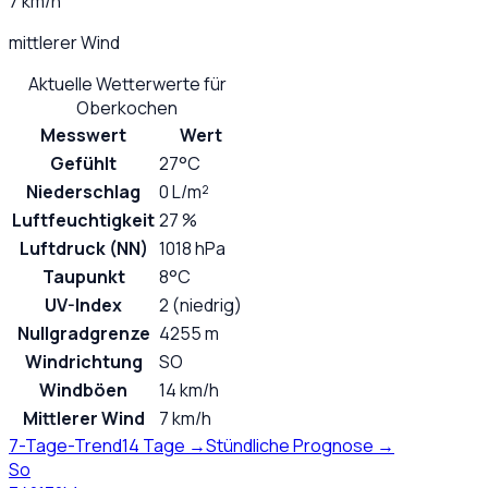
7 km/h
mittlerer Wind
Aktuelle Wetterwerte für
Oberkochen
Messwert
Wert
Gefühlt
27°C
Niederschlag
0 L/m²
Luftfeuchtigkeit
27 %
Luftdruck (NN)
1018 hPa
Taupunkt
8°C
UV-Index
2 (niedrig)
Nullgradgrenze
4255 m
Windrichtung
SO
Windböen
14 km/h
Mittlerer Wind
7 km/h
7-Tage-Trend
14 Tage →
Stündliche Prognose →
So