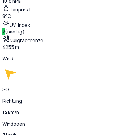
1018 hPa
Taupunkt
8°C
UV-Index
2
(
niedrig
)
Nullgradgrenze
4255 m
Wind
SO
Richtung
14 km/h
Windböen