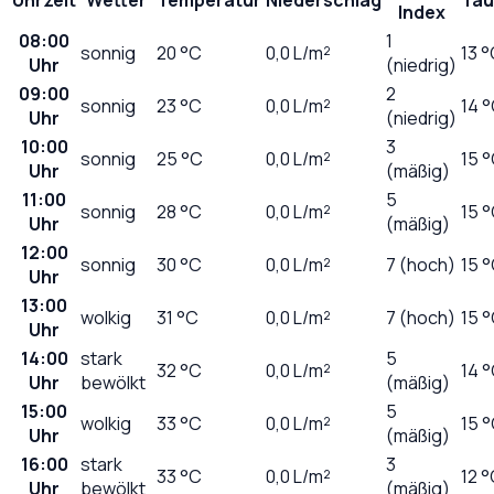
Index
08:00
1
sonnig
20
°C
0,0
L/m²
13 
Uhr
(niedrig)
09:00
2
sonnig
23
°C
0,0
L/m²
14 
Uhr
(niedrig)
10:00
3
sonnig
25
°C
0,0
L/m²
15 
Uhr
(mäßig)
11:00
5
sonnig
28
°C
0,0
L/m²
15 
Uhr
(mäßig)
12:00
sonnig
30
°C
0,0
L/m²
7 (hoch)
15 
Uhr
13:00
wolkig
31
°C
0,0
L/m²
7 (hoch)
15 
Uhr
14:00
stark
5
32
°C
0,0
L/m²
14 
Uhr
bewölkt
(mäßig)
15:00
5
wolkig
33
°C
0,0
L/m²
15 
Uhr
(mäßig)
16:00
stark
3
33
°C
0,0
L/m²
12 
Uhr
bewölkt
(mäßig)