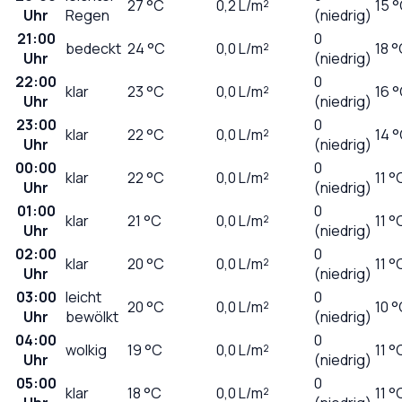
27
°C
0,2
L/m²
15 
Uhr
Regen
(niedrig)
21:00
0
bedeckt
24
°C
0,0
L/m²
18 
Uhr
(niedrig)
22:00
0
klar
23
°C
0,0
L/m²
16 
Uhr
(niedrig)
23:00
0
klar
22
°C
0,0
L/m²
14 
Uhr
(niedrig)
00:00
0
klar
22
°C
0,0
L/m²
11 °
Uhr
(niedrig)
01:00
0
klar
21
°C
0,0
L/m²
11 °
Uhr
(niedrig)
02:00
0
klar
20
°C
0,0
L/m²
11 °
Uhr
(niedrig)
03:00
leicht
0
20
°C
0,0
L/m²
10 
Uhr
bewölkt
(niedrig)
04:00
0
wolkig
19
°C
0,0
L/m²
11 °
Uhr
(niedrig)
05:00
0
klar
18
°C
0,0
L/m²
11 °