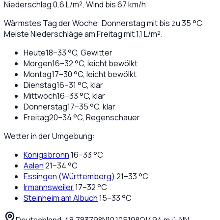
Niederschlag
0,6
L/m², Wind bis
67
km/h.
Wärmstes Tag der Woche: Donnerstag mit bis zu 35 °C.
Meiste Niederschläge am Freitag mit 1,1 L/m².
Heute
18
–
33
°C,
Gewitter
Morgen
16
–
32
°C,
leicht bewölkt
Montag
17
–
30
°C,
leicht bewölkt
Dienstag
16
–
31
°C,
klar
Mittwoch
16
–
33
°C,
klar
Donnerstag
17
–
35
°C,
klar
Freitag
20
–
34
°C,
Regenschauer
Wetter in der Umgebung:
Königsbronn
16
–
33
°C
Aalen
21
–
34
°C
Essingen (Württemberg)
21
–
33
°C
Irmannsweiler
17
–
32
°C
Steinheim am Albuch
15
–
33
°C
Deutschland
·
·
48,78379
°N
10,10519
°O
|
494
m ü. NN