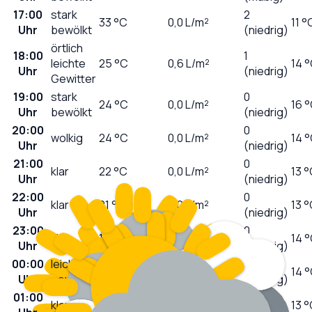
17:00
stark
2
33
°C
0,0
L/m²
11 °
Uhr
bewölkt
(niedrig)
örtlich
18:00
1
leichte
25
°C
0,6
L/m²
14 
Uhr
(niedrig)
Gewitter
19:00
stark
0
24
°C
0,0
L/m²
16 
Uhr
bewölkt
(niedrig)
20:00
0
wolkig
24
°C
0,0
L/m²
14 
Uhr
(niedrig)
21:00
0
klar
22
°C
0,0
L/m²
13 
Uhr
(niedrig)
22:00
0
klar
21
°C
0,0
L/m²
13 
Uhr
(niedrig)
23:00
0
klar
19
°C
0,0
L/m²
14 
Uhr
(niedrig)
00:00
leicht
0
19
°C
0,0
L/m²
14 
Uhr
bewölkt
(niedrig)
01:00
0
klar
19
°C
0,0
L/m²
13 