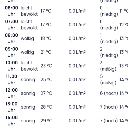
Uhr
(niedrig)
06:00
leicht
0
17
°C
0,0
L/m²
11 °
Uhr
bewölkt
(niedrig)
07:00
leicht
0
17
°C
0,0
L/m²
12 
Uhr
bewölkt
(niedrig)
08:00
1
wolkig
18
°C
0,0
L/m²
13 
Uhr
(niedrig)
09:00
2
wolkig
21
°C
0,0
L/m²
13 
Uhr
(niedrig)
10:00
leicht
3
23
°C
0,0
L/m²
13 
Uhr
bewölkt
(mäßig)
11:00
5
sonnig
25
°C
0,0
L/m²
14 
Uhr
(mäßig)
12:00
sonnig
27
°C
0,0
L/m²
6 (hoch)
14 
Uhr
13:00
sonnig
28
°C
0,0
L/m²
7 (hoch)
14 
Uhr
14:00
sonnig
29
°C
0,0
L/m²
7 (hoch)
14 
Uhr