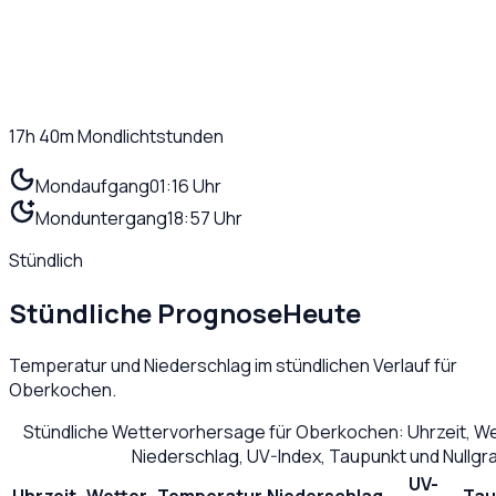
17h 40m
Mondlichtstunden
Mondaufgang
01:16 Uhr
Monduntergang
18:57 Uhr
Stündlich
Stündliche Prognose
Heute
Temperatur und Niederschlag im stündlichen Verlauf für
Oberkochen
.
Stündliche Wettervorhersage für
Oberkochen
: Uhrzeit, 
Niederschlag, UV-Index, Taupunkt und Nullg
UV-
Uhrzeit
Wetter
Temperatur
Niederschlag
Tau