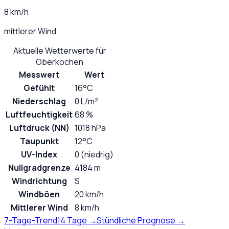
8 km/h
mittlerer Wind
Aktuelle Wetterwerte für
Oberkochen
Messwert
Wert
Gefühlt
16°C
Niederschlag
0 L/m²
Luftfeuchtigkeit
68 %
Luftdruck (NN)
1018 hPa
Taupunkt
12°C
UV-Index
0 (niedrig)
Nullgradgrenze
4184 m
Windrichtung
S
Windböen
20 km/h
Mittlerer Wind
8 km/h
7-Tage-Trend
14 Tage →
Stündliche Prognose →