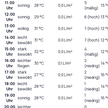
11:00
5
sonnig
28
°C
0,0
L/m²
15 
Uhr
(mäßig)
12:00
sonnig
29
°C
0,0
L/m²
6 (hoch)
13 
Uhr
13:00
wolkig
31
°C
0,0
L/m²
7 (hoch)
12 
Uhr
14:00
leicht
31
°C
0,0
L/m²
7 (hoch)
12 
Uhr
bewölkt
15:00
stark
4
32
°C
0,0
L/m²
12 
Uhr
bewölkt
(mäßig)
16:00
leichter
2
30
°C
0,1
L/m²
14 
Uhr
Regen
(niedrig)
17:00
stark
2
27
°C
0,0
L/m²
16 
Uhr
bewölkt
(niedrig)
18:00
leicht
1
28
°C
0,0
L/m²
14 
Uhr
bewölkt
(niedrig)
19:00
1
sonnig
28
°C
0,0
L/m²
16 
Uhr
(niedrig)
20:00
leichter
0