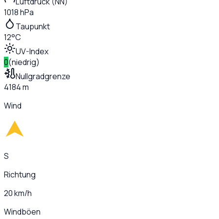
Luftdruck (NN)
1018 hPa
Taupunkt
12°C
UV-Index
0
(
niedrig
)
Nullgradgrenze
4184 m
Wind
S
Richtung
20 km/h
Windböen