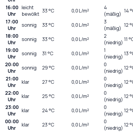
16:00
leicht
4
33
°C
0,0
L/m²
14 
Uhr
bewölkt
(mäßig)
17:00
3
sonnig
33
°C
0,0
L/m²
12 
Uhr
(mäßig)
18:00
2
sonnig
33
°C
0,0
L/m²
11 °
Uhr
(niedrig)
19:00
1
sonnig
31
°C
0,0
L/m²
13 
Uhr
(niedrig)
20:00
0
sonnig
29
°C
0,0
L/m²
12 
Uhr
(niedrig)
21:00
0
klar
27
°C
0,0
L/m²
12 
Uhr
(niedrig)
22:00
0
klar
25
°C
0,0
L/m²
12 
Uhr
(niedrig)
23:00
0
klar
24
°C
0,0
L/m²
12 
Uhr
(niedrig)
00:00
0
klar
23
°C
0,0
L/m²
12 
Uhr
(niedrig)