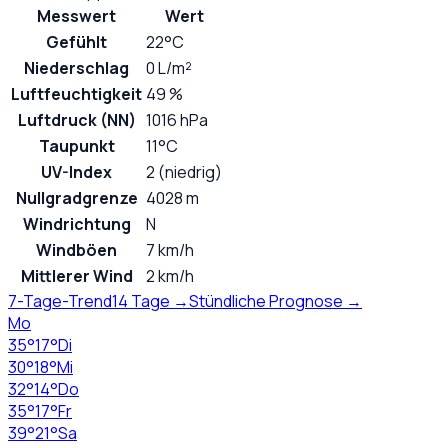
Messwert
Wert
Gefühlt
22°C
Niederschlag
0 L/m²
Luftfeuchtigkeit
49 %
Luftdruck (NN)
1016 hPa
Taupunkt
11°C
UV-Index
2 (niedrig)
Nullgradgrenze
4028 m
Windrichtung
N
Windböen
7 km/h
Mittlerer Wind
2 km/h
7-Tage-Trend
14 Tage →
Stündliche Prognose →
Mo
35
°
17
°
Di
30
°
18
°
Mi
32
°
14
°
Do
35
°
17
°
Fr
39
°
21
°
Sa