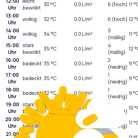
12:00
leicht
30
°C
0,0
L/m²
6 (hoch)
11 °
Uhr
bewölkt
13:00
wolkig
32
°C
0,0
L/m²
6 (hoch)
12 
Uhr
14:00
5
wolkig
34
°C
0,0
L/m²
11 °
Uhr
(mäßig)
15:00
stark
4
35
°C
0,0
L/m²
12 
Uhr
bewölkt
(mäßig)
16:00
2
bedeckt
35
°C
0,0
L/m²
9 °
Uhr
(niedrig)
17:00
1
bedeckt
35
°C
0,0
L/m²
9 °
Uhr
(niedrig)
18:00
1
bedeckt
32
°C
0,0
L/m²
9 °
Uhr
(niedrig)
19:00
stark
0
31
°C
0,0
L/m²
10 
Uhr
bewölkt
(niedrig)
20:00
stark
0
29
°C
0,0
L/m²
11 °
Uhr
bewölkt
(niedrig)
21:00
0
bedeckt
27
°C
0,0
L/m²
11 °