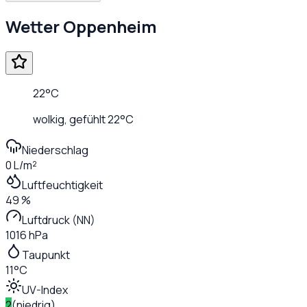
Wetter
Oppenheim
22
°C
wolkig
, gefühlt
22
°C
Niederschlag
0 L/m²
Luftfeuchtigkeit
49 %
Luftdruck (NN)
1016 hPa
Taupunkt
11°C
UV-Index
2
(
niedrig
)