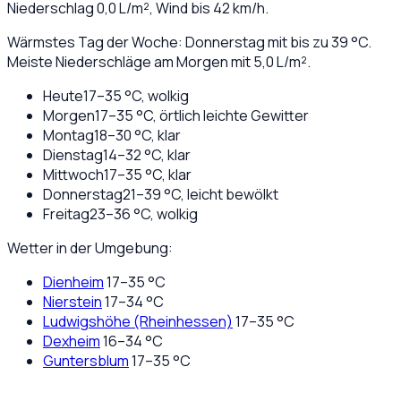
Niederschlag
0,0
L/m², Wind bis
42
km/h.
Wärmstes Tag der Woche: Donnerstag mit bis zu 39 °C.
Meiste Niederschläge am Morgen mit 5,0 L/m².
Heute
17
–
35
°C,
wolkig
Morgen
17
–
35
°C,
örtlich leichte Gewitter
Montag
18
–
30
°C,
klar
Dienstag
14
–
32
°C,
klar
Mittwoch
17
–
35
°C,
klar
Donnerstag
21
–
39
°C,
leicht bewölkt
Freitag
23
–
36
°C,
wolkig
Wetter in der Umgebung:
Dienheim
17
–
35
°C
Nierstein
17
–
34
°C
Ludwigshöhe (Rheinhessen)
17
–
35
°C
Dexheim
16
–
34
°C
Guntersblum
17
–
35
°C