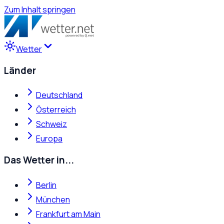
Zum Inhalt springen
Wetter
Länder
Deutschland
Österreich
Schweiz
Europa
Das Wetter in...
Berlin
München
Frankfurt am Main