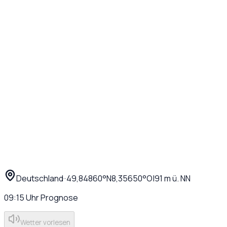
Deutschland
·
·
49,84860
°N
8,35650
°O
|
91
m ü. NN
09:15
Uhr
Prognose
Wetter vorlesen