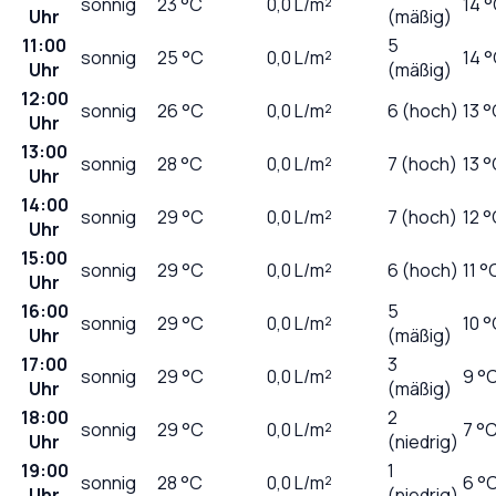
sonnig
23
°C
0,0
L/m²
14 
Uhr
(mäßig)
11:00
5
sonnig
25
°C
0,0
L/m²
14 
Uhr
(mäßig)
12:00
sonnig
26
°C
0,0
L/m²
6 (hoch)
13 
Uhr
13:00
sonnig
28
°C
0,0
L/m²
7 (hoch)
13 
Uhr
14:00
sonnig
29
°C
0,0
L/m²
7 (hoch)
12 
Uhr
15:00
sonnig
29
°C
0,0
L/m²
6 (hoch)
11 °
Uhr
16:00
5
sonnig
29
°C
0,0
L/m²
10 
Uhr
(mäßig)
17:00
3
sonnig
29
°C
0,0
L/m²
9 °
Uhr
(mäßig)
18:00
2
sonnig
29
°C
0,0
L/m²
7 °
Uhr
(niedrig)
19:00
1
sonnig
28
°C
0,0
L/m²
6 °
Uhr
(niedrig)