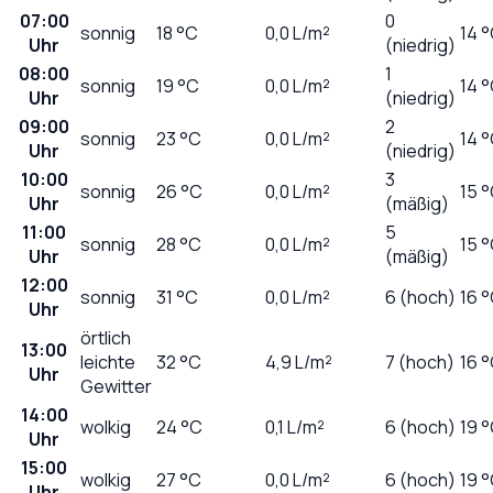
07:00
0
sonnig
18
°C
0,0
L/m²
14 
Uhr
(niedrig)
08:00
1
sonnig
19
°C
0,0
L/m²
14 
Uhr
(niedrig)
09:00
2
sonnig
23
°C
0,0
L/m²
14 
Uhr
(niedrig)
10:00
3
sonnig
26
°C
0,0
L/m²
15 
Uhr
(mäßig)
11:00
5
sonnig
28
°C
0,0
L/m²
15 
Uhr
(mäßig)
12:00
sonnig
31
°C
0,0
L/m²
6 (hoch)
16 
Uhr
örtlich
13:00
leichte
32
°C
4,9
L/m²
7 (hoch)
16 
Uhr
Gewitter
14:00
wolkig
24
°C
0,1
L/m²
6 (hoch)
19 
Uhr
15:00
wolkig
27
°C
0,0
L/m²
6 (hoch)
19 
Uhr