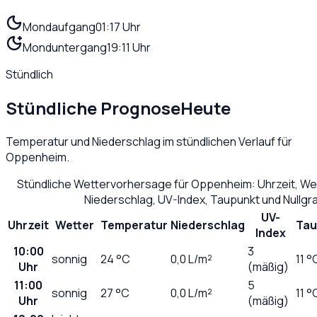
Mondaufgang
01:17 Uhr
Monduntergang
19:11 Uhr
Stündlich
Stündliche Prognose
Heute
Temperatur und Niederschlag im stündlichen Verlauf für
Oppenheim
.
Stündliche Wettervorhersage für
Oppenheim
: Uhrzeit, W
Niederschlag, UV-Index, Taupunkt und Nullg
UV-
Uhrzeit
Wetter
Temperatur
Niederschlag
Tau
Index
10:00
3
sonnig
24
°C
0,0
L/m²
11 °
Uhr
(mäßig)
11:00
5
sonnig
27
°C
0,0
L/m²
11 °
Uhr
(mäßig)