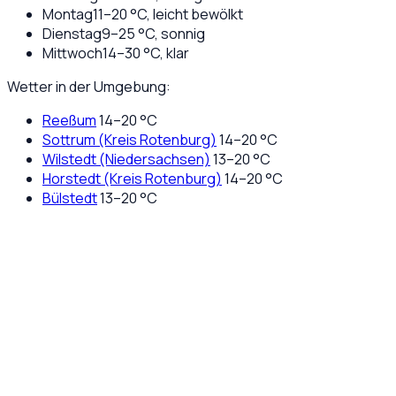
Montag
11
–
20
°C,
leicht bewölkt
Dienstag
9
–
25
°C,
sonnig
Mittwoch
14
–
30
°C,
klar
Wetter in der Umgebung:
Reeßum
14
–
20
°C
Sottrum (Kreis Rotenburg)
14
–
20
°C
Wilstedt (Niedersachsen)
13
–
20
°C
Horstedt (Kreis Rotenburg)
14
–
20
°C
Bülstedt
13
–
20
°C