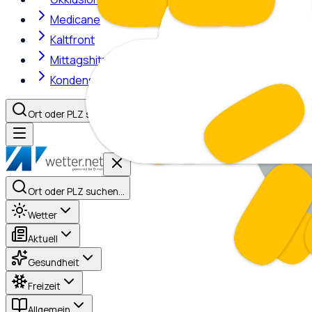
Medicane
Kaltfront
Mittagshitze
Kondensstreifen
Ort oder PLZ suchen…
Ort oder PLZ suchen…
Wetter
Aktuell
Gesundheit
Freizeit
Allgemein