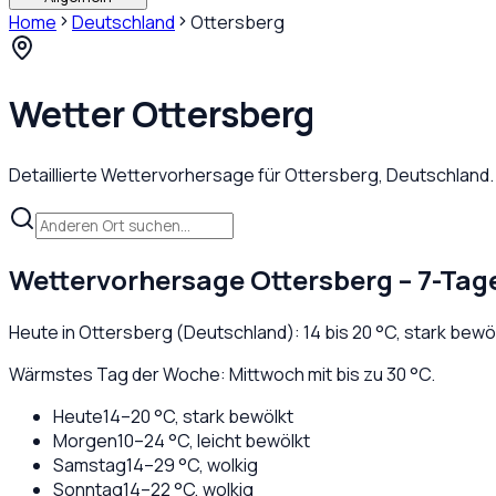
Home
Deutschland
Ottersberg
Wetter
Ottersberg
Detaillierte Wettervorhersage für
Ottersberg
,
Deutschland
Wettervorhersage
Ottersberg
– 7-Tag
Heute in
Ottersberg
(
Deutschland
):
14
bis
20
°C,
stark bewö
Wärmstes Tag der Woche: Mittwoch mit bis zu 30 °C.
Heute
14
–
20
°C,
stark bewölkt
Morgen
10
–
24
°C,
leicht bewölkt
Samstag
14
–
29
°C,
wolkig
Sonntag
14
–
22
°C,
wolkig