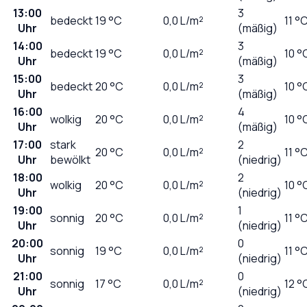
13:00
3
bedeckt
19
°C
0,0
L/m²
11 °
Uhr
(mäßig)
14:00
3
bedeckt
19
°C
0,0
L/m²
10 °
Uhr
(mäßig)
15:00
3
bedeckt
20
°C
0,0
L/m²
10 °
Uhr
(mäßig)
16:00
4
wolkig
20
°C
0,0
L/m²
10 °
Uhr
(mäßig)
17:00
stark
2
20
°C
0,0
L/m²
11 °
Uhr
bewölkt
(niedrig)
18:00
2
wolkig
20
°C
0,0
L/m²
10 °
Uhr
(niedrig)
19:00
1
sonnig
20
°C
0,0
L/m²
11 °
Uhr
(niedrig)
20:00
0
sonnig
19
°C
0,0
L/m²
11 °
Uhr
(niedrig)
21:00
0
sonnig
17
°C
0,0
L/m²
12 °
Uhr
(niedrig)