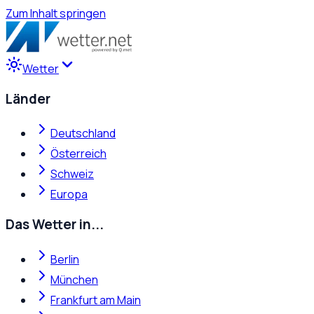
Zum Inhalt springen
Wetter
Länder
Deutschland
Österreich
Schweiz
Europa
Das Wetter in...
Berlin
München
Frankfurt am Main