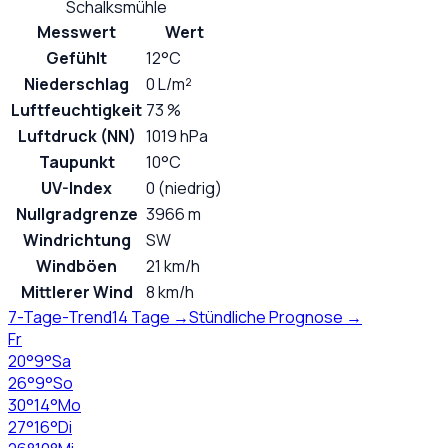
Schalksmühle
Messwert
Wert
Gefühlt
12°C
Niederschlag
0 L/m²
Luftfeuchtigkeit
73 %
Luftdruck (NN)
1019 hPa
Taupunkt
10°C
UV-Index
0 (niedrig)
Nullgradgrenze
3966 m
Windrichtung
SW
Windböen
21 km/h
Mittlerer Wind
8 km/h
7-Tage-Trend
14 Tage →
Stündliche Prognose →
Fr
20
°
9
°
Sa
26
°
9
°
So
30
°
14
°
Mo
27
°
16
°
Di