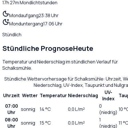
17h 27m
Mondlichtstunden
Mondaufgang
23:38 Uhr
Monduntergang
17:06 Uhr
Stündlich
Stündliche Prognose
Heute
Temperatur und Niederschlag im stündlichen Verlauf für
Schalksmühle
.
Stündliche Wettervorhersage für
Schalksmühle
: Uhrzeit, 
Niederschlag, UV-Index, Taupunkt und Nullg
UV-
Uhrzeit
Wetter
Temperatur
Niederschlag
Tau
Index
07:00
0
sonnig
14
°C
0,0
L/m²
10 °
Uhr
(niedrig)
08:00
1
sonnig
15
°C
0,0
L/m²
11 °
Uhr
(niedrig)