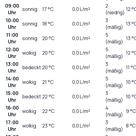
09:00
2
sonnig
17
°C
0,0
L/m²
12 °
Uhr
(niedrig)
10:00
3
sonnig
18
°C
0,0
L/m²
13 °
Uhr
(mäßig)
11:00
5
sonnig
20
°C
0,0
L/m²
13 °
Uhr
(mäßig)
12:00
5
wolkig
20
°C
0,0
L/m²
12 °
Uhr
(mäßig)
13:00
3
bedeckt
20
°C
0,0
L/m²
11 °
Uhr
(mäßig)
14:00
5
wolkig
21
°C
0,0
L/m²
10 °
Uhr
(mäßig)
15:00
3
bedeckt
22
°C
0,0
L/m²
10 °
Uhr
(mäßig)
16:00
4
wolkig
22
°C
0,0
L/m²
9 °C
Uhr
(mäßig)
17:00
3
wolkig
23
°C
0,0
L/m²
8 °C
Uhr
(mäßig)