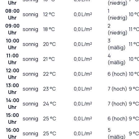
Uhr
(niedrig)
08:00
1
sonnig
12
°C
0,0
L/m²
10 °
Uhr
(niedrig)
09:00
2
sonnig
18
°C
0,0
L/m²
11 °
Uhr
(niedrig)
10:00
3
sonnig
20
°C
0,0
L/m²
11 °
Uhr
(mäßig)
11:00
4
sonnig
21
°C
0,0
L/m²
10 °
Uhr
(mäßig)
12:00
sonnig
22
°C
0,0
L/m²
6 (hoch)
10 °
Uhr
13:00
sonnig
23
°C
0,0
L/m²
7 (hoch)
9 °C
Uhr
14:00
sonnig
24
°C
0,0
L/m²
7 (hoch)
9 °C
Uhr
15:00
sonnig
25
°C
0,0
L/m²
6 (hoch)
9 °C
Uhr
16:00
5
sonnig
25
°C
0,0
L/m²
9 °C
Uhr
(mäßig)