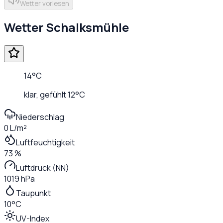
Wetter vorlesen
Wetter
Schalksmühle
14
°C
klar
, gefühlt
12
°C
Niederschlag
0 L/m²
Luftfeuchtigkeit
73 %
Luftdruck (NN)
1019 hPa
Taupunkt
10°C
UV-Index