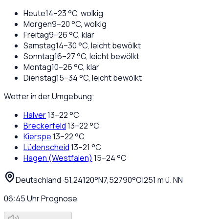
Heute
14
–
23
°C,
wolkig
Morgen
9
–
20
°C,
wolkig
Freitag
9
–
26
°C,
klar
Samstag
14
–
30
°C,
leicht bewölkt
Sonntag
16
–
27
°C,
leicht bewölkt
Montag
10
–
26
°C,
klar
Dienstag
15
–
34
°C,
leicht bewölkt
Wetter in der Umgebung:
Halver
13
–
22
°C
Breckerfeld
13
–
22
°C
Kierspe
13
–
22
°C
Lüdenscheid
13
–
21
°C
Hagen (Westfalen)
15
–
24
°C
Deutschland
·
·
51,24120
°N
7,52790
°O
|
251
m ü. NN
06:45
Uhr
Prognose