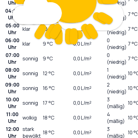
Uhr
(niedrig)
04:00
0
klar
10
°C
0,0
L/m²
7 °C
Uhr
(niedrig)
05:00
0
klar
10
°C
0,0
L/m²
7 °C
Uhr
(niedrig)
06:00
0
klar
9
°C
0,0
L/m²
7 °C
Uhr
(niedrig)
07:00
0
sonnig
9
°C
0,0
L/m²
7 °C
Uhr
(niedrig)
08:00
1
sonnig
12
°C
0,0
L/m²
10 °
Uhr
(niedrig)
09:00
2
sonnig
16
°C
0,0
L/m²
10 °
Uhr
(niedrig)
10:00
3
sonnig
17
°C
0,0
L/m²
10 °
Uhr
(mäßig)
11:00
4
wolkig
18
°C
0,0
L/m²
10 °
Uhr
(mäßig)
12:00
stark
3
18
°C
0,0
L/m²
10 °
Uhr
bewölkt
(mäßig)