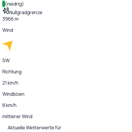
0
(
niedrig
)
Nullgradgrenze
3966 m
Wind
SW
Richtung
21 km/h
Windböen
8 km/h
mittlerer Wind
Aktuelle Wetterwerte für