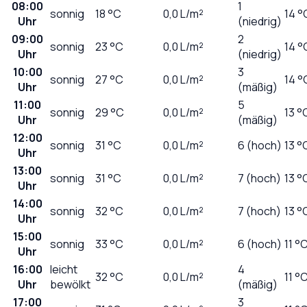
08:00
1
sonnig
18
°C
0,0
L/m²
14 °
Uhr
(niedrig)
09:00
2
sonnig
23
°C
0,0
L/m²
14 °
Uhr
(niedrig)
10:00
3
sonnig
27
°C
0,0
L/m²
14 °
Uhr
(mäßig)
11:00
5
sonnig
29
°C
0,0
L/m²
13 °
Uhr
(mäßig)
12:00
sonnig
31
°C
0,0
L/m²
6 (hoch)
13 °
Uhr
13:00
sonnig
31
°C
0,0
L/m²
7 (hoch)
13 °
Uhr
14:00
sonnig
32
°C
0,0
L/m²
7 (hoch)
13 °
Uhr
15:00
sonnig
33
°C
0,0
L/m²
6 (hoch)
11 °
Uhr
16:00
leicht
4
32
°C
0,0
L/m²
11 °
Uhr
bewölkt
(mäßig)
17:00
3