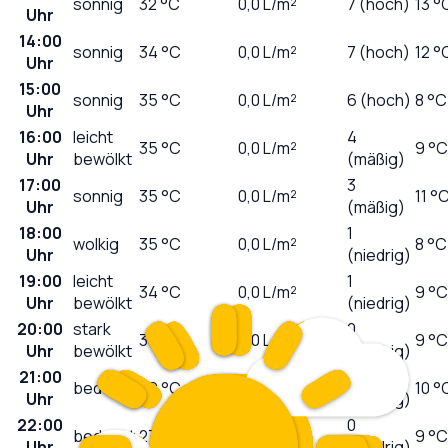
sonnig
32
°C
0,0
L/m²
7 (hoch)
13 °
Uhr
14:00
sonnig
34
°C
0,0
L/m²
7 (hoch)
12 °
Uhr
15:00
sonnig
35
°C
0,0
L/m²
6 (hoch)
8 °C
Uhr
16:00
leicht
4
35
°C
0,0
L/m²
9 °C
Uhr
bewölkt
(mäßig)
17:00
3
sonnig
35
°C
0,0
L/m²
11 °
Uhr
(mäßig)
18:00
1
wolkig
35
°C
0,0
L/m²
8 °C
Uhr
(niedrig)
19:00
leicht
1
34
°C
0,0
L/m²
9 °C
Uhr
bewölkt
(niedrig)
20:00
stark
0
33
°C
0,0
L/m²
9 °C
Uhr
bewölkt
(niedrig)
21:00
0
bedeckt
29
°C
0,0
L/m²
10 °
Uhr
(niedrig)
22:00
0
bedeckt
27
°C
0,0
L/m²
9 °C
Uhr
(niedrig)