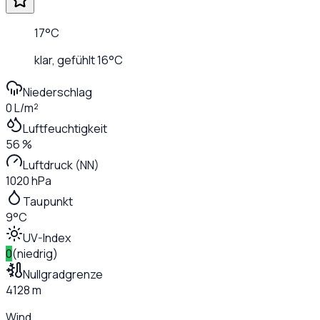
17
°C
klar
, gefühlt
16
°C
Niederschlag
0 L/m²
Luftfeuchtigkeit
56 %
Luftdruck (NN)
1020 hPa
Taupunkt
9°C
UV-Index
0
(
niedrig
)
Nullgradgrenze
4128 m
Wind