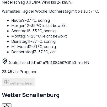
Niederschlag
0,0
L/m², Wind bis
24
km/h.
Wärmstes Tag der Woche: Donnerstag mit bis zu 37 °C.
Heute
9
–
27
°C,
sonnig
Morgen
12
–
35
°C,
leicht bewölkt
Sonntag
16
–
33
°C,
sonnig
Montag
14
–
25
°C,
leicht bewölkt
Dienstag
11
–
27
°C,
sonnig
Mittwoch
12
–
31
°C,
sonnig
Donnerstag
13
–
37
°C,
klar
Deutschland
·
·
51,14014
°N
11,08450
°O
|
150
m ü. NN
23:45
Uhr
Prognose
Wetter vorlesen
Wetter
Schallenburg