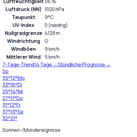
Luftfeuchtigkeit
56 %
Luftdruck (NN)
1020 hPa
Taupunkt
9°C
UV-Index
0 (niedrig)
Nullgradgrenze
4128 m
Windrichtung
O
Windböen
9 km/h
Mittlerer Wind
5 km/h
7-Tage-Trend
14 Tage →
Stündliche Prognose →
So
35
°
12
°
Mo
33
°
16
°
Di
25
°
14
°
Mi
27
°
11
°
Do
31
°
12
°
Fr
37
°
13
°
Sa
32
°
21
°
Sonnen-/Mondereignisse