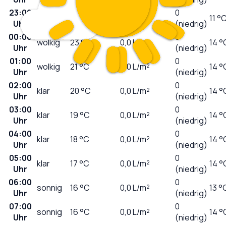
23:00
stark
0
25
°C
0,0
L/m²
11 °
Uhr
bewölkt
(niedrig)
00:00
0
wolkig
23
°C
0,0
L/m²
14 °
Uhr
(niedrig)
01:00
0
wolkig
21
°C
0,0
L/m²
14 °
Uhr
(niedrig)
02:00
0
klar
20
°C
0,0
L/m²
14 °
Uhr
(niedrig)
03:00
0
klar
19
°C
0,0
L/m²
14 °
Uhr
(niedrig)
04:00
0
klar
18
°C
0,0
L/m²
14 °
Uhr
(niedrig)
05:00
0
klar
17
°C
0,0
L/m²
14 °
Uhr
(niedrig)
06:00
0
sonnig
16
°C
0,0
L/m²
13 °
Uhr
(niedrig)
07:00
0
sonnig
16
°C
0,0
L/m²
14 °
Uhr
(niedrig)