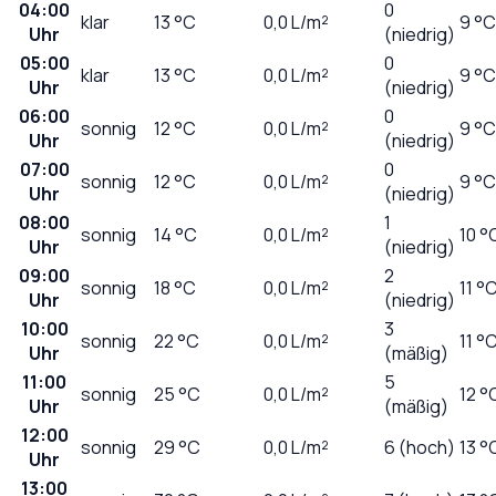
04:00
0
klar
13
°C
0,0
L/m²
9 °C
Uhr
(niedrig)
05:00
0
klar
13
°C
0,0
L/m²
9 °C
Uhr
(niedrig)
06:00
0
sonnig
12
°C
0,0
L/m²
9 °C
Uhr
(niedrig)
07:00
0
sonnig
12
°C
0,0
L/m²
9 °C
Uhr
(niedrig)
08:00
1
sonnig
14
°C
0,0
L/m²
10 °
Uhr
(niedrig)
09:00
2
sonnig
18
°C
0,0
L/m²
11 °
Uhr
(niedrig)
10:00
3
sonnig
22
°C
0,0
L/m²
11 °
Uhr
(mäßig)
11:00
5
sonnig
25
°C
0,0
L/m²
12 °
Uhr
(mäßig)
12:00
sonnig
29
°C
0,0
L/m²
6 (hoch)
13 °
Uhr
13:00