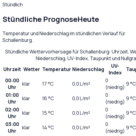
Stündlich
Stündliche Prognose
Heute
Temperatur und Niederschlag im stündlichen Verlauf für
Schallenburg
.
Stündliche Wettervorhersage für
Schallenburg
: Uhrzeit, 
Niederschlag, UV-Index, Taupunkt und Nullg
UV-
Uhrzeit
Wetter
Temperatur
Niederschlag
Tau
Index
00:00
0
klar
17
°C
0,0
L/m²
9 °C
Uhr
(niedrig)
01:00
0
klar
16
°C
0,0
L/m²
9 °C
Uhr
(niedrig)
02:00
0
klar
15
°C
0,0
L/m²
9 °C
Uhr
(niedrig)
03:00
0
klar
14
°C
0,0
L/m²
9 °C
Uhr
(niedrig)