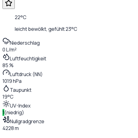
22
°C
leicht bewölkt
, gefühlt
23
°C
Niederschlag
0 L/m²
Luftfeuchtigkeit
85 %
Luftdruck (NN)
1019 hPa
Taupunkt
19°C
UV-Index
1
(
niedrig
)
Nullgradgrenze
4228 m