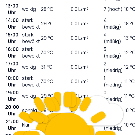
13:00
wolkig
28
°C
0,0
L/m²
7 (hoch)
18 °
Uhr
14:00
stark
4
29
°C
0,0
L/m²
18 °
Uhr
bewölkt
(mäßig)
15:00
stark
4
29
°C
0,0
L/m²
13 °
Uhr
bewölkt
(mäßig)
16:00
stark
3
30
°C
0,0
L/m²
12 °
Uhr
bewölkt
(mäßig)
17:00
2
wolkig
31
°C
0,0
L/m²
12 °
Uhr
(niedrig)
18:00
stark
1
30
°C
0,0
L/m²
11 °C
Uhr
bewölkt
(niedrig)
19:00
0
wolkig
29
°C
0,0
L/m²
11 °C
Uhr
(niedrig)
20:00
0
sonnig
28
°C
0,0
L/m²
10 °
Uhr
(niedrig)
21:00
0
klar
25
°C
0,0
L/m²
10 °
Uhr
(niedrig)