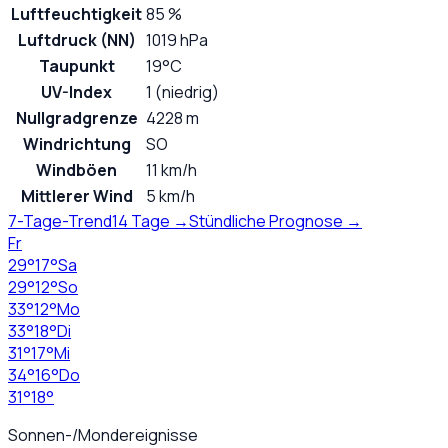
Luftfeuchtigkeit
85 %
Luftdruck (NN)
1019 hPa
Taupunkt
19°C
UV-Index
1 (niedrig)
Nullgradgrenze
4228 m
Windrichtung
SO
Windböen
11 km/h
Mittlerer Wind
5 km/h
7-Tage-Trend
14 Tage →
Stündliche Prognose →
Fr
29
°
17
°
Sa
29
°
12
°
So
33
°
12
°
Mo
33
°
18
°
Di
31
°
17
°
Mi
34
°
16
°
Do
31
°
18
°
Sonnen-/Mondereignisse