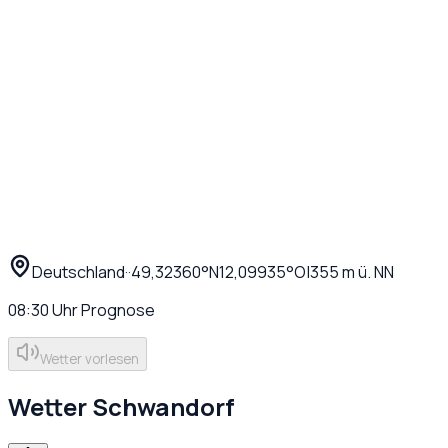
Deutschland
·
·
49,32360
°N
12,09935
°O
|
355
m ü. NN
08:30
Uhr
Prognose
Wetter vorlesen
Wetter
Schwandorf