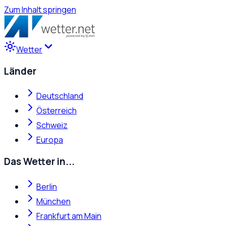
Zum Inhalt springen
Wetter
Länder
Deutschland
Österreich
Schweiz
Europa
Das Wetter in...
Berlin
München
Frankfurt am Main