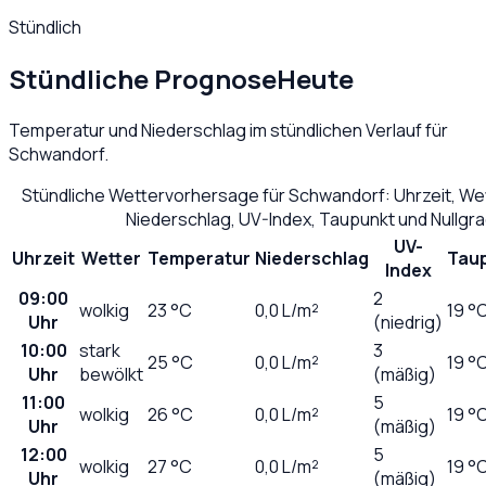
Stündlich
Stündliche Prognose
Heute
Temperatur und Niederschlag im stündlichen Verlauf für
Schwandorf
.
Stündliche Wettervorhersage für
Schwandorf
: Uhrzeit, W
Niederschlag, UV-Index, Taupunkt und Nullgr
UV-
Uhrzeit
Wetter
Temperatur
Niederschlag
Tau
Index
09:00
2
wolkig
23
°C
0,0
L/m²
19 °
Uhr
(niedrig)
10:00
stark
3
25
°C
0,0
L/m²
19 °
Uhr
bewölkt
(mäßig)
11:00
5
wolkig
26
°C
0,0
L/m²
19 °
Uhr
(mäßig)
12:00
5
wolkig
27
°C
0,0
L/m²
19 °
Uhr
(mäßig)