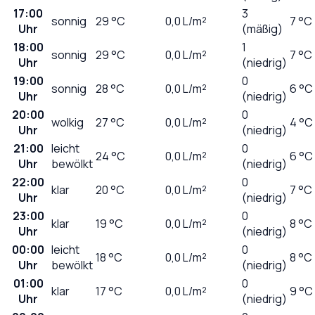
17:00
3
sonnig
29
°C
0,0
L/m²
7 °C
Uhr
(mäßig)
18:00
1
sonnig
29
°C
0,0
L/m²
7 °C
Uhr
(niedrig)
19:00
0
sonnig
28
°C
0,0
L/m²
6 °C
Uhr
(niedrig)
20:00
0
wolkig
27
°C
0,0
L/m²
4 °C
Uhr
(niedrig)
21:00
leicht
0
24
°C
0,0
L/m²
6 °C
Uhr
bewölkt
(niedrig)
22:00
0
klar
20
°C
0,0
L/m²
7 °C
Uhr
(niedrig)
23:00
0
klar
19
°C
0,0
L/m²
8 °C
Uhr
(niedrig)
00:00
leicht
0
18
°C
0,0
L/m²
8 °C
Uhr
bewölkt
(niedrig)
01:00
0
klar
17
°C
0,0
L/m²
9 °C
Uhr
(niedrig)