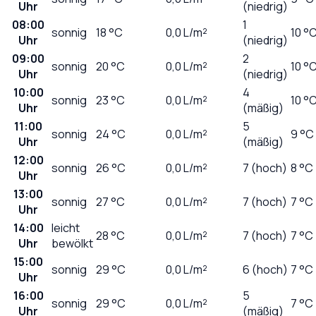
Uhr
(niedrig)
08:00
1
sonnig
18
°C
0,0
L/m²
10 °
Uhr
(niedrig)
09:00
2
sonnig
20
°C
0,0
L/m²
10 °
Uhr
(niedrig)
10:00
4
sonnig
23
°C
0,0
L/m²
10 °
Uhr
(mäßig)
11:00
5
sonnig
24
°C
0,0
L/m²
9 °C
Uhr
(mäßig)
12:00
sonnig
26
°C
0,0
L/m²
7 (hoch)
8 °C
Uhr
13:00
sonnig
27
°C
0,0
L/m²
7 (hoch)
7 °C
Uhr
14:00
leicht
28
°C
0,0
L/m²
7 (hoch)
7 °C
Uhr
bewölkt
15:00
sonnig
29
°C
0,0
L/m²
6 (hoch)
7 °C
Uhr
16:00
5
sonnig
29
°C
0,0
L/m²
7 °C
Uhr
(mäßig)