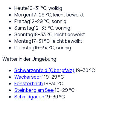
Heute
19
–
31
°C,
wolkig
Morgen
17
–
29
°C,
leicht bewölkt
Freitag
12
–
29
°C,
sonnig
Samstag
12
–
33
°C,
sonnig
Sonntag
18
–
33
°C,
leicht bewölkt
Montag
17
–
31
°C,
leicht bewölkt
Dienstag
16
–
34
°C,
sonnig
Wetter in der Umgebung:
Schwarzenfeld (Oberpfalz)
19
–
30
°C
Wackersdorf
19
–
29
°C
Fensterbach
19
–
30
°C
Steinberg am See
19
–
29
°C
Schmidgaden
19
–
30
°C