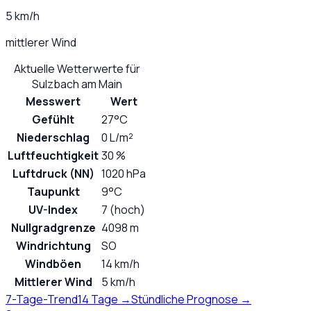
5 km/h
mittlerer Wind
Aktuelle Wetterwerte für
Sulzbach am Main
Messwert
Wert
Gefühlt
27°C
Niederschlag
0 L/m²
Luftfeuchtigkeit
30 %
Luftdruck (NN)
1020 hPa
Taupunkt
9°C
UV-Index
7 (hoch)
Nullgradgrenze
4098 m
Windrichtung
SO
Windböen
14 km/h
Mittlerer Wind
5 km/h
7-Tage-Trend
14 Tage →
Stündliche Prognose →