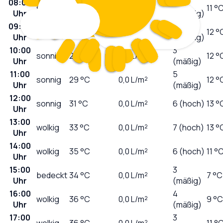
08:00
1
sonnig
18
°C
0,0
L/m²
11 °
Uhr
(niedrig)
09:00
2
sonnig
24
°C
0,0
L/m²
12 °
Uhr
(niedrig)
10:00
3
sonnig
27
°C
0,0
L/m²
12 °
Uhr
(mäßig)
11:00
5
sonnig
29
°C
0,0
L/m²
12 °
Uhr
(mäßig)
12:00
sonnig
31
°C
0,0
L/m²
6 (hoch)
13 °
Uhr
13:00
wolkig
33
°C
0,0
L/m²
7 (hoch)
13 °
Uhr
14:00
wolkig
35
°C
0,0
L/m²
6 (hoch)
11 °
Uhr
15:00
3
bedeckt
34
°C
0,0
L/m²
7 °C
Uhr
(mäßig)
16:00
4
wolkig
36
°C
0,0
L/m²
9 °C
Uhr
(mäßig)
17:00
3
wolkig
36
°C
0,0
L/m²
11 °