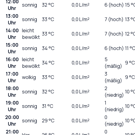
12:00
sonnig
32
°C
0,0
L/m²
6 (hoch)
15 °
Uhr
13:00
sonnig
33
°C
0,0
L/m²
7 (hoch)
13 °
Uhr
14:00
leicht
33
°C
0,0
L/m²
7 (hoch)
12 °
Uhr
bewölkt
15:00
sonnig
34
°C
0,0
L/m²
6 (hoch)
11 °
Uhr
16:00
leicht
5
34
°C
0,0
L/m²
9 °C
Uhr
bewölkt
(mäßig)
17:00
3
wolkig
33
°C
0,0
L/m²
9 °C
Uhr
(mäßig)
18:00
2
sonnig
32
°C
0,0
L/m²
10 °
Uhr
(niedrig)
19:00
1
sonnig
31
°C
0,0
L/m²
10 °
Uhr
(niedrig)
20:00
0
sonnig
29
°C
0,0
L/m²
10 °
Uhr
(niedrig)
21:00
0
klar
26
°C
0,0
L/m²
10 °