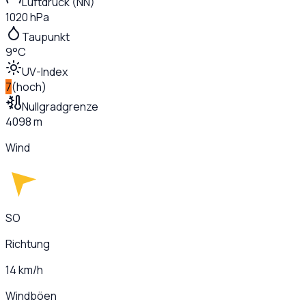
Luftdruck (NN)
1020 hPa
Taupunkt
9°C
UV-Index
7
(
hoch
)
Nullgradgrenze
4098 m
Wind
SO
Richtung
14 km/h
Windböen