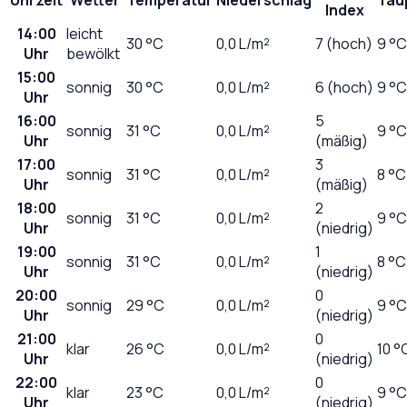
Index
14:00
leicht
30
°C
0,0
L/m²
7 (hoch)
9 °C
Uhr
bewölkt
15:00
sonnig
30
°C
0,0
L/m²
6 (hoch)
9 °C
Uhr
16:00
5
sonnig
31
°C
0,0
L/m²
9 °C
Uhr
(mäßig)
17:00
3
sonnig
31
°C
0,0
L/m²
8 °C
Uhr
(mäßig)
18:00
2
sonnig
31
°C
0,0
L/m²
9 °C
Uhr
(niedrig)
19:00
1
sonnig
31
°C
0,0
L/m²
8 °C
Uhr
(niedrig)
20:00
0
sonnig
29
°C
0,0
L/m²
9 °C
Uhr
(niedrig)
21:00
0
klar
26
°C
0,0
L/m²
10 °
Uhr
(niedrig)
22:00
0
klar
23
°C
0,0
L/m²
9 °C
Uhr
(niedrig)