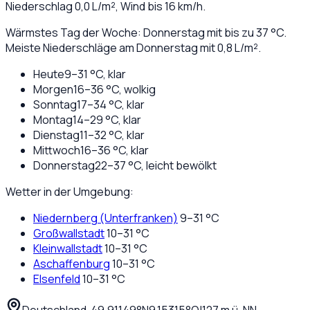
Niederschlag
0,0
L/m², Wind bis
16
km/h.
Wärmstes Tag der Woche: Donnerstag mit bis zu 37 °C.
Meiste Niederschläge am Donnerstag mit 0,8 L/m².
Heute
9
–
31
°C,
klar
Morgen
16
–
36
°C,
wolkig
Sonntag
17
–
34
°C,
klar
Montag
14
–
29
°C,
klar
Dienstag
11
–
32
°C,
klar
Mittwoch
16
–
36
°C,
klar
Donnerstag
22
–
37
°C,
leicht bewölkt
Wetter in der Umgebung:
Niedernberg (Unterfranken)
9
–
31
°C
Großwallstadt
10
–
31
°C
Kleinwallstadt
10
–
31
°C
Aschaffenburg
10
–
31
°C
Elsenfeld
10
–
31
°C
Deutschland
·
·
49,91149
°N
9,15315
°O
|
127
m ü. NN