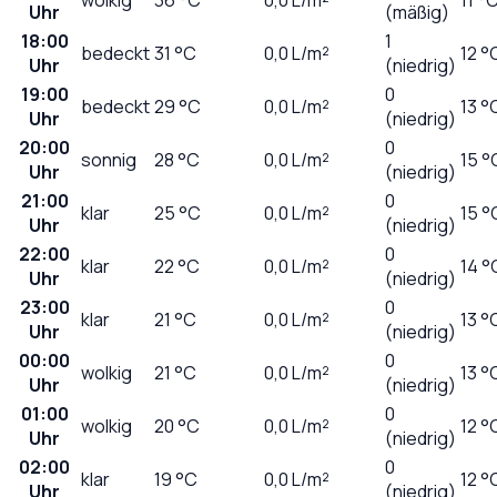
Uhr
(mäßig)
18:00
1
bedeckt
31
°C
0,0
L/m²
12 °
Uhr
(niedrig)
19:00
0
bedeckt
29
°C
0,0
L/m²
13 °
Uhr
(niedrig)
20:00
0
sonnig
28
°C
0,0
L/m²
15 °
Uhr
(niedrig)
21:00
0
klar
25
°C
0,0
L/m²
15 °
Uhr
(niedrig)
22:00
0
klar
22
°C
0,0
L/m²
14 °
Uhr
(niedrig)
23:00
0
klar
21
°C
0,0
L/m²
13 °
Uhr
(niedrig)
00:00
0
wolkig
21
°C
0,0
L/m²
13 °
Uhr
(niedrig)
01:00
0
wolkig
20
°C
0,0
L/m²
12 °
Uhr
(niedrig)
02:00
0
klar
19
°C
0,0
L/m²
12 °
Uhr
(niedrig)