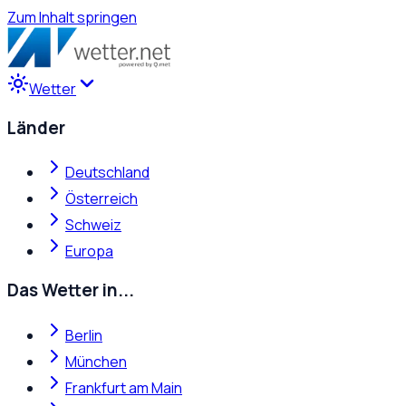
Zum Inhalt springen
Wetter
Länder
Deutschland
Österreich
Schweiz
Europa
Das Wetter in...
Berlin
München
Frankfurt am Main