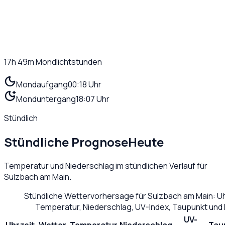
17h 49m
Mondlichtstunden
Mondaufgang
00:18 Uhr
Monduntergang
18:07 Uhr
Stündlich
Stündliche Prognose
Heute
Temperatur und Niederschlag im stündlichen Verlauf für
Sulzbach am Main
.
Stündliche Wettervorhersage für
Sulzbach am Main
: U
Temperatur, Niederschlag, UV-Index, Taupunkt und
UV-
Uhrzeit
Wetter
Temperatur
Niederschlag
Tau