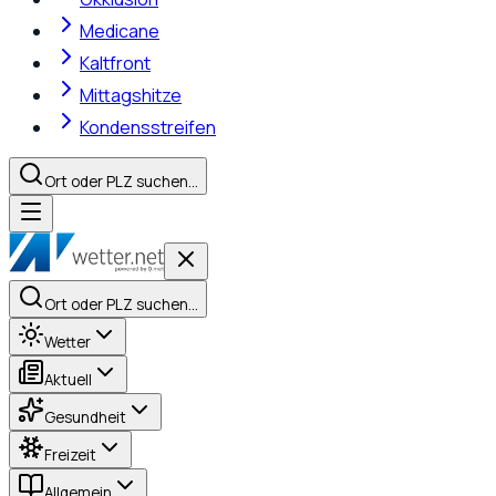
Medicane
Kaltfront
Mittagshitze
Kondensstreifen
Ort oder PLZ suchen…
Ort oder PLZ suchen…
Wetter
Aktuell
Gesundheit
Freizeit
Allgemein