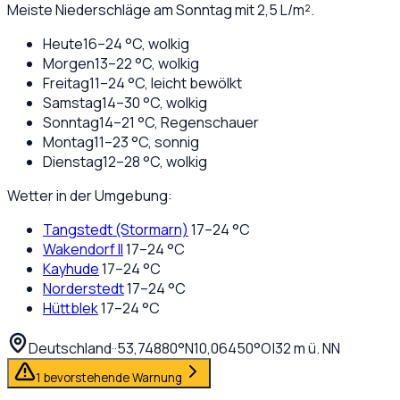
Meiste Niederschläge am Sonntag mit 2,5 L/m².
Heute
16
–
24
°C,
wolkig
Morgen
13
–
22
°C,
wolkig
Freitag
11
–
24
°C,
leicht bewölkt
Samstag
14
–
30
°C,
wolkig
Sonntag
14
–
21
°C,
Regenschauer
Montag
11
–
23
°C,
sonnig
Dienstag
12
–
28
°C,
wolkig
Wetter in der Umgebung:
Tangstedt (Stormarn)
17
–
24
°C
Wakendorf II
17
–
24
°C
Kayhude
17
–
24
°C
Norderstedt
17
–
24
°C
Hüttblek
17
–
24
°C
Deutschland
·
·
53,74880
°N
10,06450
°O
|
32
m ü. NN
1 bevorstehende Warnung