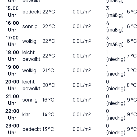
Uhr
bewölkt
(mäßig)
15:00
3
bedeckt
22
°C
0,0
L/m²
6 °C
Uhr
(mäßig)
16:00
4
sonnig
22
°C
0,0
L/m²
6 °C
Uhr
(mäßig)
17:00
3
wolkig
22
°C
0,0
L/m²
6 °C
Uhr
(mäßig)
18:00
leicht
1
22
°C
0,0
L/m²
7 °C
Uhr
bewölkt
(niedrig)
19:00
1
wolkig
21
°C
0,0
L/m²
7 °C
Uhr
(niedrig)
20:00
leicht
0
20
°C
0,0
L/m²
8 °C
Uhr
bewölkt
(niedrig)
21:00
0
sonnig
16
°C
0,0
L/m²
9 °C
Uhr
(niedrig)
22:00
0
klar
14
°C
0,0
L/m²
9 °C
Uhr
(niedrig)
23:00
0
bedeckt
13
°C
0,0
L/m²
9 °C
Uhr
(niedrig)