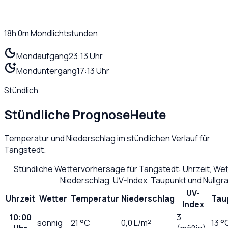
18h 0m
Mondlichtstunden
Mondaufgang
23:13 Uhr
Monduntergang
17:13 Uhr
Stündlich
Stündliche Prognose
Heute
Temperatur und Niederschlag im stündlichen Verlauf für
Tangstedt
.
Stündliche Wettervorhersage für
Tangstedt
: Uhrzeit, We
Niederschlag, UV-Index, Taupunkt und Nullg
UV-
Uhrzeit
Wetter
Temperatur
Niederschlag
Tau
Index
10:00
3
sonnig
21
°C
0,0
L/m²
13 °