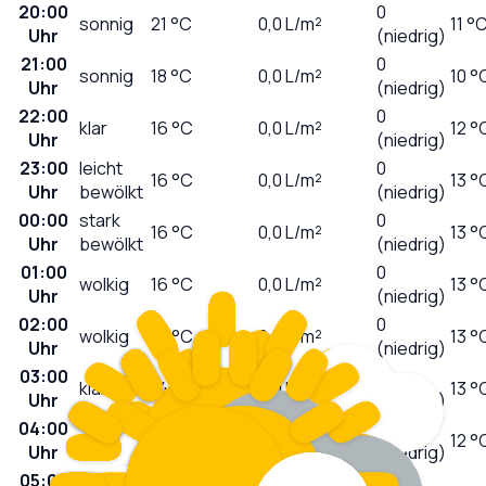
20:00
0
sonnig
21
°C
0,0
L/m²
11 °
Uhr
(niedrig)
21:00
0
sonnig
18
°C
0,0
L/m²
10 °
Uhr
(niedrig)
22:00
0
klar
16
°C
0,0
L/m²
12 °
Uhr
(niedrig)
23:00
leicht
0
16
°C
0,0
L/m²
13 °
Uhr
bewölkt
(niedrig)
00:00
stark
0
16
°C
0,0
L/m²
13 °
Uhr
bewölkt
(niedrig)
01:00
0
wolkig
16
°C
0,0
L/m²
13 °
Uhr
(niedrig)
02:00
0
wolkig
15
°C
0,0
L/m²
13 °
Uhr
(niedrig)
03:00
0
klar
14
°C
0,0
L/m²
13 °
Uhr
(niedrig)
04:00
0
klar
14
°C
0,0
L/m²
12 °
Uhr
(niedrig)
05:00
0