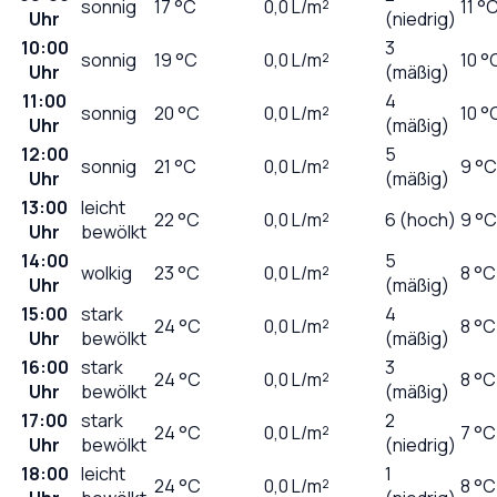
sonnig
17
°C
0,0
L/m²
11 °
Uhr
(niedrig)
10:00
3
sonnig
19
°C
0,0
L/m²
10 °
Uhr
(mäßig)
11:00
4
sonnig
20
°C
0,0
L/m²
10 °
Uhr
(mäßig)
12:00
5
sonnig
21
°C
0,0
L/m²
9 °C
Uhr
(mäßig)
13:00
leicht
22
°C
0,0
L/m²
6 (hoch)
9 °C
Uhr
bewölkt
14:00
5
wolkig
23
°C
0,0
L/m²
8 °C
Uhr
(mäßig)
15:00
stark
4
24
°C
0,0
L/m²
8 °C
Uhr
bewölkt
(mäßig)
16:00
stark
3
24
°C
0,0
L/m²
8 °C
Uhr
bewölkt
(mäßig)
17:00
stark
2
24
°C
0,0
L/m²
7 °C
Uhr
bewölkt
(niedrig)
18:00
leicht
1
24
°C
0,0
L/m²
8 °C