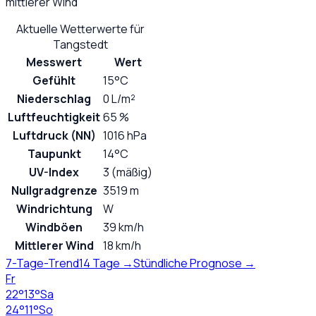
mittlerer Wind
Aktuelle Wetterwerte für
Tangstedt
Messwert
Wert
Gefühlt
15°C
Niederschlag
0 L/m²
Luftfeuchtigkeit
65 %
Luftdruck (NN)
1016 hPa
Taupunkt
14°C
UV-Index
3 (mäßig)
Nullgradgrenze
3519 m
Windrichtung
W
Windböen
39 km/h
Mittlerer Wind
18 km/h
7-Tage-Trend
14 Tage →
Stündliche Prognose →
Fr
22
°
13
°
Sa
24
°
11
°
So