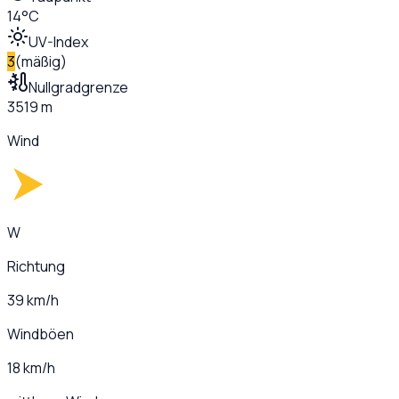
14°C
UV-Index
3
(
mäßig
)
Nullgradgrenze
3519 m
Wind
W
Richtung
39 km/h
Windböen
18 km/h