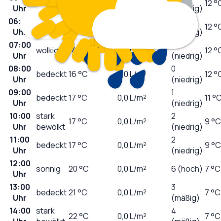
klar
14
°C
0,0
L/m²
12 °
Uhr
(niedrig)
06:00
0
wolkig
14
°C
0,0
L/m²
12 °
Uhr
(niedrig)
07:00
0
wolkig
14
°C
0,0
L/m²
12 °
Uhr
(niedrig)
08:00
0
bedeckt
16
°C
0,0
L/m²
12 °
Uhr
(niedrig)
09:00
1
bedeckt
17
°C
0,0
L/m²
11 °
Uhr
(niedrig)
10:00
stark
2
17
°C
0,0
L/m²
9 °C
Uhr
bewölkt
(niedrig)
11:00
2
bedeckt
17
°C
0,0
L/m²
9 °C
Uhr
(niedrig)
12:00
sonnig
20
°C
0,0
L/m²
6 (hoch)
7 °C
Uhr
13:00
3
bedeckt
21
°C
0,0
L/m²
7 °C
Uhr
(mäßig)
14:00
stark
4
22
°C
0,0
L/m²
7 °C