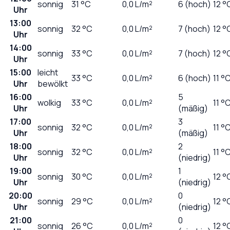
sonnig
31
°C
0,0
L/m²
6 (hoch)
12 °
Uhr
13:00
sonnig
32
°C
0,0
L/m²
7 (hoch)
12 °
Uhr
14:00
sonnig
33
°C
0,0
L/m²
7 (hoch)
12 °
Uhr
15:00
leicht
33
°C
0,0
L/m²
6 (hoch)
11 °
Uhr
bewölkt
16:00
5
wolkig
33
°C
0,0
L/m²
11 °
Uhr
(mäßig)
17:00
3
sonnig
32
°C
0,0
L/m²
11 °
Uhr
(mäßig)
18:00
2
sonnig
32
°C
0,0
L/m²
11 °
Uhr
(niedrig)
19:00
1
sonnig
30
°C
0,0
L/m²
12 °
Uhr
(niedrig)
20:00
0
sonnig
29
°C
0,0
L/m²
12 °
Uhr
(niedrig)
21:00
0
sonnig
26
°C
0,0
L/m²
12 °