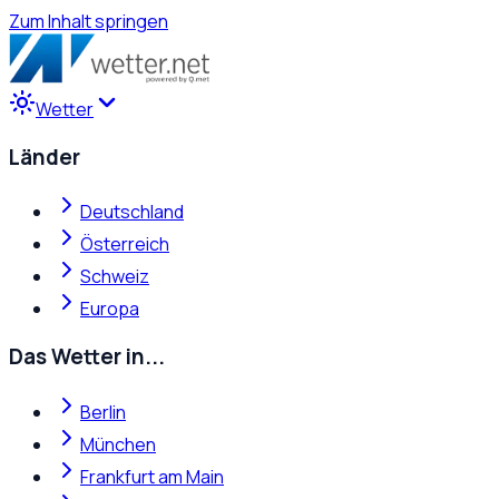
Zum Inhalt springen
Wetter
Länder
Deutschland
Österreich
Schweiz
Europa
Das Wetter in...
Berlin
München
Frankfurt am Main