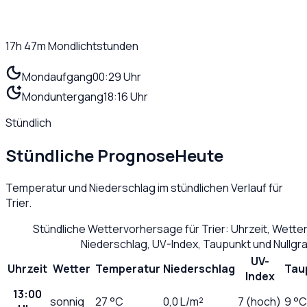
17h 47m
Mondlichtstunden
Mondaufgang
00:29 Uhr
Monduntergang
18:16 Uhr
Stündlich
Stündliche Prognose
Heute
Temperatur und Niederschlag im stündlichen Verlauf für
Trier
.
Stündliche Wettervorhersage für
Trier
: Uhrzeit, Wette
Niederschlag, UV-Index, Taupunkt und Nullg
UV-
Uhrzeit
Wetter
Temperatur
Niederschlag
Tau
Index
13:00
sonnig
27
°C
0,0
L/m²
7 (hoch)
9 °C