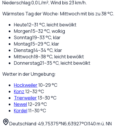
Niederschlag
0,0
L/m², Wind bis
23
km/h.
Wärmstes Tag der Woche: Mittwoch mit bis zu 38 °C.
Heute
12
–
31
°C,
leicht bewölkt
Morgen
15
–
32
°C,
wolkig
Sonntag
19
–
33
°C,
klar
Montag
15
–
29
°C,
klar
Dienstag
14
–
34
°C,
klar
Mittwoch
18
–
38
°C,
leicht bewölkt
Donnerstag
21
–
35
°C,
leicht bewölkt
Wetter in der Umgebung:
Hockweiler
10
–
29
°C
Konz
12
–
32
°C
Trierweiler
13
–
30
°C
Newel
12
–
29
°C
Kordel
11
–
30
°C
Deutschland
·
·
49,75375
°N
6,63927
°O
|
140
m ü. NN