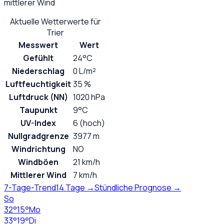
mittlerer Wind
Aktuelle Wetterwerte für
Trier
Messwert
Wert
Gefühlt
24°C
Niederschlag
0 L/m²
Luftfeuchtigkeit
35 %
Luftdruck (NN)
1020 hPa
Taupunkt
9°C
UV-Index
6 (hoch)
Nullgradgrenze
3977 m
Windrichtung
NO
Windböen
21 km/h
Mittlerer Wind
7 km/h
7-Tage-Trend
14 Tage →
Stündliche Prognose →
So
32
°
15
°
Mo
33
°
19
°
Di