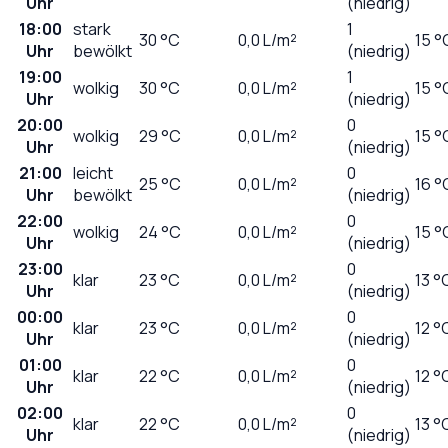
Uhr
(niedrig)
18:00
stark
1
30
°C
0,0
L/m²
15 °
Uhr
bewölkt
(niedrig)
19:00
1
wolkig
30
°C
0,0
L/m²
15 °
Uhr
(niedrig)
20:00
0
wolkig
29
°C
0,0
L/m²
15 °
Uhr
(niedrig)
21:00
leicht
0
25
°C
0,0
L/m²
16 °
Uhr
bewölkt
(niedrig)
22:00
0
wolkig
24
°C
0,0
L/m²
15 °
Uhr
(niedrig)
23:00
0
klar
23
°C
0,0
L/m²
13 °
Uhr
(niedrig)
00:00
0
klar
23
°C
0,0
L/m²
12 °
Uhr
(niedrig)
01:00
0
klar
22
°C
0,0
L/m²
12 °
Uhr
(niedrig)
02:00
0
klar
22
°C
0,0
L/m²
13 °
Uhr
(niedrig)