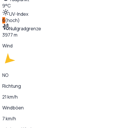
9°C
UV-Index
6
(
hoch
)
Nullgradgrenze
3977 m
Wind
NO
Richtung
21 km/h
Windböen
7 km/h