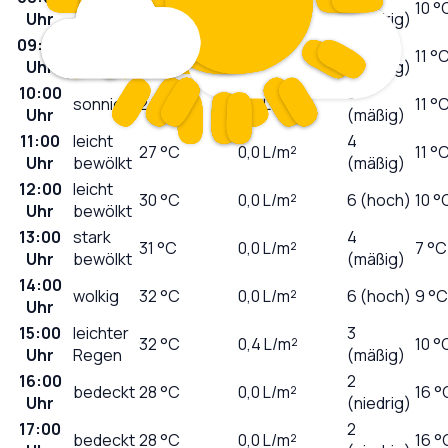
wolkig
17
°C
0,0
L/m²
10 °
Uhr
(niedrig)
09:00
1
sonnig
21
°C
0,0
L/m²
11 °
Uhr
(niedrig)
10:00
3
sonnig
24
°C
0,0
L/m²
11 °
Uhr
(mäßig)
11:00
leicht
4
27
°C
0,0
L/m²
11 °
Uhr
bewölkt
(mäßig)
12:00
leicht
30
°C
0,0
L/m²
6 (hoch)
10 °
Uhr
bewölkt
13:00
stark
4
31
°C
0,0
L/m²
7 °C
Uhr
bewölkt
(mäßig)
14:00
wolkig
32
°C
0,0
L/m²
6 (hoch)
9 °C
Uhr
15:00
leichter
3
32
°C
0,4
L/m²
10 °
Uhr
Regen
(mäßig)
16:00
2
bedeckt
28
°C
0,0
L/m²
16 °
Uhr
(niedrig)
17:00
2
bedeckt
28
°C
0,0
L/m²
16 °