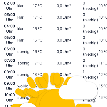
02:00
0
klar
17
°C
0,0
L/m²
10 °
Uhr
(niedrig)
03:00
0
klar
17
°C
0,0
L/m²
10 °
Uhr
(niedrig)
04:00
0
klar
16
°C
0,0
L/m²
10 °
Uhr
(niedrig)
05:00
0
klar
16
°C
0,0
L/m²
10 °
Uhr
(niedrig)
06:00
0
sonnig
16
°C
0,0
L/m²
10 °
Uhr
(niedrig)
07:00
0
sonnig
17
°C
0,0
L/m²
11 °
Uhr
(niedrig)
08:00
1
sonnig
18
°C
0,0
L/m²
12 °
Uhr
(niedrig)
09:00
1
wolkig
22
°C
0,0
L/m²
13 °
Uhr
(niedrig)
10:00
3
sonnig
24
°C
0,0
L/m²
13 °
Uhr
(mäßig)
11:00
4