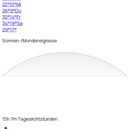
22
°
10
°
Mi
26
°
9
°
Do
30
°
14
°
Fr
34
°
19
°
Sa
29
°
17
°
Sonnen-/Mondereignisse
15h 7m
Tageslichtstunden