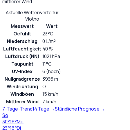
mittlerer Wind
Aktuelle Wetterwerte für
Vlotho
Messwert
Wert
Gefühlt
23°C
Niederschlag
0 L/m²
Luftfeuchtigkeit
40 %
Luftdruck (NN)
1021 hPa
Taupunkt
11°C
UV-Index
6 (hoch)
Nullgradgrenze
3936 m
Windrichtung
O
Windböen
15 km/h
Mittlerer Wind
7 km/h
7-Tage-Trend
14 Tage →
Stündliche Prognose →
So
30
°
16
°
Mo
23
°
16
°
Di