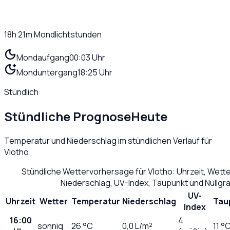
18h 21m
Mondlichtstunden
Mondaufgang
00:03 Uhr
Monduntergang
18:25 Uhr
Stündlich
Stündliche Prognose
Heute
Temperatur und Niederschlag im stündlichen Verlauf für
Vlotho
.
Stündliche Wettervorhersage für
Vlotho
: Uhrzeit, Wett
Niederschlag, UV-Index, Taupunkt und Nullg
UV-
Uhrzeit
Wetter
Temperatur
Niederschlag
Tau
Index
16:00
4
sonnig
26
°C
0,0
L/m²
11 °