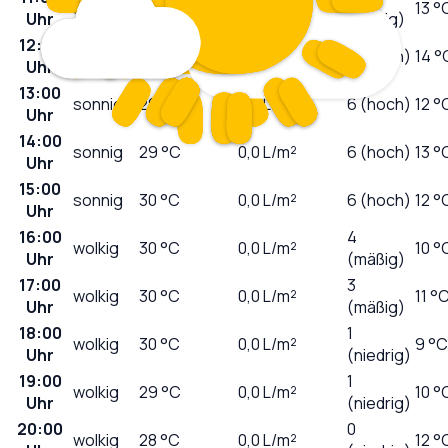
sonnig
26
°C
0,0
L/m²
13 °
Uhr
(mäßig)
12:00
sonnig
27
°C
0,0
L/m²
6 (hoch)
14 °
Uhr
13:00
sonnig
29
°C
0,0
L/m²
6 (hoch)
12 °
Uhr
14:00
sonnig
29
°C
0,0
L/m²
6 (hoch)
13 °
Uhr
15:00
sonnig
30
°C
0,0
L/m²
6 (hoch)
12 °
Uhr
16:00
4
wolkig
30
°C
0,0
L/m²
10 °
Uhr
(mäßig)
17:00
3
wolkig
30
°C
0,0
L/m²
11 °
Uhr
(mäßig)
18:00
1
wolkig
30
°C
0,0
L/m²
9 °C
Uhr
(niedrig)
19:00
1
wolkig
29
°C
0,0
L/m²
10 °
Uhr
(niedrig)
20:00
0
wolkig
28
°C
0,0
L/m²
12 °