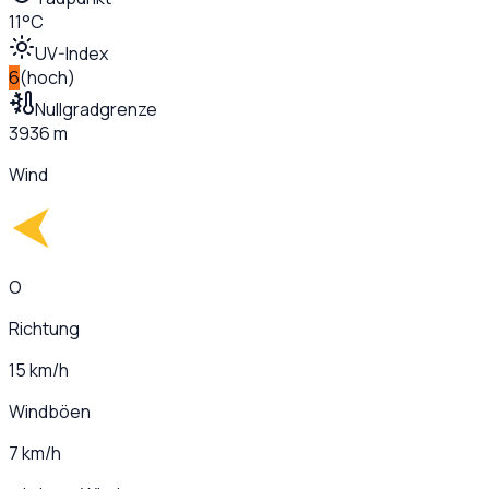
11°C
UV-Index
6
(
hoch
)
Nullgradgrenze
3936 m
Wind
O
Richtung
15 km/h
Windböen
7 km/h