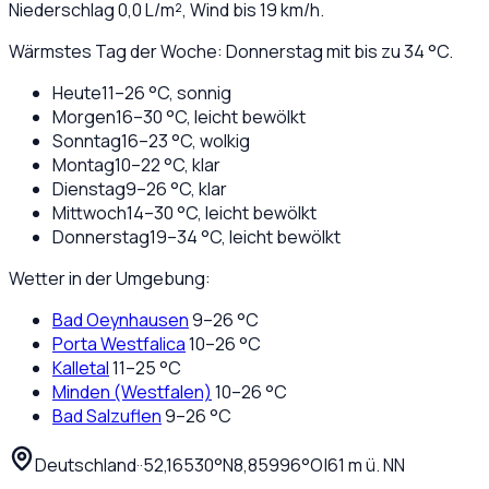
Niederschlag
0,0
L/m², Wind bis
19
km/h.
Wärmstes Tag der Woche: Donnerstag mit bis zu 34 °C.
Heute
11
–
26
°C,
sonnig
Morgen
16
–
30
°C,
leicht bewölkt
Sonntag
16
–
23
°C,
wolkig
Montag
10
–
22
°C,
klar
Dienstag
9
–
26
°C,
klar
Mittwoch
14
–
30
°C,
leicht bewölkt
Donnerstag
19
–
34
°C,
leicht bewölkt
Wetter in der Umgebung:
Bad Oeynhausen
9
–
26
°C
Porta Westfalica
10
–
26
°C
Kalletal
11
–
25
°C
Minden (Westfalen)
10
–
26
°C
Bad Salzuflen
9
–
26
°C
Deutschland
·
·
52,16530
°N
8,85996
°O
|
61
m ü. NN