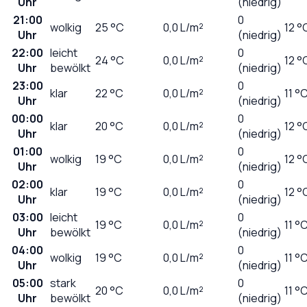
Uhr
(niedrig)
21:00
0
wolkig
25
°C
0,0
L/m²
12 °
Uhr
(niedrig)
22:00
leicht
0
24
°C
0,0
L/m²
12 °
Uhr
bewölkt
(niedrig)
23:00
0
klar
22
°C
0,0
L/m²
11 °
Uhr
(niedrig)
00:00
0
klar
20
°C
0,0
L/m²
12 °
Uhr
(niedrig)
01:00
0
wolkig
19
°C
0,0
L/m²
12 °
Uhr
(niedrig)
02:00
0
klar
19
°C
0,0
L/m²
12 °
Uhr
(niedrig)
03:00
leicht
0
19
°C
0,0
L/m²
11 °
Uhr
bewölkt
(niedrig)
04:00
0
wolkig
19
°C
0,0
L/m²
11 °
Uhr
(niedrig)
05:00
stark
0
20
°C
0,0
L/m²
11 °
Uhr
bewölkt
(niedrig)