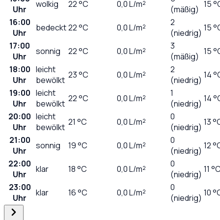
wolkig
22
°C
0,0
L/m²
15 °
Uhr
(mäßig)
16:00
2
bedeckt
22
°C
0,0
L/m²
15 °
Uhr
(niedrig)
17:00
3
sonnig
22
°C
0,0
L/m²
15 °
Uhr
(mäßig)
18:00
leicht
2
23
°C
0,0
L/m²
14 °
Uhr
bewölkt
(niedrig)
19:00
leicht
1
22
°C
0,0
L/m²
14 °
Uhr
bewölkt
(niedrig)
20:00
leicht
0
21
°C
0,0
L/m²
13 °
Uhr
bewölkt
(niedrig)
21:00
0
sonnig
19
°C
0,0
L/m²
12 °
Uhr
(niedrig)
22:00
0
klar
18
°C
0,0
L/m²
11 °
Uhr
(niedrig)
23:00
0
klar
16
°C
0,0
L/m²
10 °
Uhr
(niedrig)