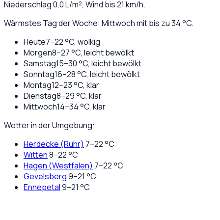
Niederschlag
0,0
L/m², Wind bis
21
km/h.
Wärmstes Tag der Woche: Mittwoch mit bis zu 34 °C.
Heute
7
–
22
°C,
wolkig
Morgen
8
–
27
°C,
leicht bewölkt
Samstag
15
–
30
°C,
leicht bewölkt
Sonntag
16
–
28
°C,
leicht bewölkt
Montag
12
–
23
°C,
klar
Dienstag
8
–
29
°C,
klar
Mittwoch
14
–
34
°C,
klar
Wetter in der Umgebung:
Herdecke (Ruhr)
7
–
22
°C
Witten
8
–
22
°C
Hagen (Westfalen)
7
–
22
°C
Gevelsberg
9
–
21
°C
Ennepetal
9
–
21
°C