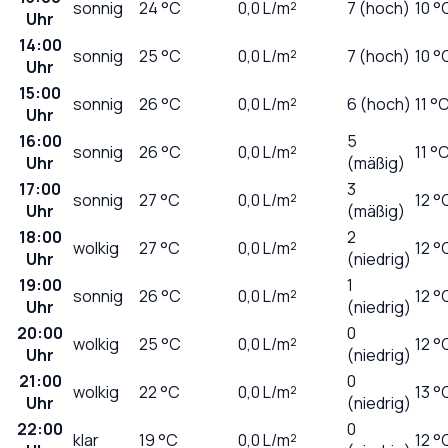
sonnig
24
°C
0,0
L/m²
7 (hoch)
10 °
Uhr
14:00
sonnig
25
°C
0,0
L/m²
7 (hoch)
10 °
Uhr
15:00
sonnig
26
°C
0,0
L/m²
6 (hoch)
11 °
Uhr
16:00
5
sonnig
26
°C
0,0
L/m²
11 °
Uhr
(mäßig)
17:00
3
sonnig
27
°C
0,0
L/m²
12 °
Uhr
(mäßig)
18:00
2
wolkig
27
°C
0,0
L/m²
12 °
Uhr
(niedrig)
19:00
1
sonnig
26
°C
0,0
L/m²
12 °
Uhr
(niedrig)
20:00
0
wolkig
25
°C
0,0
L/m²
12 °
Uhr
(niedrig)
21:00
0
wolkig
22
°C
0,0
L/m²
13 °
Uhr
(niedrig)
22:00
0
klar
19
°C
0,0
L/m²
12 °