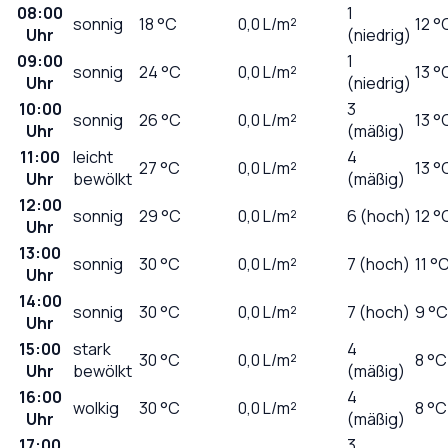
08:00
1
sonnig
18
°C
0,0
L/m²
12 °
Uhr
(niedrig)
09:00
1
sonnig
24
°C
0,0
L/m²
13 °
Uhr
(niedrig)
10:00
3
sonnig
26
°C
0,0
L/m²
13 °
Uhr
(mäßig)
11:00
leicht
4
27
°C
0,0
L/m²
13 °
Uhr
bewölkt
(mäßig)
12:00
sonnig
29
°C
0,0
L/m²
6 (hoch)
12 °
Uhr
13:00
sonnig
30
°C
0,0
L/m²
7 (hoch)
11 °
Uhr
14:00
sonnig
30
°C
0,0
L/m²
7 (hoch)
9 °C
Uhr
15:00
stark
4
30
°C
0,0
L/m²
8 °C
Uhr
bewölkt
(mäßig)
16:00
4
wolkig
30
°C
0,0
L/m²
8 °C
Uhr
(mäßig)
17:00
3