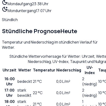
Mondaufgang
23:38 Uhr
Monduntergang
17:07 Uhr
Stündlich
Stündliche Prognose
Heute
Temperatur und Niederschlag im stündlichen Verlauf für
Wetter
.
Stündliche Wettervorhersage für
Wetter
: Uhrzeit, Wet
Niederschlag, UV-Index, Taupunkt und Nullg
UV-
Uhrzeit
Wetter
Temperatur
Niederschlag
Tau
Index
16:00
2
bedeckt
21
°C
0,0
L/m²
10 °
Uhr
(niedrig)
17:00
stark
2
22
°C
0,0
L/m²
10 °
Uhr
bewölkt
(niedrig)
18:00
stark
1
21
°C
0,0
L/m²
10 °