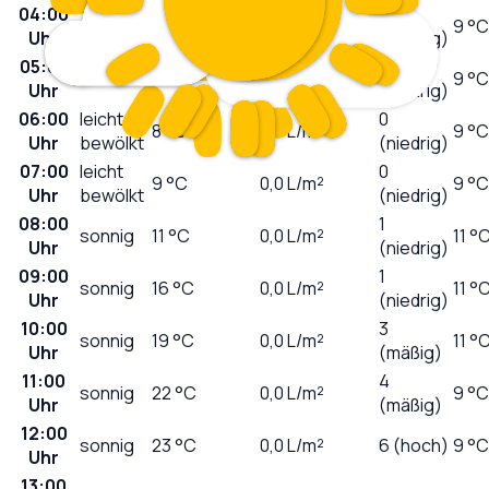
04:00
0
klar
9
°C
0,0
L/m²
9 °C
Uhr
(niedrig)
05:00
0
klar
9
°C
0,0
L/m²
9 °C
Uhr
(niedrig)
06:00
leicht
0
8
°C
0,0
L/m²
9 °C
Uhr
bewölkt
(niedrig)
07:00
leicht
0
9
°C
0,0
L/m²
9 °C
Uhr
bewölkt
(niedrig)
08:00
1
sonnig
11
°C
0,0
L/m²
11 °
Uhr
(niedrig)
09:00
1
sonnig
16
°C
0,0
L/m²
11 °
Uhr
(niedrig)
10:00
3
sonnig
19
°C
0,0
L/m²
11 °
Uhr
(mäßig)
11:00
4
sonnig
22
°C
0,0
L/m²
9 °C
Uhr
(mäßig)
12:00
sonnig
23
°C
0,0
L/m²
6 (hoch)
9 °C
Uhr
13:00