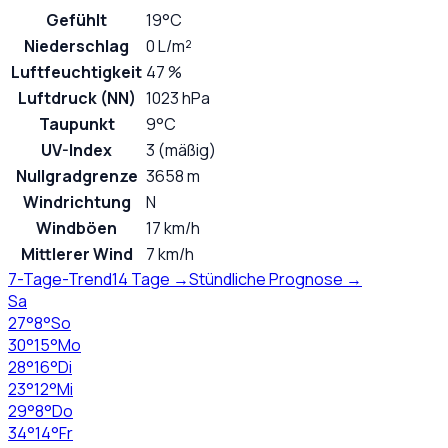
Gefühlt
19°C
Niederschlag
0 L/m²
Luftfeuchtigkeit
47 %
Luftdruck (NN)
1023 hPa
Taupunkt
9°C
UV-Index
3 (mäßig)
Nullgradgrenze
3658 m
Windrichtung
N
Windböen
17 km/h
Mittlerer Wind
7 km/h
7-Tage-Trend
14 Tage →
Stündliche Prognose →
Sa
27
°
8
°
So
30
°
15
°
Mo
28
°
16
°
Di
23
°
12
°
Mi
29
°
8
°
Do
34
°
14
°
Fr