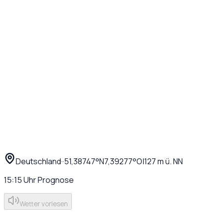
Deutschland
·
·
51,38747
°N
7,39277
°O
|
127
m ü. NN
15:15
Uhr
Prognose
Wetter vorlesen