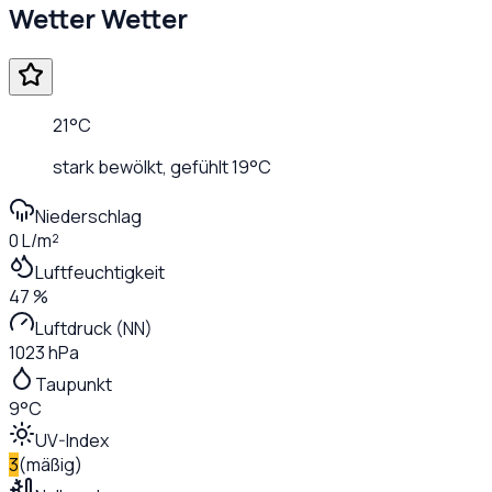
Wetter
Wetter
21
°C
stark bewölkt
, gefühlt
19
°C
Niederschlag
0 L/m²
Luftfeuchtigkeit
47 %
Luftdruck (NN)
1023 hPa
Taupunkt
9°C
UV-Index
3
(
mäßig
)