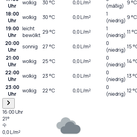
wolkig
30
°C
0,0
L/m²
9 °C
Uhr
(mäßig)
18:00
1
wolkig
30
°C
0,0
L/m²
9 °C
Uhr
(niedrig)
19:00
leicht
1
29
°C
0,0
L/m²
11 °
Uhr
bewölkt
(niedrig)
20:00
0
sonnig
27
°C
0,0
L/m²
15 °
Uhr
(niedrig)
21:00
0
wolkig
25
°C
0,0
L/m²
14 °
Uhr
(niedrig)
22:00
0
wolkig
23
°C
0,0
L/m²
13 °
Uhr
(niedrig)
23:00
0
wolkig
22
°C
0,0
L/m²
12 °
Uhr
(niedrig)
16:00
Uhr
21
°
0,0
L/m²