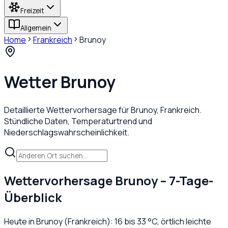
Freizeit
Allgemein
Home
Frankreich
Brunoy
Wetter
Brunoy
Detaillierte Wettervorhersage für
Brunoy
,
Frankreich
.
Stündliche Daten, Temperaturtrend und
Niederschlagswahrscheinlichkeit.
Wettervorhersage
Brunoy
– 7-Tage-
Überblick
Heute in
Brunoy
(
Frankreich
):
16
bis
33
°C,
örtlich leichte