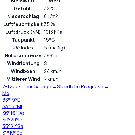
Messwert
Wert
Gefühlt
32°C
Niederschlag
0 L/m²
Luftfeuchtigkeit
35 %
Luftdruck (NN)
1013 hPa
Taupunkt
15°C
UV-Index
5 (mäßig)
Nullgradgrenze
3881 m
Windrichtung
S
Windböen
24 km/h
Mittlerer Wind
7 km/h
7-Tage-Trend
14 Tage →
Stündliche Prognose →
Mo
33
°
19
°
Di
33
°
17
°
Mi
36
°
16
°
Do
40
°
20
°
Fr
35
°
21
°
Sa
31
°
19
°
So