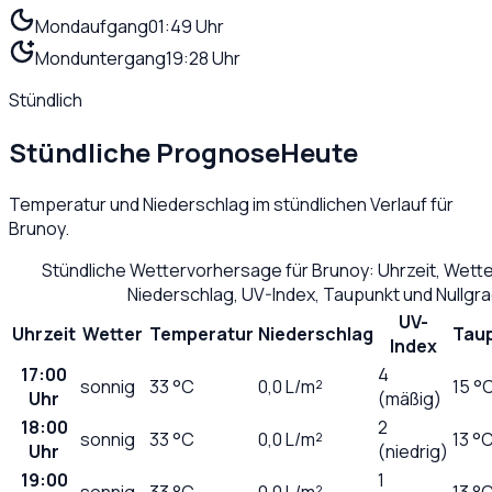
Mondaufgang
01:49 Uhr
Monduntergang
19:28 Uhr
Stündlich
Stündliche Prognose
Heute
Temperatur und Niederschlag im stündlichen Verlauf für
Brunoy
.
Stündliche Wettervorhersage für
Brunoy
: Uhrzeit, Wett
Niederschlag, UV-Index, Taupunkt und Nullgr
UV-
Uhrzeit
Wetter
Temperatur
Niederschlag
Tau
Index
17:00
4
sonnig
33
°C
0,0
L/m²
15 °
Uhr
(mäßig)
18:00
2
sonnig
33
°C
0,0
L/m²
13 °
Uhr
(niedrig)
19:00
1
sonnig
33
°C
0,0
L/m²
13 °