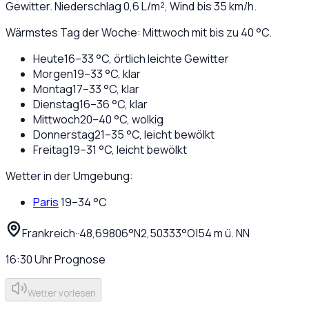
Gewitter
. Niederschlag
0,6
L/m², Wind bis
35
km/h.
Wärmstes Tag der Woche: Mittwoch mit bis zu 40 °C.
Heute
16
–
33
°C,
örtlich leichte Gewitter
Morgen
19
–
33
°C,
klar
Montag
17
–
33
°C,
klar
Dienstag
16
–
36
°C,
klar
Mittwoch
20
–
40
°C,
wolkig
Donnerstag
21
–
35
°C,
leicht bewölkt
Freitag
19
–
31
°C,
leicht bewölkt
Wetter in der Umgebung:
Paris
19
–
34
°C
Frankreich
·
·
48,69806
°N
2,50333
°O
|
54
m ü. NN
16:30
Uhr
Prognose
Wetter vorlesen