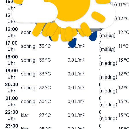
14:00
sonnig
31
°C
0,0
L/m²
7 (hoch)
11 °C
Uhr
15:00
sonnig
32
°C
0,0
L/m²
7 (hoch)
12 °
Uhr
16:00
5
sonnig
33
°C
0,0
L/m²
12 °
Uhr
(mäßig)
17:00
4
sonnig
33
°C
0,0
L/m²
11 °C
Uhr
(mäßig)
18:00
2
sonnig
33
°C
0,0
L/m²
13 °
Uhr
(niedrig)
19:00
1
sonnig
33
°C
0,0
L/m²
12 °
Uhr
(niedrig)
20:00
0
sonnig
32
°C
0,0
L/m²
12 °
Uhr
(niedrig)
21:00
0
sonnig
30
°C
0,0
L/m²
13 °
Uhr
(niedrig)
22:00
0
klar
27
°C
0,0
L/m²
13 °
Uhr
(niedrig)
23:00
0
klar
25
°C
0,0
L/m²
13 °