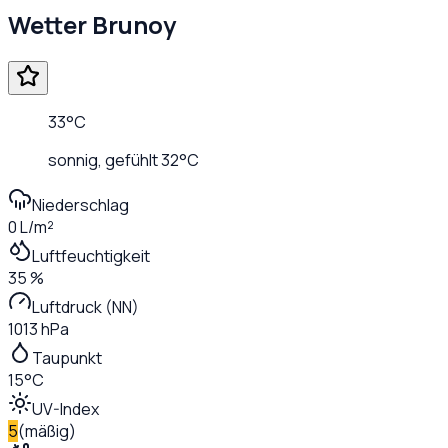
Wetter
Brunoy
33
°C
sonnig
, gefühlt
32
°C
Niederschlag
0 L/m²
Luftfeuchtigkeit
35 %
Luftdruck (NN)
1013 hPa
Taupunkt
15°C
UV-Index
5
(
mäßig
)