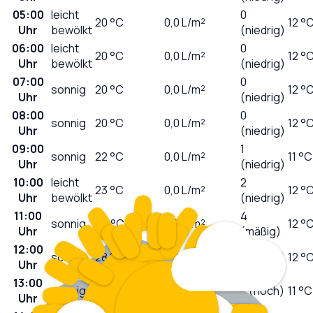
05:00
leicht
0
20
°C
0,0
L/m²
12 °
Uhr
bewölkt
(niedrig)
06:00
leicht
0
20
°C
0,0
L/m²
12 °
Uhr
bewölkt
(niedrig)
07:00
0
sonnig
20
°C
0,0
L/m²
12 °
Uhr
(niedrig)
08:00
0
sonnig
20
°C
0,0
L/m²
12 °
Uhr
(niedrig)
09:00
1
sonnig
22
°C
0,0
L/m²
11 °C
Uhr
(niedrig)
10:00
leicht
2
23
°C
0,0
L/m²
12 °
Uhr
bewölkt
(niedrig)
11:00
4
sonnig
25
°C
0,0
L/m²
12 °
Uhr
(mäßig)
12:00
sonnig
28
°C
0,0
L/m²
6 (hoch)
12 °
Uhr
13:00
sonnig
29
°C
0,0
L/m²
7 (hoch)
11 °C
Uhr