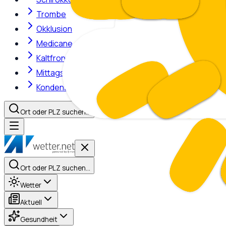
Trombe
Okklusion
Medicane
Kaltfront
Mittagshitze
Kondensstreifen
Ort oder PLZ suchen…
Ort oder PLZ suchen…
Wetter
Aktuell
Gesundheit