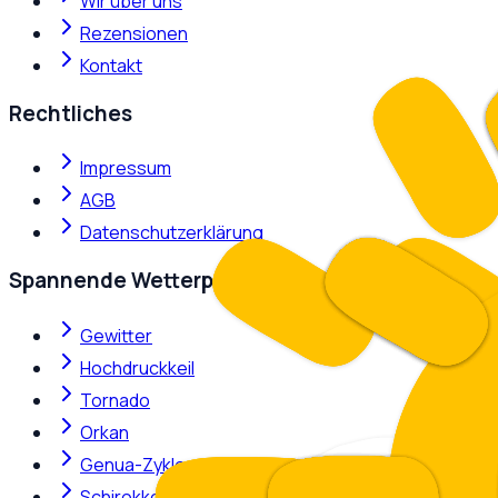
Wir über uns
Rezensionen
Kontakt
Rechtliches
Impressum
AGB
Datenschutzerklärung
Spannende Wetterphänomene
Gewitter
Hochdruckkeil
Tornado
Orkan
Genua-Zyklone
Schirokko