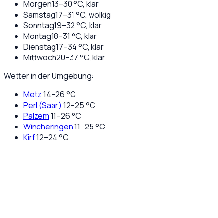
Morgen
13
–
30
°C,
klar
Samstag
17
–
31
°C,
wolkig
Sonntag
19
–
32
°C,
klar
Montag
18
–
31
°C,
klar
Dienstag
17
–
34
°C,
klar
Mittwoch
20
–
37
°C,
klar
Wetter in der Umgebung:
Metz
14
–
26
°C
Perl (Saar)
12
–
25
°C
Palzem
11
–
26
°C
Wincheringen
11
–
25
°C
Kirf
12
–
24
°C