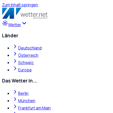
Zum Inhalt springen
Wetter
Länder
Deutschland
Österreich
Schweiz
Europa
Das Wetter in...
Berlin
München
Frankfurt am Main