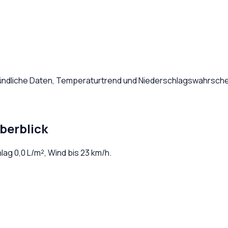
tündliche Daten, Temperaturtrend und Niederschlagswahrschei
berblick
hlag
0,0
L/m², Wind bis
23
km/h.