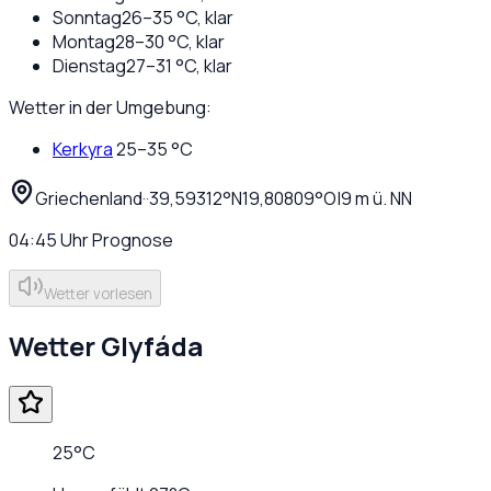
Sonntag
26
–
35
°C,
klar
Montag
28
–
30
°C,
klar
Dienstag
27
–
31
°C,
klar
Wetter in der Umgebung:
Kerkyra
25
–
35
°C
Griechenland
·
·
39,59312
°N
19,80809
°O
|
9
m ü. NN
04:45
Uhr
Prognose
Wetter vorlesen
Wetter
Glyfáda
25
°C