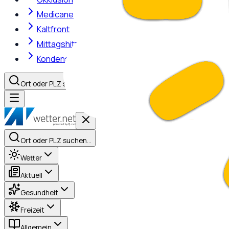
Medicane
Kaltfront
Mittagshitze
Kondensstreifen
Ort oder PLZ suchen…
Ort oder PLZ suchen…
Wetter
Aktuell
Gesundheit
Freizeit
Allgemein