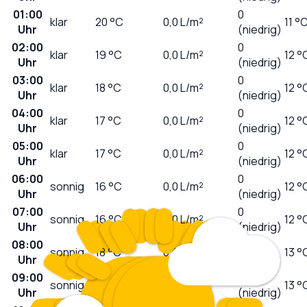
01:00
0
klar
20
°C
0,0
L/m²
11 °
Uhr
(niedrig)
02:00
0
klar
19
°C
0,0
L/m²
12 °
Uhr
(niedrig)
03:00
0
klar
18
°C
0,0
L/m²
12 °
Uhr
(niedrig)
04:00
0
klar
17
°C
0,0
L/m²
12 °
Uhr
(niedrig)
05:00
0
klar
17
°C
0,0
L/m²
12 °
Uhr
(niedrig)
06:00
0
sonnig
16
°C
0,0
L/m²
12 °
Uhr
(niedrig)
07:00
0
sonnig
16
°C
0,0
L/m²
12 °
Uhr
(niedrig)
08:00
1
sonnig
18
°C
0,0
L/m²
13 °
Uhr
(niedrig)
09:00
2
sonnig
21
°C
0,0
L/m²
13 °
Uhr
(niedrig)