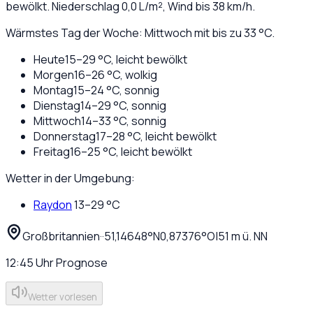
bewölkt
. Niederschlag
0,0
L/m², Wind bis
38
km/h.
Wärmstes Tag der Woche: Mittwoch mit bis zu 33 °C.
Heute
15
–
29
°C,
leicht bewölkt
Morgen
16
–
26
°C,
wolkig
Montag
15
–
24
°C,
sonnig
Dienstag
14
–
29
°C,
sonnig
Mittwoch
14
–
33
°C,
sonnig
Donnerstag
17
–
28
°C,
leicht bewölkt
Freitag
16
–
25
°C,
leicht bewölkt
Wetter in der Umgebung:
Raydon
13
–
29
°C
Großbritannien
·
·
51,14648
°N
0,87376
°O
|
51
m ü. NN
12:45
Uhr
Prognose
Wetter vorlesen