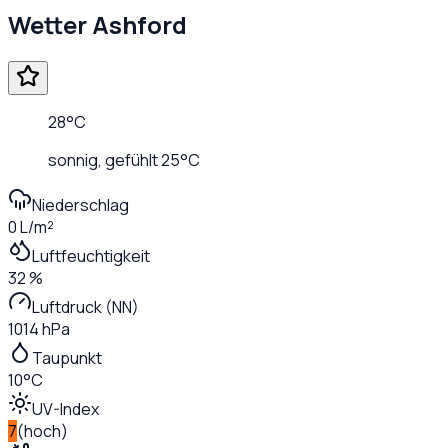
Wetter
Ashford
28
°C
sonnig
, gefühlt
25
°C
Niederschlag
0 L/m²
Luftfeuchtigkeit
32 %
Luftdruck (NN)
1014 hPa
Taupunkt
10°C
UV-Index
7
(
hoch
)