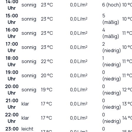
14:00
sonnig
23
°C
0,0
L/m²
6 (hoch)
10 °
Uhr
15:00
5
sonnig
23
°C
0,0
L/m²
10 °
Uhr
(mäßig)
16:00
4
sonnig
23
°C
0,0
L/m²
11 °
Uhr
(mäßig)
17:00
2
sonnig
23
°C
0,0
L/m²
10 °
Uhr
(niedrig)
18:00
1
sonnig
22
°C
0,0
L/m²
11 °
Uhr
(niedrig)
19:00
0
sonnig
20
°C
0,0
L/m²
11 °
Uhr
(niedrig)
20:00
0
sonnig
19
°C
0,0
L/m²
12 °
Uhr
(niedrig)
21:00
0
klar
17
°C
0,0
L/m²
13 °
Uhr
(niedrig)
22:00
0
klar
17
°C
0,0
L/m²
14 °
Uhr
(niedrig)
23:00
leicht
0
17
°C
0,0
L/m²
15 °