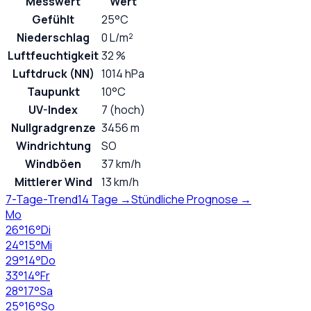
Messwert
Wert
Gefühlt
25°C
Niederschlag
0 L/m²
Luftfeuchtigkeit
32 %
Luftdruck (NN)
1014 hPa
Taupunkt
10°C
UV-Index
7 (hoch)
Nullgradgrenze
3456 m
Windrichtung
SO
Windböen
37 km/h
Mittlerer Wind
13 km/h
7-Tage-Trend
14 Tage →
Stündliche Prognose →
Mo
26
°
16
°
Di
24
°
15
°
Mi
29
°
14
°
Do
33
°
14
°
Fr
28
°
17
°
Sa
25
°
16
°
So