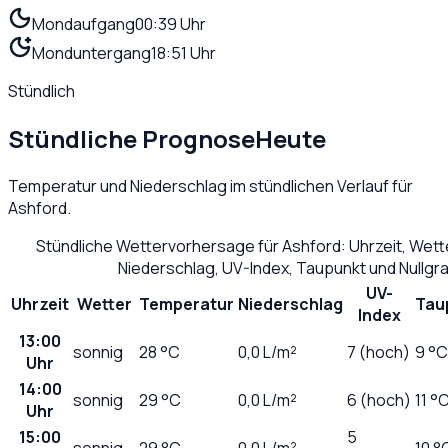
Mondaufgang
00:39 Uhr
Monduntergang
18:51 Uhr
Stündlich
Stündliche Prognose
Heute
Temperatur und Niederschlag im stündlichen Verlauf für
Ashford
.
Stündliche Wettervorhersage für
Ashford
: Uhrzeit, Wet
Niederschlag, UV-Index, Taupunkt und Nullg
UV-
Uhrzeit
Wetter
Temperatur
Niederschlag
Tau
Index
13:00
sonnig
28
°C
0,0
L/m²
7 (hoch)
9 °C
Uhr
14:00
sonnig
29
°C
0,0
L/m²
6 (hoch)
11 °
Uhr
15:00
5
sonnig
29
°C
0,0
L/m²
10 °