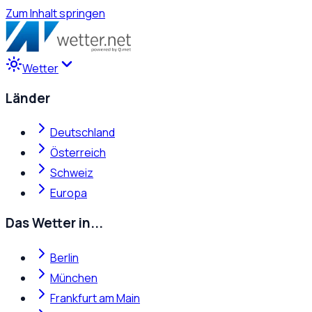
Zum Inhalt springen
Wetter
Länder
Deutschland
Österreich
Schweiz
Europa
Das Wetter in...
Berlin
München
Frankfurt am Main