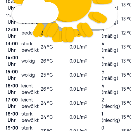
10:00
4
sonnig
22
°C
0,0
L/m²
13 °
Uhr
(mäßig)
11:00
leicht
5
23
°C
0,0
L/m²
13 °
Uhr
bewölkt
(mäßig)
12:00
3
bedeckt
24
°C
0,0
L/m²
12 °
Uhr
(mäßig)
13:00
stark
4
24
°C
0,0
L/m²
13 °
Uhr
bewölkt
(mäßig)
14:00
5
wolkig
26
°C
0,0
L/m²
13 °
Uhr
(mäßig)
15:00
5
wolkig
25
°C
0,0
L/m²
15 °
Uhr
(mäßig)
16:00
leicht
4
26
°C
0,0
L/m²
15 °
Uhr
bewölkt
(mäßig)
17:00
leicht
2
24
°C
0,0
L/m²
15 °
Uhr
bewölkt
(niedrig)
18:00
stark
1
24
°C
0,0
L/m²
15 °
Uhr
bewölkt
(niedrig)
19:00
stark
0
23
°C
0,0
L/m²
15 °