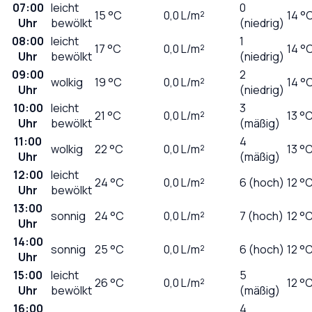
07:00
leicht
0
15
°C
0,0
L/m²
14 °
Uhr
bewölkt
(niedrig)
08:00
leicht
1
17
°C
0,0
L/m²
14 °
Uhr
bewölkt
(niedrig)
09:00
2
wolkig
19
°C
0,0
L/m²
14 °
Uhr
(niedrig)
10:00
leicht
3
21
°C
0,0
L/m²
13 °
Uhr
bewölkt
(mäßig)
11:00
4
wolkig
22
°C
0,0
L/m²
13 °
Uhr
(mäßig)
12:00
leicht
24
°C
0,0
L/m²
6 (hoch)
12 °
Uhr
bewölkt
13:00
sonnig
24
°C
0,0
L/m²
7 (hoch)
12 °
Uhr
14:00
sonnig
25
°C
0,0
L/m²
6 (hoch)
12 °
Uhr
15:00
leicht
5
26
°C
0,0
L/m²
12 °
Uhr
bewölkt
(mäßig)
16:00
4