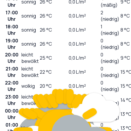
sonnig
26
°C
0,0
L/m²
9 °C
Uhr
(mäßig)
17:00
2
sonnig
26
°C
0,0
L/m²
8 °C
Uhr
(niedrig)
18:00
1
sonnig
26
°C
0,0
L/m²
8 °C
Uhr
(niedrig)
19:00
0
sonnig
26
°C
0,0
L/m²
8 °C
Uhr
(niedrig)
20:00
leicht
0
25
°C
0,0
L/m²
9 °C
Uhr
bewölkt
(niedrig)
21:00
leicht
0
22
°C
0,0
L/m²
15 °
Uhr
bewölkt
(niedrig)
22:00
0
wolkig
20
°C
0,0
L/m²
15 °
Uhr
(niedrig)
23:00
leicht
0
18
°C
0,0
L/m²
14 °
Uhr
bewölkt
(niedrig)
00:00
0
klar
17
°C
0,0
L/m²
13 °
Uhr
(niedrig)
01:00
0
klar
16
°C
0,0
L/m²
13 °