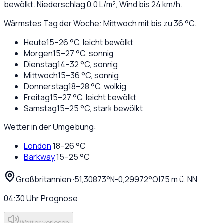
bewölkt
. Niederschlag
0,0
L/m², Wind bis
24
km/h.
Wärmstes Tag der Woche: Mittwoch mit bis zu 36 °C.
Heute
15
–
26
°C,
leicht bewölkt
Morgen
15
–
27
°C,
sonnig
Dienstag
14
–
32
°C,
sonnig
Mittwoch
15
–
36
°C,
sonnig
Donnerstag
18
–
28
°C,
wolkig
Freitag
15
–
27
°C,
leicht bewölkt
Samstag
15
–
25
°C,
stark bewölkt
Wetter in der Umgebung:
London
18
–
26
°C
Barkway
15
–
25
°C
Großbritannien
·
·
51,30873
°N
-0,29972
°O
|
75
m ü. NN
04:30
Uhr
Prognose
Wetter vorlesen