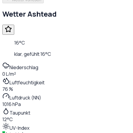
Wetter
Ashtead
16
°C
klar
, gefühlt
16
°C
Niederschlag
0 L/m²
Luftfeuchtigkeit
76 %
Luftdruck (NN)
1016 hPa
Taupunkt
12°C
UV-Index