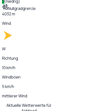
0
(
niedrig
)
Nullgradgrenze
4032 m
Wind
W
Richtung
10 km/h
Windböen
5 km/h
mittlerer Wind
Aktuelle Wetterwerte für
Ashtead