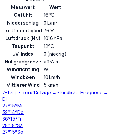
Messwert
Wert
Gefühlt
16°C
Niederschlag
0 L/m²
Luftfeuchtigkeit
76 %
Luftdruck (NN)
1016 hPa
Taupunkt
12°C
UV-Index
0 (niedrig)
Nullgradgrenze
4032 m
Windrichtung
W
Windböen
10 km/h
Mittlerer Wind
5 km/h
7-Tage-Trend
14 Tage →
Stündliche Prognose →
Di
27
°
15
°
Mi
32
°
14
°
Do
36
°
15
°
Fr
28
°
18
°
Sa
27
°
15
°
So