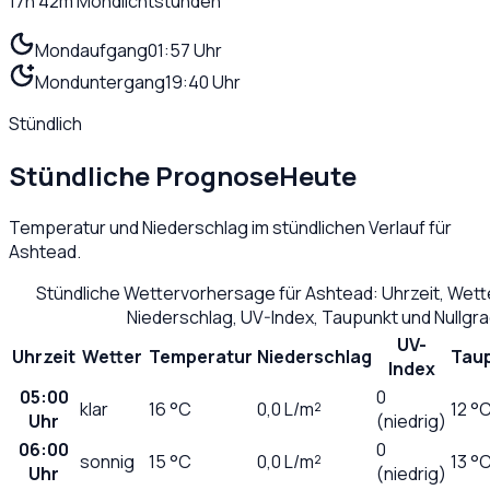
17h 42m
Mondlichtstunden
Mondaufgang
01:57 Uhr
Monduntergang
19:40 Uhr
Stündlich
Stündliche Prognose
Heute
Temperatur und Niederschlag im stündlichen Verlauf für
Ashtead
.
Stündliche Wettervorhersage für
Ashtead
: Uhrzeit, Wet
Niederschlag, UV-Index, Taupunkt und Nullgr
UV-
Uhrzeit
Wetter
Temperatur
Niederschlag
Tau
Index
05:00
0
klar
16
°C
0,0
L/m²
12 °
Uhr
(niedrig)
06:00
0
sonnig
15
°C
0,0
L/m²
13 °
Uhr
(niedrig)