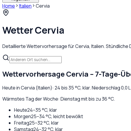
Home
Italien
Cervia
Wetter
Cervia
Detaillierte Wettervorhersage für
Cervia
,
Italien
. Stündliche
Wettervorhersage
Cervia
– 7-Tage-Üb
Heute in
Cervia
(
Italien
):
24
bis
35
°C,
klar
. Niederschlag
0,0
L
Wärmstes Tag der Woche: Dienstag mit bis zu 36 °C.
Heute
24
–
35
°C,
klar
Morgen
25
–
34
°C,
leicht bewölkt
Freitag
25
–
32
°C,
klar
Samstag
24
–
32
°C,
klar