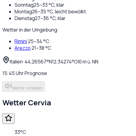
Sonntag
25
–
33
°C,
klar
Montag
26
–
35
°C,
leicht bewölkt
Dienstag
27
–
36
°C,
klar
Wetter in der Umgebung:
Rimini
25
–
34
°C
Arezzo
21
–
38
°C
Italien
·
·
44,26567
°N
12,34274
°O
|
0
m ü. NN
15:45
Uhr
Prognose
Wetter vorlesen
Wetter
Cervia
33
°C