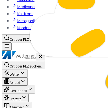
Medicane
Kaltfront
Mittagshitze
Kondensstreifen
Ort oder PLZ suchen…
Ort oder PLZ suchen…
Wetter
Aktuell
Gesundheit
Freizeit
Allgemein