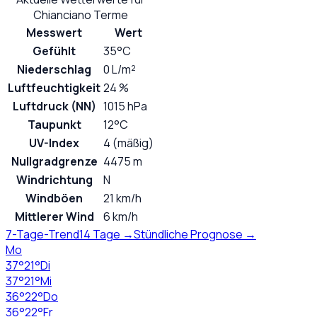
Chianciano Terme
Messwert
Wert
Gefühlt
35°C
Niederschlag
0 L/m²
Luftfeuchtigkeit
24 %
Luftdruck (NN)
1015 hPa
Taupunkt
12°C
UV-Index
4 (mäßig)
Nullgradgrenze
4475 m
Windrichtung
N
Windböen
21 km/h
Mittlerer Wind
6 km/h
7-Tage-Trend
14 Tage →
Stündliche Prognose →
Mo
37
°
21
°
Di
37
°
21
°
Mi
36
°
22
°
Do
36
°
22
°
Fr