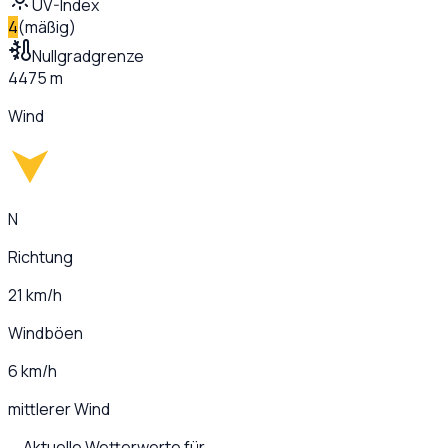
UV-Index
4
(
mäßig
)
Nullgradgrenze
4475 m
Wind
N
Richtung
21 km/h
Windböen
6 km/h
mittlerer Wind
Aktuelle Wetterwerte für