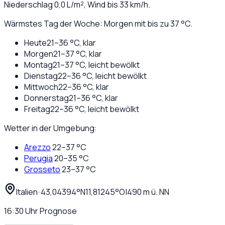
Niederschlag
0,0
L/m², Wind bis
33
km/h.
Wärmstes Tag der Woche: Morgen mit bis zu 37 °C.
Heute
21
–
36
°C,
klar
Morgen
21
–
37
°C,
klar
Montag
21
–
37
°C,
leicht bewölkt
Dienstag
22
–
36
°C,
leicht bewölkt
Mittwoch
22
–
36
°C,
klar
Donnerstag
21
–
36
°C,
klar
Freitag
22
–
36
°C,
leicht bewölkt
Wetter in der Umgebung:
Arezzo
22
–
37
°C
Perugia
20
–
35
°C
Grosseto
23
–
37
°C
Italien
·
·
43,04394
°N
11,81245
°O
|
490
m ü. NN
16:30
Uhr
Prognose