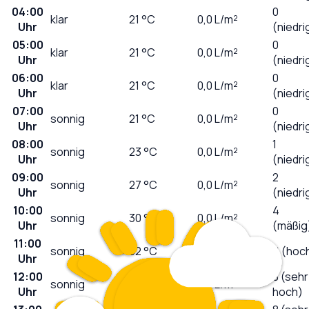
04:00
0
klar
21
°C
0,0
L/m²
Uhr
(niedri
05:00
0
klar
21
°C
0,0
L/m²
Uhr
(niedri
06:00
0
klar
21
°C
0,0
L/m²
Uhr
(niedri
07:00
0
sonnig
21
°C
0,0
L/m²
Uhr
(niedri
08:00
1
sonnig
23
°C
0,0
L/m²
Uhr
(niedri
09:00
2
sonnig
27
°C
0,0
L/m²
Uhr
(niedri
10:00
4
sonnig
30
°C
0,0
L/m²
Uhr
(mäßig
11:00
sonnig
32
°C
0,0
L/m²
6 (hoc
Uhr
12:00
8 (sehr
sonnig
34
°C
0,0
L/m²
Uhr
hoch)