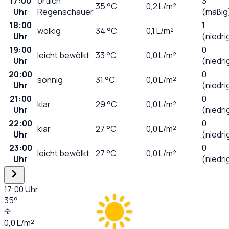
17:00
örtlich
3
35
°C
0,2
L/m²
Uhr
Regenschauer
(mäßig
18:00
1
wolkig
34
°C
0,1
L/m²
Uhr
(niedri
19:00
0
leicht bewölkt
33
°C
0,0
L/m²
Uhr
(niedri
20:00
0
sonnig
31
°C
0,0
L/m²
Uhr
(niedri
21:00
0
klar
29
°C
0,0
L/m²
Uhr
(niedri
22:00
0
klar
27
°C
0,0
L/m²
Uhr
(niedri
23:00
0
leicht bewölkt
27
°C
0,0
L/m²
Uhr
(niedri
17:00
Uhr
35
°
0,0
L/m²