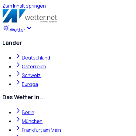
Zum Inhalt springen
Wetter
Länder
Deutschland
Österreich
Schweiz
Europa
Das Wetter in...
Berlin
München
Frankfurt am Main