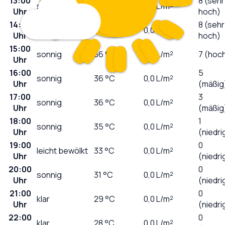
13:00
8 (sehr
sonnig
35
°C
0,0
L/m²
Uhr
hoch)
14:00
8 (sehr
sonnig
36
°C
0,0
L/m²
Uhr
hoch)
15:00
sonnig
36
°C
0,0
L/m²
7 (hoc
Uhr
16:00
5
sonnig
36
°C
0,0
L/m²
Uhr
(mäßig
17:00
3
sonnig
36
°C
0,0
L/m²
Uhr
(mäßig
18:00
1
sonnig
35
°C
0,0
L/m²
Uhr
(niedri
19:00
0
leicht bewölkt
33
°C
0,0
L/m²
Uhr
(niedri
20:00
0
sonnig
31
°C
0,0
L/m²
Uhr
(niedri
21:00
0
klar
29
°C
0,0
L/m²
Uhr
(niedri
22:00
0
klar
28
°C
0,0
L/m²