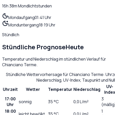
16h 38m
Mondlichtstunden
Mondaufgang
01:41 Uhr
Monduntergang
18:19 Uhr
Stündlich
Stündliche Prognose
Heute
Temperatur und Niederschlag im stündlichen Verlauf für
Chianciano Terme
.
Stündliche Wettervorhersage für
Chianciano Terme
: Uhrz
Niederschlag, UV-Index, Taupunkt und Nu
UV-
Uhrzeit
Wetter
Temperatur
Niederschlag
Inde
17:00
3
sonnig
35
°C
0,0
L/m²
Uhr
(mäßig
18:00
1
leicht bewölkt
35
°C
0,0
L/m²