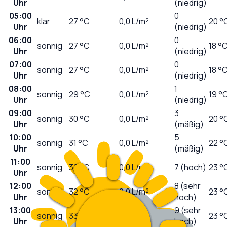
Uhr
(niedrig)
05:00
0
klar
27
°C
0,0
L/m²
20 °
Uhr
(niedrig)
06:00
0
sonnig
27
°C
0,0
L/m²
18 °
Uhr
(niedrig)
07:00
0
sonnig
27
°C
0,0
L/m²
18 °
Uhr
(niedrig)
08:00
1
sonnig
29
°C
0,0
L/m²
19 °
Uhr
(niedrig)
09:00
3
sonnig
30
°C
0,0
L/m²
20 °
Uhr
(mäßig)
10:00
5
sonnig
31
°C
0,0
L/m²
22 °
Uhr
(mäßig)
11:00
sonnig
32
°C
0,0
L/m²
7 (hoch)
23 °
Uhr
12:00
8 (sehr
sonnig
32
°C
0,0
L/m²
23 °
Uhr
hoch)
13:00
9 (sehr
sonnig
33
°C
0,0
L/m²
23 °
Uhr
hoch)