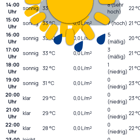
14:00
8 (sehr
sonnig
33
°C
0,0
L/m²
22 °
Uhr
hoch)
15:00
sonnig
33
°C
0,0
L/m²
7 (hoch)
21 °
Uhr
16:00
5
sonnig
33
°C
0,0
L/m²
20 °
Uhr
(mäßig)
17:00
3
sonnig
33
°C
0,0
L/m²
21 °
Uhr
(mäßig)
18:00
1
sonnig
32
°C
0,0
L/m²
21 °
Uhr
(niedrig)
19:00
0
sonnig
31
°C
0,0
L/m²
23 °
Uhr
(niedrig)
20:00
0
klar
29
°C
0,0
L/m²
23 °
Uhr
(niedrig)
21:00
0
klar
29
°C
0,0
L/m²
22 °
Uhr
(niedrig)
22:00
0
klar
28
°C
0,0
L/m²
22 °
Uhr
(niedrig)
23:00
leicht
0