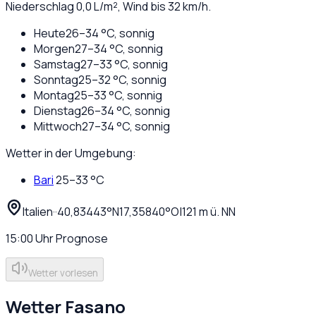
Niederschlag
0,0
L/m², Wind bis
32
km/h.
Heute
26
–
34
°C,
sonnig
Morgen
27
–
34
°C,
sonnig
Samstag
27
–
33
°C,
sonnig
Sonntag
25
–
32
°C,
sonnig
Montag
25
–
33
°C,
sonnig
Dienstag
26
–
34
°C,
sonnig
Mittwoch
27
–
34
°C,
sonnig
Wetter in der Umgebung:
Bari
25
–
33
°C
Italien
·
·
40,83443
°N
17,35840
°O
|
121
m ü. NN
15:00
Uhr
Prognose
Wetter vorlesen
Wetter
Fasano