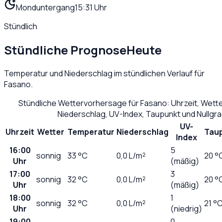
Monduntergang
15:31 Uhr
Stündlich
Stündliche Prognose
Heute
Temperatur und Niederschlag im stündlichen Verlauf für
Fasano
.
Stündliche Wettervorhersage für
Fasano
: Uhrzeit, Wett
Niederschlag, UV-Index, Taupunkt und Nullgr
UV-
Uhrzeit
Wetter
Temperatur
Niederschlag
Tau
Index
16:00
5
sonnig
33
°C
0,0
L/m²
20 °
Uhr
(mäßig)
17:00
3
sonnig
32
°C
0,0
L/m²
20 °
Uhr
(mäßig)
18:00
1
sonnig
32
°C
0,0
L/m²
21 °
Uhr
(niedrig)
19:00
0