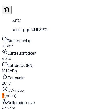
33
°C
sonnig
, gefühlt
31
°C
Niederschlag
0 L/m²
Luftfeuchtigkeit
45 %
Luftdruck (NN)
1012 hPa
Taupunkt
20°C
UV-Index
7
(
hoch
)
Nullgradgrenze
4357 m