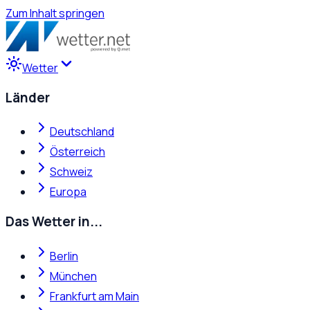
Zum Inhalt springen
Wetter
Länder
Deutschland
Österreich
Schweiz
Europa
Das Wetter in...
Berlin
München
Frankfurt am Main