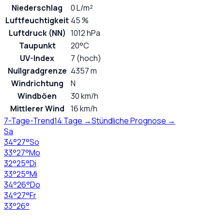
Niederschlag
0 L/m²
Luftfeuchtigkeit
45 %
Luftdruck (NN)
1012 hPa
Taupunkt
20°C
UV-Index
7 (hoch)
Nullgradgrenze
4357 m
Windrichtung
N
Windböen
30 km/h
Mittlerer Wind
16 km/h
7-Tage-Trend
14 Tage →
Stündliche Prognose →
Sa
34
°
27
°
So
33
°
27
°
Mo
32
°
25
°
Di
33
°
25
°
Mi
34
°
26
°
Do
34
°
27
°
Fr
33
°
26
°