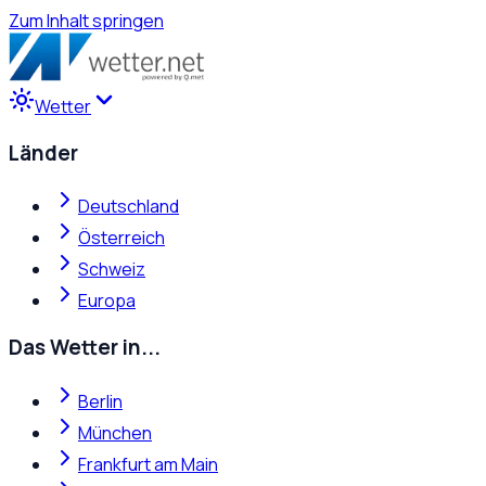
Zum Inhalt springen
Wetter
Länder
Deutschland
Österreich
Schweiz
Europa
Das Wetter in...
Berlin
München
Frankfurt am Main