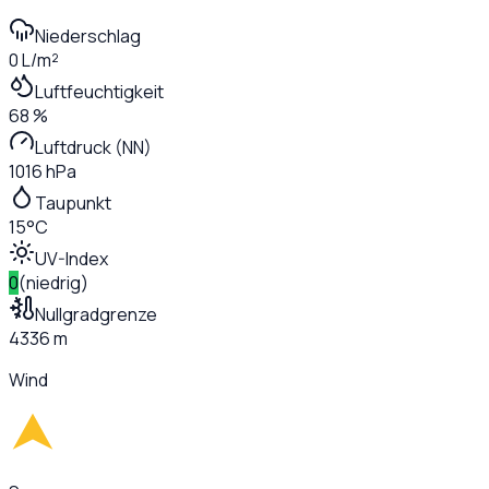
Niederschlag
0 L/m²
Luftfeuchtigkeit
68 %
Luftdruck (NN)
1016 hPa
Taupunkt
15°C
UV-Index
0
(
niedrig
)
Nullgradgrenze
4336 m
Wind