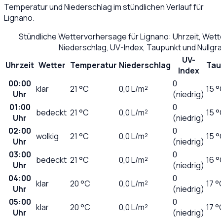
Temperatur und Niederschlag im stündlichen Verlauf für
Lignano
.
Stündliche Wettervorhersage für
Lignano
: Uhrzeit, Wet
Niederschlag, UV-Index, Taupunkt und Nullg
UV-
Uhrzeit
Wetter
Temperatur
Niederschlag
Tau
Index
00:00
0
klar
21
°C
0,0
L/m²
15 
Uhr
(niedrig)
01:00
0
bedeckt
21
°C
0,0
L/m²
15 
Uhr
(niedrig)
02:00
0
wolkig
21
°C
0,0
L/m²
15 
Uhr
(niedrig)
03:00
0
bedeckt
21
°C
0,0
L/m²
16 
Uhr
(niedrig)
04:00
0
klar
20
°C
0,0
L/m²
17 
Uhr
(niedrig)
05:00
0
klar
20
°C
0,0
L/m²
17 
Uhr
(niedrig)