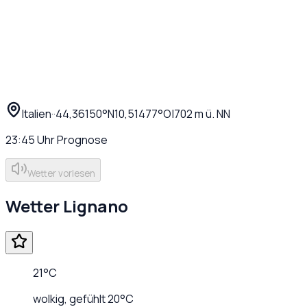
Italien
·
·
44,36150
°N
10,51477
°O
|
702
m ü. NN
23:45
Uhr
Prognose
Wetter vorlesen
Wetter
Lignano
21
°C
wolkig
, gefühlt
20
°C