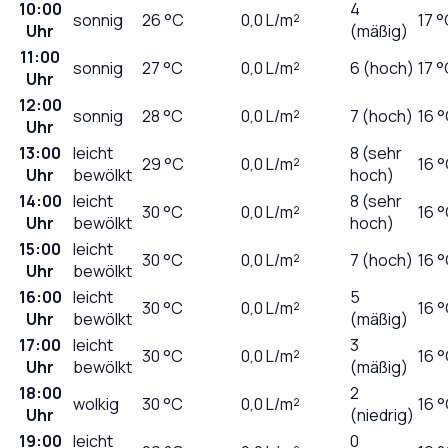
10:00
4
sonnig
26
°C
0,0
L/m²
17 
Uhr
(mäßig)
11:00
sonnig
27
°C
0,0
L/m²
6 (hoch)
17 
Uhr
12:00
sonnig
28
°C
0,0
L/m²
7 (hoch)
16 
Uhr
13:00
leicht
8 (sehr
29
°C
0,0
L/m²
16 
Uhr
bewölkt
hoch)
14:00
leicht
8 (sehr
30
°C
0,0
L/m²
16 
Uhr
bewölkt
hoch)
15:00
leicht
30
°C
0,0
L/m²
7 (hoch)
16 
Uhr
bewölkt
16:00
leicht
5
30
°C
0,0
L/m²
16 
Uhr
bewölkt
(mäßig)
17:00
leicht
3
30
°C
0,0
L/m²
16 
Uhr
bewölkt
(mäßig)
18:00
2
wolkig
30
°C
0,0
L/m²
16 
Uhr
(niedrig)
19:00
leicht
0