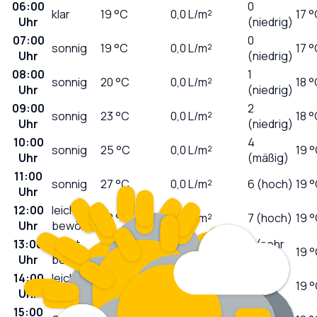
06:00
0
klar
19
°C
0,0
L/m²
17 
Uhr
(niedrig)
07:00
0
sonnig
19
°C
0,0
L/m²
17 
Uhr
(niedrig)
08:00
1
sonnig
20
°C
0,0
L/m²
18 
Uhr
(niedrig)
09:00
2
sonnig
23
°C
0,0
L/m²
18 
Uhr
(niedrig)
10:00
4
sonnig
25
°C
0,0
L/m²
19 
Uhr
(mäßig)
11:00
sonnig
27
°C
0,0
L/m²
6 (hoch)
19 
Uhr
12:00
leicht
28
°C
0,0
L/m²
7 (hoch)
19 
Uhr
bewölkt
13:00
leicht
8 (sehr
28
°C
0,0
L/m²
19 
Uhr
bewölkt
hoch)
14:00
leicht
8 (sehr
29
°C
0,0
L/m²
19 
Uhr
bewölkt
hoch)
15:00
5