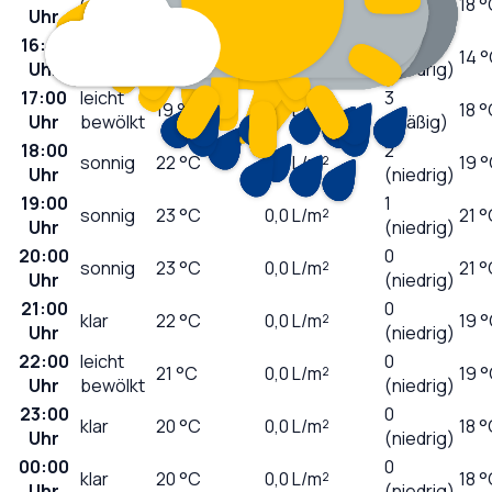
Gewitter
25
°C
9,0
L/m²
18 
Uhr
(mäßig)
16:00
2
Gewitter
15
°C
15,8
L/m²
14 
Uhr
(niedrig)
17:00
leicht
3
19
°C
0,0
L/m²
18 
Uhr
bewölkt
(mäßig)
18:00
2
sonnig
22
°C
0,0
L/m²
19 
Uhr
(niedrig)
19:00
1
sonnig
23
°C
0,0
L/m²
21 
Uhr
(niedrig)
20:00
0
sonnig
23
°C
0,0
L/m²
21 
Uhr
(niedrig)
21:00
0
klar
22
°C
0,0
L/m²
19 
Uhr
(niedrig)
22:00
leicht
0
21
°C
0,0
L/m²
19 
Uhr
bewölkt
(niedrig)
23:00
0
klar
20
°C
0,0
L/m²
18 
Uhr
(niedrig)
00:00
0
klar
20
°C
0,0
L/m²
18 
Uhr
(niedrig)