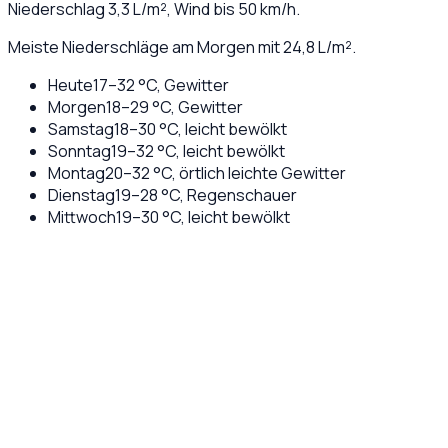
Niederschlag
3,3
L/m², Wind bis
50
km/h.
Meiste Niederschläge am Morgen mit 24,8 L/m².
Heute
17
–
32
°C,
Gewitter
Morgen
18
–
29
°C,
Gewitter
Samstag
18
–
30
°C,
leicht bewölkt
Sonntag
19
–
32
°C,
leicht bewölkt
Montag
20
–
32
°C,
örtlich leichte Gewitter
Dienstag
19
–
28
°C,
Regenschauer
Mittwoch
19
–
30
°C,
leicht bewölkt