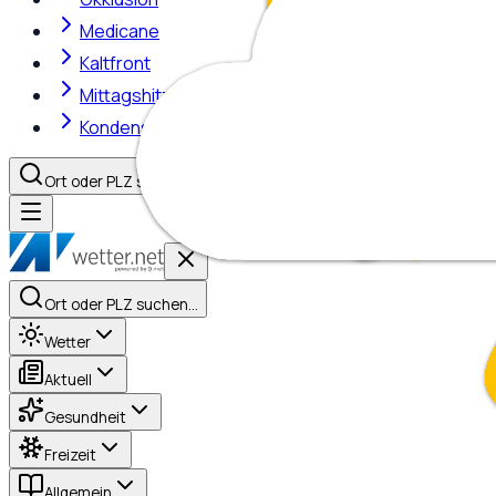
Medicane
Kaltfront
Mittagshitze
Kondensstreifen
Ort oder PLZ suchen…
Ort oder PLZ suchen…
Wetter
Aktuell
Gesundheit
Freizeit
Allgemein