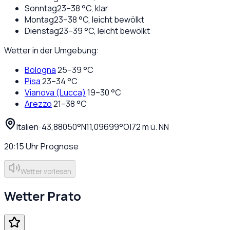
Sonntag
23
–
38
°C,
klar
Montag
23
–
38
°C,
leicht bewölkt
Dienstag
23
–
39
°C,
leicht bewölkt
Wetter in der Umgebung:
Bologna
25
–
39
°C
Pisa
23
–
34
°C
Vianova (Lucca)
19
–
30
°C
Arezzo
21
–
38
°C
Italien
·
·
43,88050
°N
11,09699
°O
|
72
m ü. NN
20:15
Uhr
Prognose
Wetter vorlesen
Wetter
Prato