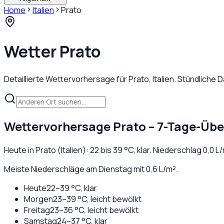
Home
Italien
Prato
Wetter
Prato
Detaillierte Wettervorhersage für
Prato
,
Italien
. Stündliche 
Wettervorhersage
Prato
– 7-Tage-Übe
Heute in
Prato
(
Italien
):
22
bis
39
°C,
klar
. Niederschlag
0,0
L/
Meiste Niederschläge am Dienstag mit 0,6 L/m².
Heute
22
–
39
°C,
klar
Morgen
23
–
39
°C,
leicht bewölkt
Freitag
23
–
36
°C,
leicht bewölkt
Samstag
24
–
37
°C,
klar