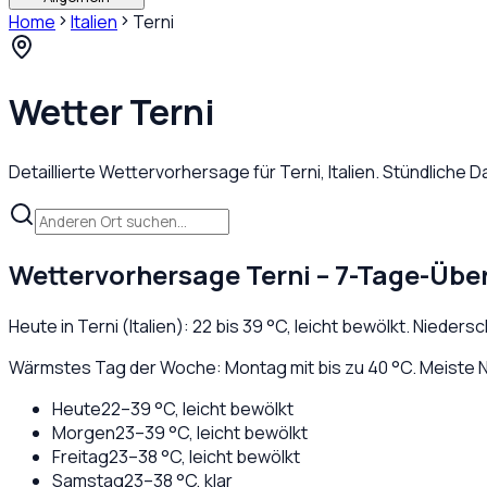
Home
Italien
Terni
Wetter
Terni
Detaillierte Wettervorhersage für
Terni
,
Italien
. Stündliche 
Wettervorhersage
Terni
– 7-Tage-Über
Heute in
Terni
(
Italien
):
22
bis
39
°C,
leicht bewölkt
. Nieders
Wärmstes Tag der Woche: Montag mit bis zu 40 °C. Meiste N
Heute
22
–
39
°C,
leicht bewölkt
Morgen
23
–
39
°C,
leicht bewölkt
Freitag
23
–
38
°C,
leicht bewölkt
Samstag
23
–
38
°C,
klar