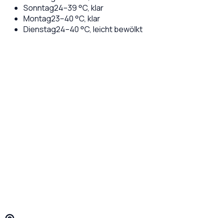
Sonntag
24
–
39
°C,
klar
Montag
23
–
40
°C,
klar
Dienstag
24
–
40
°C,
leicht bewölkt