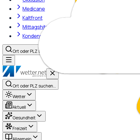
Medicane
Kaltfront
Mittagshitze
Kondensstreifen
Ort oder PLZ suchen…
Ort oder PLZ suchen…
Wetter
Aktuell
Gesundheit
Freizeit
Allgemein