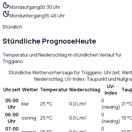
Mondaufgang
00:30 Uhr
Monduntergang
16:46 Uhr
Stündlich
Stündliche Prognose
Heute
Temperatur und Niederschlag im stündlichen Verlauf für
Triggiano
.
Stündliche Wettervorhersage für
Triggiano
: Uhrzeit, We
Niederschlag, UV-Index, Taupunkt und Nullgr
UV-
Uhrzeit
Wetter
Temperatur
Niederschlag
Tau
Index
05:00
0
klar
25
°C
0,0
L/m²
21 °
Uhr
(niedrig)
06:00
0
sonnig
25
°C
0,0
L/m²
19 °
Uhr
(niedrig)
07:00
0
sonnig
25
°C
0,0
L/m²
19 °