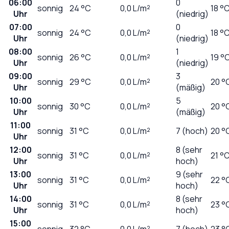
06:00
0
sonnig
24
°C
0,0
L/m²
18 °
Uhr
(niedrig)
07:00
0
sonnig
24
°C
0,0
L/m²
18 °
Uhr
(niedrig)
08:00
1
sonnig
26
°C
0,0
L/m²
19 °
Uhr
(niedrig)
09:00
3
sonnig
29
°C
0,0
L/m²
20 °
Uhr
(mäßig)
10:00
5
sonnig
30
°C
0,0
L/m²
20 °
Uhr
(mäßig)
11:00
sonnig
31
°C
0,0
L/m²
7 (hoch)
20 °
Uhr
12:00
8 (sehr
sonnig
31
°C
0,0
L/m²
21 °
Uhr
hoch)
13:00
9 (sehr
sonnig
31
°C
0,0
L/m²
22 °
Uhr
hoch)
14:00
8 (sehr
sonnig
31
°C
0,0
L/m²
23 °
Uhr
hoch)
15:00
sonnig
32
°C
0,0
L/m²
7 (hoch)
23 °