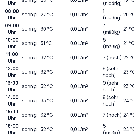
Uhr
(niedrig)
08:00
1
sonnig
27
°C
0,0
L/m²
20 °
Uhr
(niedrig)
09:00
3
sonnig
30
°C
0,0
L/m²
21 °
Uhr
(mäßig)
10:00
5
sonnig
31
°C
0,0
L/m²
21 °
Uhr
(mäßig)
11:00
sonnig
32
°C
0,0
L/m²
7 (hoch)
22 °
Uhr
12:00
8 (sehr
sonnig
32
°C
0,0
L/m²
23 °
Uhr
hoch)
13:00
9 (sehr
sonnig
32
°C
0,0
L/m²
23 °
Uhr
hoch)
14:00
8 (sehr
sonnig
33
°C
0,0
L/m²
24 °
Uhr
hoch)
15:00
sonnig
32
°C
0,0
L/m²
7 (hoch)
24 °
Uhr
16:00
5
sonnig
32
°C
0,0
L/m²
24 °
Uhr
(mäßig)