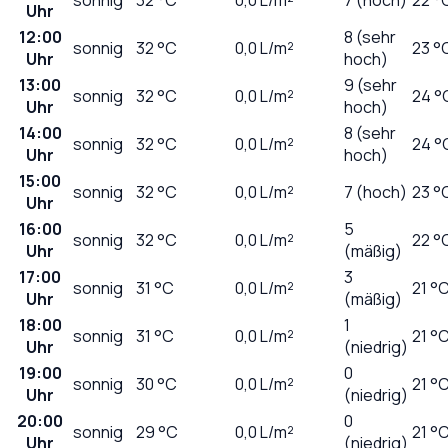
Uhr
12:00
8 (sehr
sonnig
32
°C
0,0
L/m²
23 °
Uhr
hoch)
13:00
9 (sehr
sonnig
32
°C
0,0
L/m²
24 °
Uhr
hoch)
14:00
8 (sehr
sonnig
32
°C
0,0
L/m²
24 °
Uhr
hoch)
15:00
sonnig
32
°C
0,0
L/m²
7 (hoch)
23 °
Uhr
16:00
5
sonnig
32
°C
0,0
L/m²
22 °
Uhr
(mäßig)
17:00
3
sonnig
31
°C
0,0
L/m²
21 °
Uhr
(mäßig)
18:00
1
sonnig
31
°C
0,0
L/m²
21 °
Uhr
(niedrig)
19:00
0
sonnig
30
°C
0,0
L/m²
21 °
Uhr
(niedrig)
20:00
0
sonnig
29
°C
0,0
L/m²
21 °
Uhr
(niedrig)