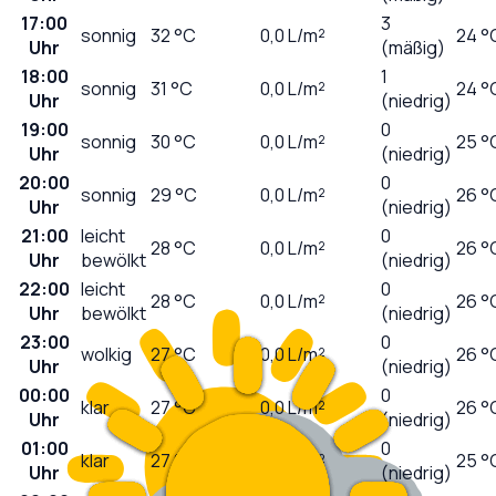
17:00
3
sonnig
32
°C
0,0
L/m²
24 °
Uhr
(mäßig)
18:00
1
sonnig
31
°C
0,0
L/m²
24 °
Uhr
(niedrig)
19:00
0
sonnig
30
°C
0,0
L/m²
25 °
Uhr
(niedrig)
20:00
0
sonnig
29
°C
0,0
L/m²
26 °
Uhr
(niedrig)
21:00
leicht
0
28
°C
0,0
L/m²
26 °
Uhr
bewölkt
(niedrig)
22:00
leicht
0
28
°C
0,0
L/m²
26 °
Uhr
bewölkt
(niedrig)
23:00
0
wolkig
27
°C
0,0
L/m²
26 °
Uhr
(niedrig)
00:00
0
klar
27
°C
0,0
L/m²
26 °
Uhr
(niedrig)
01:00
0
klar
27
°C
0,0
L/m²
25 °
Uhr
(niedrig)