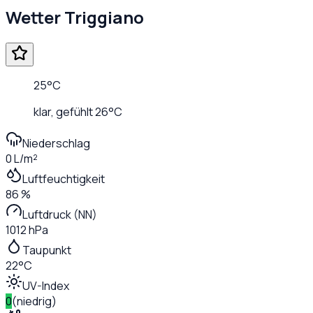
Wetter
Triggiano
25
°C
klar
, gefühlt
26
°C
Niederschlag
0 L/m²
Luftfeuchtigkeit
86 %
Luftdruck (NN)
1012 hPa
Taupunkt
22°C
UV-Index
0
(
niedrig
)