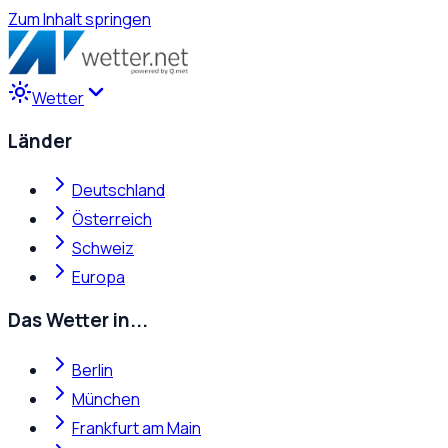
Zum Inhalt springen
Wetter
Länder
Deutschland
Österreich
Schweiz
Europa
Das Wetter in...
Berlin
München
Frankfurt am Main