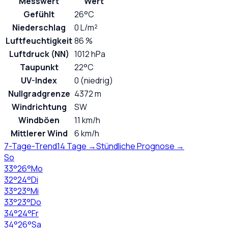
Messwert
Wert
Gefühlt
26°C
Niederschlag
0 L/m²
Luftfeuchtigkeit
86 %
Luftdruck (NN)
1012 hPa
Taupunkt
22°C
UV-Index
0 (niedrig)
Nullgradgrenze
4372 m
Windrichtung
SW
Windböen
11 km/h
Mittlerer Wind
6 km/h
7-Tage-Trend
14 Tage →
Stündliche Prognose →
So
33
°
26
°
Mo
32
°
24
°
Di
33
°
23
°
Mi
33
°
23
°
Do
34
°
24
°
Fr
34
°
26
°
Sa