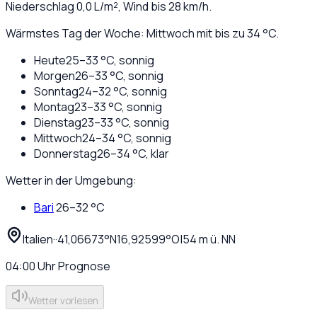
Niederschlag
0,0
L/m², Wind bis
28
km/h.
Wärmstes Tag der Woche: Mittwoch mit bis zu 34 °C.
Heute
25
–
33
°C,
sonnig
Morgen
26
–
33
°C,
sonnig
Sonntag
24
–
32
°C,
sonnig
Montag
23
–
33
°C,
sonnig
Dienstag
23
–
33
°C,
sonnig
Mittwoch
24
–
34
°C,
sonnig
Donnerstag
26
–
34
°C,
klar
Wetter in der Umgebung:
Bari
26
–
32
°C
Italien
·
·
41,06673
°N
16,92599
°O
|
54
m ü. NN
04:00
Uhr
Prognose
Wetter vorlesen