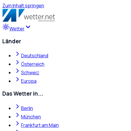
Zum Inhalt springen
Wetter
Länder
Deutschland
Österreich
Schweiz
Europa
Das Wetter in...
Berlin
München
Frankfurt am Main