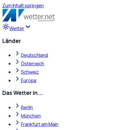
Zum Inhalt springen
Wetter
Länder
Deutschland
Österreich
Schweiz
Europa
Das Wetter in...
Berlin
München
Frankfurt am Main