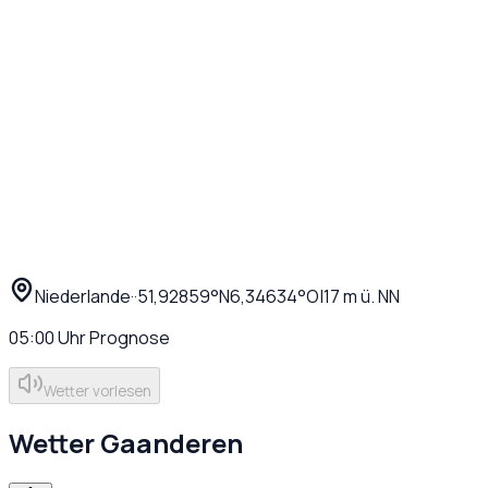
Niederlande
·
·
51,92859
°N
6,34634
°O
|
17
m ü. NN
05:00
Uhr
Prognose
Wetter vorlesen
Wetter
Gaanderen