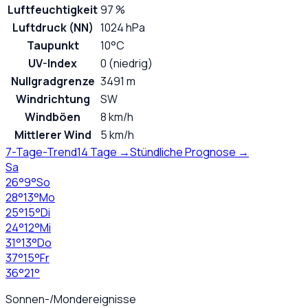
Luftfeuchtigkeit
97 %
Luftdruck (NN)
1024 hPa
Taupunkt
10°C
UV-Index
0 (niedrig)
Nullgradgrenze
3491 m
Windrichtung
SW
Windböen
8 km/h
Mittlerer Wind
5 km/h
7-Tage-Trend
14 Tage →
Stündliche Prognose →
Sa
26
°
9
°
So
28
°
13
°
Mo
25
°
15
°
Di
24
°
12
°
Mi
31
°
13
°
Do
37
°
15
°
Fr
36
°
21
°
Sonnen-/Mondereignisse