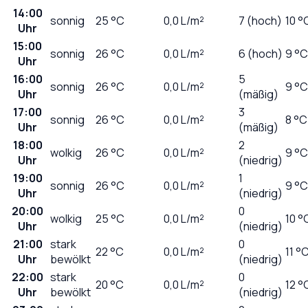
14:00
sonnig
25
°C
0,0
L/m²
7 (hoch)
10 °
Uhr
15:00
sonnig
26
°C
0,0
L/m²
6 (hoch)
9 °C
Uhr
16:00
5
sonnig
26
°C
0,0
L/m²
9 °C
Uhr
(mäßig)
17:00
3
sonnig
26
°C
0,0
L/m²
8 °C
Uhr
(mäßig)
18:00
2
wolkig
26
°C
0,0
L/m²
9 °C
Uhr
(niedrig)
19:00
1
sonnig
26
°C
0,0
L/m²
9 °C
Uhr
(niedrig)
20:00
0
wolkig
25
°C
0,0
L/m²
10 °
Uhr
(niedrig)
21:00
stark
0
22
°C
0,0
L/m²
11 °
Uhr
bewölkt
(niedrig)
22:00
stark
0
20
°C
0,0
L/m²
12 °
Uhr
bewölkt
(niedrig)