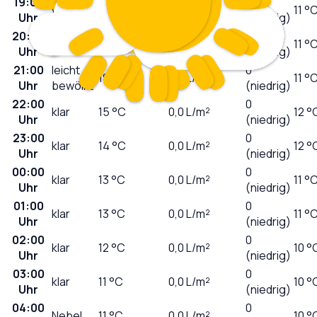
19:00
1
wolkig
22
°C
0,0
L/m²
11 °
Uhr
(niedrig)
20:00
0
sonnig
21
°C
0,0
L/m²
11 °
Uhr
(niedrig)
21:00
leicht
0
18
°C
0,0
L/m²
11 °
Uhr
bewölkt
(niedrig)
22:00
0
klar
15
°C
0,0
L/m²
12 °
Uhr
(niedrig)
23:00
0
klar
14
°C
0,0
L/m²
12 °
Uhr
(niedrig)
00:00
0
klar
13
°C
0,0
L/m²
11 °
Uhr
(niedrig)
01:00
0
klar
13
°C
0,0
L/m²
11 °
Uhr
(niedrig)
02:00
0
klar
12
°C
0,0
L/m²
10 °
Uhr
(niedrig)
03:00
0
klar
11
°C
0,0
L/m²
10 °
Uhr
(niedrig)
04:00
0
Nebel
11
°C
0,0
L/m²
10 °