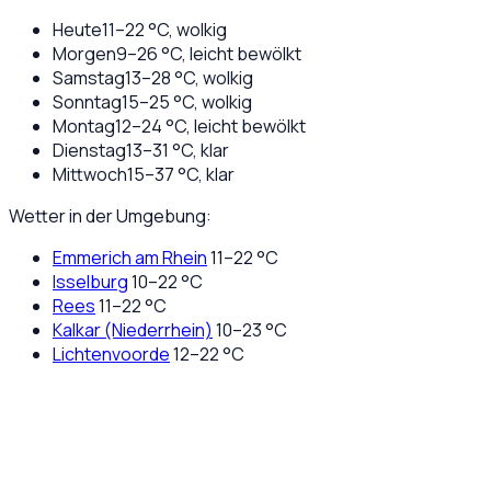
Heute
11
–
22
°C,
wolkig
Morgen
9
–
26
°C,
leicht bewölkt
Samstag
13
–
28
°C,
wolkig
Sonntag
15
–
25
°C,
wolkig
Montag
12
–
24
°C,
leicht bewölkt
Dienstag
13
–
31
°C,
klar
Mittwoch
15
–
37
°C,
klar
Wetter in der Umgebung:
Emmerich am Rhein
11
–
22
°C
Isselburg
10
–
22
°C
Rees
11
–
22
°C
Kalkar (Niederrhein)
10
–
23
°C
Lichtenvoorde
12
–
22
°C