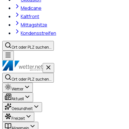
Medicane
Kaltfront
Mittagshitze
Kondensstreifen
Ort oder PLZ suchen…
Ort oder PLZ suchen…
Wetter
Aktuell
Gesundheit
Freizeit
Allgemein