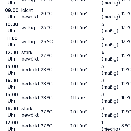
Uhr
(niedrig)
09:00
leicht
1
20
°C
0,0
L/m²
12 °
Uhr
bewölkt
(niedrig)
10:00
3
wolkig
23
°C
0,0
L/m²
13 °
Uhr
(mäßig)
11:00
3
wolkig
25
°C
0,0
L/m²
13 °
Uhr
(mäßig)
12:00
stark
4
27
°C
0,0
L/m²
12 °
Uhr
bewölkt
(mäßig)
13:00
3
bedeckt
28
°C
0,0
L/m²
11 °
Uhr
(mäßig)
14:00
3
bedeckt
28
°C
0,0
L/m²
11 °
Uhr
(mäßig)
15:00
3
bedeckt
28
°C
0,1
L/m²
10 °
Uhr
(mäßig)
16:00
stark
3
27
°C
0,0
L/m²
11 °
Uhr
bewölkt
(mäßig)
17:00
1
bedeckt
27
°C
0,0
L/m²
8 °C
Uhr
(niedrig)