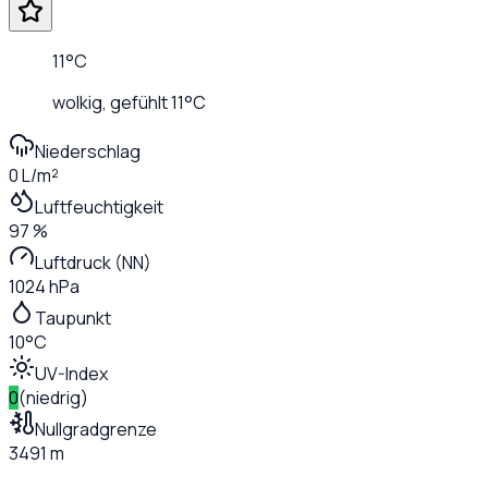
11
°C
wolkig
, gefühlt
11
°C
Niederschlag
0 L/m²
Luftfeuchtigkeit
97 %
Luftdruck (NN)
1024 hPa
Taupunkt
10°C
UV-Index
0
(
niedrig
)
Nullgradgrenze
3491 m