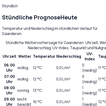
Stündlich
Stündliche Prognose
Heute
Temperatur und Niederschlag im stündlichen Verlauf für
Gaanderen
.
Stündliche Wettervorhersage für
Gaanderen
: Uhrzeit, W
Niederschlag, UV-Index, Taupunkt und Nullg
UV-
Uhrzeit
Wetter
Temperatur
Niederschlag
Tau
Index
06:00
0
wolkig
12
°C
0,0
L/m²
11 °
Uhr
(niedrig)
07:00
0
wolkig
12
°C
0,0
L/m²
11 °
Uhr
(niedrig)
08:00
1
sonnig
13
°C
0,0
L/m²
11 °
Uhr
(niedrig)
09:00
leicht
1
16
°C
0,0
L/m²
12 °
Uhr
bewölkt
(niedrig)