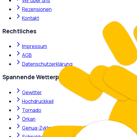
Wir über uns
Rezensionen
Kontakt
Rechtliches
Impressum
AGB
Datenschutzerklärung
Spannende Wetterphänomene
Gewitter
Hochdruckkeil
Tornado
Orkan
Genua-Zyklone
Schirokko