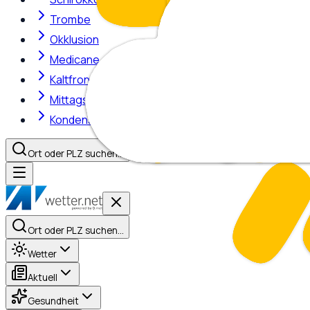
Trombe
Okklusion
Medicane
Kaltfront
Mittagshitze
Kondensstreifen
Ort oder PLZ suchen…
Ort oder PLZ suchen…
Wetter
Aktuell
Gesundheit