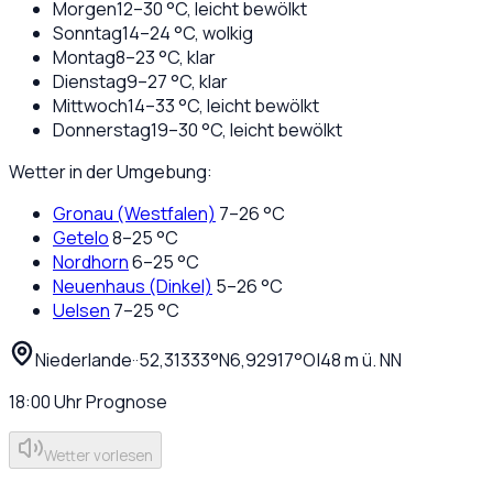
Morgen
12
–
30
°C,
leicht bewölkt
Sonntag
14
–
24
°C,
wolkig
Montag
8
–
23
°C,
klar
Dienstag
9
–
27
°C,
klar
Mittwoch
14
–
33
°C,
leicht bewölkt
Donnerstag
19
–
30
°C,
leicht bewölkt
Wetter in der Umgebung:
Gronau (Westfalen)
7
–
26
°C
Getelo
8
–
25
°C
Nordhorn
6
–
25
°C
Neuenhaus (Dinkel)
5
–
26
°C
Uelsen
7
–
25
°C
Niederlande
·
·
52,31333
°N
6,92917
°O
|
48
m ü. NN
18:00
Uhr
Prognose
Wetter vorlesen