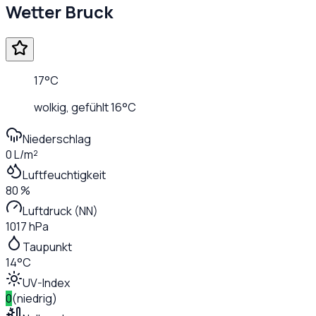
Wetter
Bruck
17
°C
wolkig
, gefühlt
16
°C
Niederschlag
0 L/m²
Luftfeuchtigkeit
80 %
Luftdruck (NN)
1017 hPa
Taupunkt
14°C
UV-Index
0
(
niedrig
)