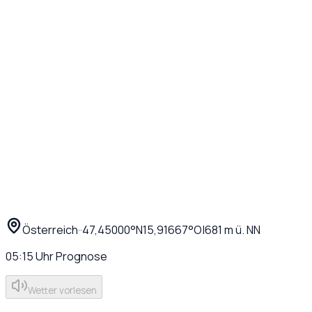
Österreich
·
·
47,45000
°N
15,91667
°O
|
681
m ü. NN
05:15
Uhr
Prognose
Wetter vorlesen