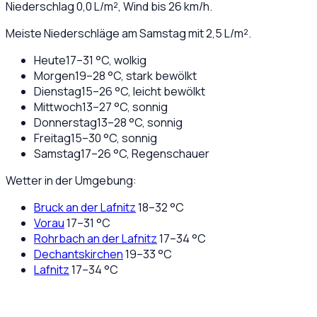
Niederschlag
0,0
L/m², Wind bis
26
km/h.
Meiste Niederschläge am Samstag mit 2,5 L/m².
Heute
17
–
31
°C,
wolkig
Morgen
19
–
28
°C,
stark bewölkt
Dienstag
15
–
26
°C,
leicht bewölkt
Mittwoch
13
–
27
°C,
sonnig
Donnerstag
13
–
28
°C,
sonnig
Freitag
15
–
30
°C,
sonnig
Samstag
17
–
26
°C,
Regenschauer
Wetter in der Umgebung:
Bruck an der Lafnitz
18
–
32
°C
Vorau
17
–
31
°C
Rohrbach an der Lafnitz
17
–
34
°C
Dechantskirchen
19
–
33
°C
Lafnitz
17
–
34
°C