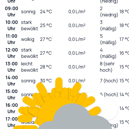
Uhr
(niedrig)
09:00
2
sonnig
24
°C
0,0
L/m²
18 °
Uhr
(niedrig)
10:00
stark
3
25
°C
0,0
L/m²
18 °
Uhr
bewölkt
(mäßig)
11:00
5
wolkig
27
°C
0,0
L/m²
17 °
Uhr
(mäßig)
12:00
stark
4
27
°C
0,0
L/m²
16 °
Uhr
bewölkt
(mäßig)
13:00
leicht
8 (sehr
28
°C
0,0
L/m²
15 °
Uhr
bewölkt
hoch)
14:00
sonnig
30
°C
0,0
L/m²
7 (hoch)
15 °
Uhr
15:00
sonnig
31
°C
0,0
L/m²
6 (hoch)
14 °
Uhr
16:00
4
wolkig
31
°C
0,0
L/m²
14 °
Uhr
(mäßig)
17:00
2
wolkig
31
°C
0,0
L/m²
15 °
Uhr
(niedrig)