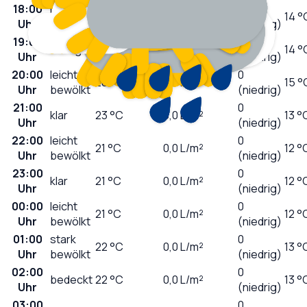
18:00
leicht
1
31
°C
0,0
L/m²
14 °
Uhr
bewölkt
(niedrig)
19:00
0
wolkig
30
°C
0,0
L/m²
14 °
Uhr
(niedrig)
20:00
leicht
0
28
°C
0,0
L/m²
15 °
Uhr
bewölkt
(niedrig)
21:00
0
klar
23
°C
0,0
L/m²
13 °
Uhr
(niedrig)
22:00
leicht
0
21
°C
0,0
L/m²
12 °
Uhr
bewölkt
(niedrig)
23:00
0
klar
21
°C
0,0
L/m²
12 °
Uhr
(niedrig)
00:00
leicht
0
21
°C
0,0
L/m²
12 °
Uhr
bewölkt
(niedrig)
01:00
stark
0
22
°C
0,0
L/m²
13 °
Uhr
bewölkt
(niedrig)
02:00
0
bedeckt
22
°C
0,0
L/m²
13 °
Uhr
(niedrig)
03:00
0