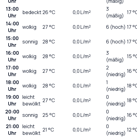
Uhr
(mäßig)
13:00
3
bedeckt
26
°C
0,0
L/m²
17 °
Uhr
(mäßig)
14:00
wolkig
27
°C
0,0
L/m²
6 (hoch)
17 °
Uhr
15:00
sonnig
28
°C
0,0
L/m²
6 (hoch)
17 °
Uhr
16:00
3
wolkig
28
°C
0,0
L/m²
15 °
Uhr
(mäßig)
17:00
2
wolkig
27
°C
0,0
L/m²
16 °
Uhr
(niedrig)
18:00
1
wolkig
28
°C
0,0
L/m²
18 °
Uhr
(niedrig)
19:00
leicht
0
27
°C
0,0
L/m²
18 °
Uhr
bewölkt
(niedrig)
20:00
0
sonnig
25
°C
0,0
L/m²
16 °
Uhr
(niedrig)
21:00
leicht
0
21
°C
0,0
L/m²
12 °
Uhr
bewölkt
(niedrig)