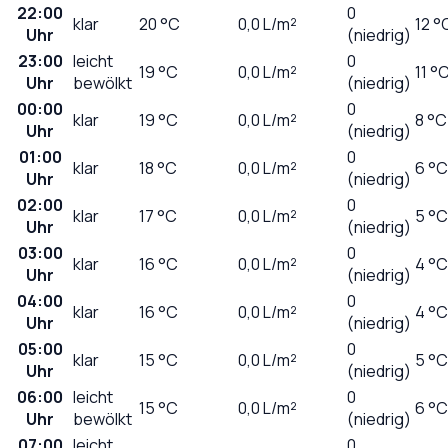
22:00
0
klar
20
°C
0,0
L/m²
12 °
Uhr
(niedrig)
23:00
leicht
0
19
°C
0,0
L/m²
11 °
Uhr
bewölkt
(niedrig)
00:00
0
klar
19
°C
0,0
L/m²
8 °C
Uhr
(niedrig)
01:00
0
klar
18
°C
0,0
L/m²
6 °C
Uhr
(niedrig)
02:00
0
klar
17
°C
0,0
L/m²
5 °C
Uhr
(niedrig)
03:00
0
klar
16
°C
0,0
L/m²
4 °C
Uhr
(niedrig)
04:00
0
klar
16
°C
0,0
L/m²
4 °C
Uhr
(niedrig)
05:00
0
klar
15
°C
0,0
L/m²
5 °C
Uhr
(niedrig)
06:00
leicht
0
15
°C
0,0
L/m²
6 °C
Uhr
bewölkt
(niedrig)
07:00
leicht
0