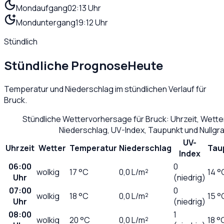
Mondaufgang
02:13 Uhr
Monduntergang
19:12 Uhr
Stündlich
Stündliche Prognose
Heute
Temperatur und Niederschlag im stündlichen Verlauf für
Bruck
.
Stündliche Wettervorhersage für
Bruck
: Uhrzeit, Wett
Niederschlag, UV-Index, Taupunkt und Nullg
UV-
Uhrzeit
Wetter
Temperatur
Niederschlag
Tau
Index
06:00
0
wolkig
17
°C
0,0
L/m²
14 °
Uhr
(niedrig)
07:00
0
wolkig
18
°C
0,0
L/m²
15 °
Uhr
(niedrig)
08:00
1
wolkig
20
°C
0,0
L/m²
18 °