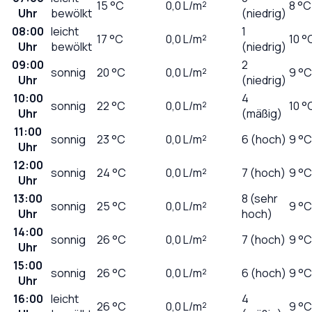
15
°C
0,0
L/m²
8 °C
Uhr
bewölkt
(niedrig)
08:00
leicht
1
17
°C
0,0
L/m²
10 °
Uhr
bewölkt
(niedrig)
09:00
2
sonnig
20
°C
0,0
L/m²
9 °C
Uhr
(niedrig)
10:00
4
sonnig
22
°C
0,0
L/m²
10 °
Uhr
(mäßig)
11:00
sonnig
23
°C
0,0
L/m²
6 (hoch)
9 °C
Uhr
12:00
sonnig
24
°C
0,0
L/m²
7 (hoch)
9 °C
Uhr
13:00
8 (sehr
sonnig
25
°C
0,0
L/m²
9 °C
Uhr
hoch)
14:00
sonnig
26
°C
0,0
L/m²
7 (hoch)
9 °C
Uhr
15:00
sonnig
26
°C
0,0
L/m²
6 (hoch)
9 °C
Uhr
16:00
leicht
4
26
°C
0,0
L/m²
9 °C