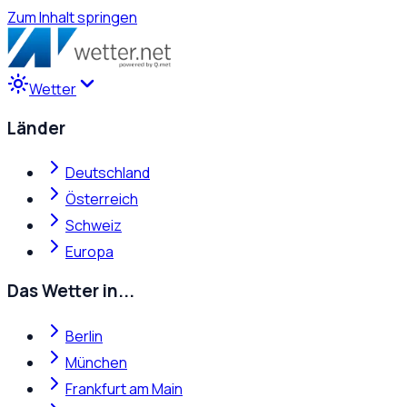
Zum Inhalt springen
Wetter
Länder
Deutschland
Österreich
Schweiz
Europa
Das Wetter in...
Berlin
München
Frankfurt am Main