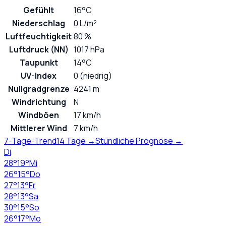
Gefühlt
16°C
Niederschlag
0 L/m²
Luftfeuchtigkeit
80 %
Luftdruck (NN)
1017 hPa
Taupunkt
14°C
UV-Index
0 (niedrig)
Nullgradgrenze
4241 m
Windrichtung
N
Windböen
17 km/h
Mittlerer Wind
7 km/h
7-Tage-Trend
14 Tage →
Stündliche Prognose →
Di
28
°
19
°
Mi
26
°
15
°
Do
27
°
13
°
Fr
28
°
13
°
Sa
30
°
15
°
So
26
°
17
°
Mo