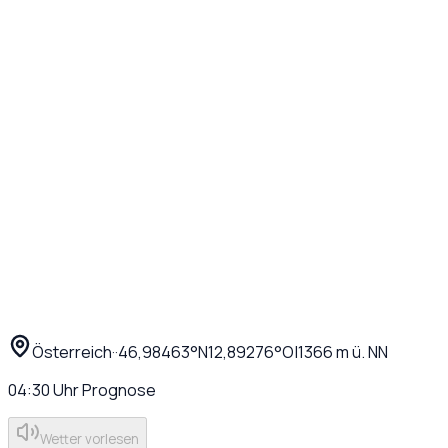
Österreich
·
·
46,98463
°N
12,89276
°O
|
1366
m ü. NN
04:30
Uhr
Prognose
Wetter vorlesen