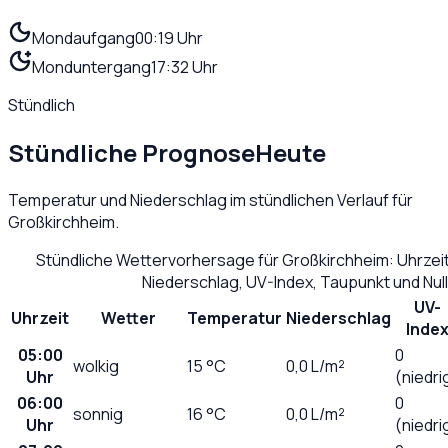
Mondaufgang
00:19 Uhr
Monduntergang
17:32 Uhr
Stündlich
Stündliche Prognose
Heute
Temperatur und Niederschlag im stündlichen Verlauf für
Großkirchheim
.
Stündliche Wettervorhersage für
Großkirchheim
: Uhrze
Niederschlag, UV-Index, Taupunkt und Nu
UV-
Uhrzeit
Wetter
Temperatur
Niederschlag
Inde
05:00
0
wolkig
15
°C
0,0
L/m²
Uhr
(niedri
06:00
0
sonnig
16
°C
0,0
L/m²
Uhr
(niedri