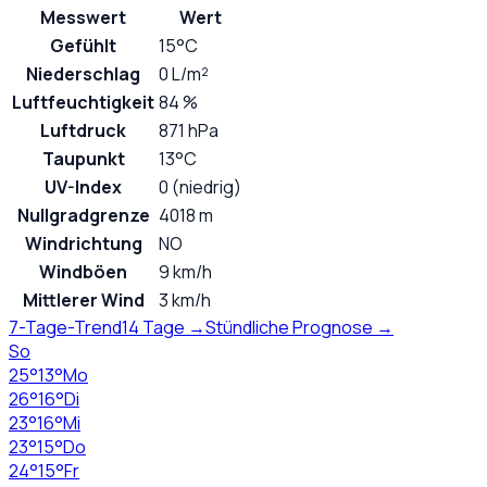
Messwert
Wert
Gefühlt
15°C
Niederschlag
0 L/m²
Luftfeuchtigkeit
84 %
Luftdruck
871 hPa
Taupunkt
13°C
UV-Index
0 (niedrig)
Nullgradgrenze
4018 m
Windrichtung
NO
Windböen
9 km/h
Mittlerer Wind
3 km/h
7-Tage-Trend
14 Tage →
Stündliche Prognose →
So
25
°
13
°
Mo
26
°
16
°
Di
23
°
16
°
Mi
23
°
15
°
Do
24
°
15
°
Fr