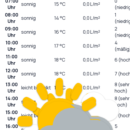
07:00
0
sonnig
15
°C
0,0
L/m²
Uhr
(niedri
08:00
1
sonnig
14
°C
0,0
L/m²
Uhr
(niedri
09:00
2
sonnig
16
°C
0,0
L/m²
Uhr
(niedri
10:00
4
sonnig
17
°C
0,0
L/m²
Uhr
(mäßig
11:00
sonnig
18
°C
0,0
L/m²
6 (hoc
Uhr
12:00
sonnig
18
°C
0,0
L/m²
7 (hoc
Uhr
13:00
8 (sehr
leicht bewölkt
19
°C
0,0
L/m²
Uhr
hoch)
14:00
8 (sehr
sonnig
20
°C
0,0
L/m²
Uhr
hoch)
15:00
leicht bewölkt
21
°C
0,0
L/m²
7 (hoc
Uhr
16:00
5
sonnig
22
°C
0,0
L/m²