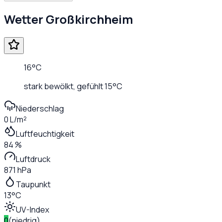
Wetter
Großkirchheim
16
°C
stark bewölkt
, gefühlt
15
°C
Niederschlag
0 L/m²
Luftfeuchtigkeit
84 %
Luftdruck
871 hPa
Taupunkt
13°C
UV-Index
0
(
niedrig
)