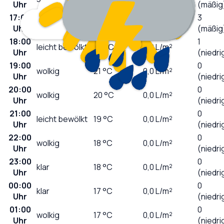
Uhr
(mäßig
17:00
3
leicht bewölkt
21
°C
0,0
L/m²
Uhr
(mäßig
18:00
1
leicht bewölkt
22
°C
0,0
L/m²
Uhr
(niedri
19:00
0
wolkig
21
°C
0,0
L/m²
Uhr
(niedri
20:00
0
wolkig
20
°C
0,0
L/m²
Uhr
(niedri
21:00
0
leicht bewölkt
19
°C
0,0
L/m²
Uhr
(niedri
22:00
0
wolkig
18
°C
0,0
L/m²
Uhr
(niedri
23:00
0
klar
18
°C
0,0
L/m²
Uhr
(niedri
00:00
0
klar
17
°C
0,0
L/m²
Uhr
(niedri
01:00
0
wolkig
17
°C
0,0
L/m²
Uhr
(niedri