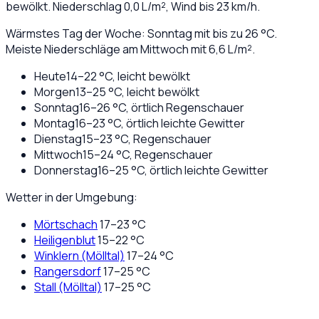
bewölkt
. Niederschlag
0,0
L/m², Wind bis
23
km/h.
Wärmstes Tag der Woche: Sonntag mit bis zu 26 °C.
Meiste Niederschläge am Mittwoch mit 6,6 L/m².
Heute
14
–
22
°C,
leicht bewölkt
Morgen
13
–
25
°C,
leicht bewölkt
Sonntag
16
–
26
°C,
örtlich Regenschauer
Montag
16
–
23
°C,
örtlich leichte Gewitter
Dienstag
15
–
23
°C,
Regenschauer
Mittwoch
15
–
24
°C,
Regenschauer
Donnerstag
16
–
25
°C,
örtlich leichte Gewitter
Wetter in der Umgebung:
Mörtschach
17
–
23
°C
Heiligenblut
15
–
22
°C
Winklern (Mölltal)
17
–
24
°C
Rangersdorf
17
–
25
°C
Stall (Mölltal)
17
–
25
°C