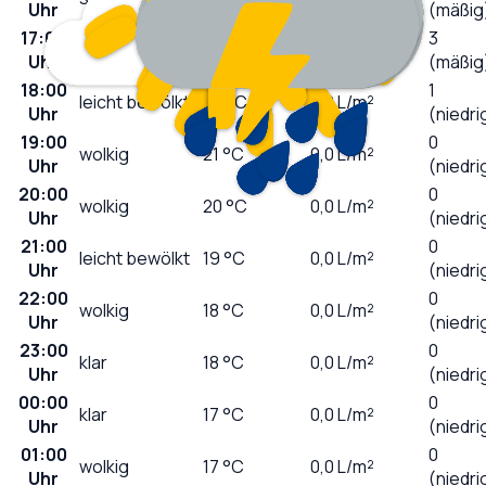
Uhr
(mäßig
17:00
3
leicht bewölkt
21
°C
0,0
L/m²
Uhr
(mäßig
18:00
1
leicht bewölkt
22
°C
0,0
L/m²
Uhr
(niedri
19:00
0
wolkig
21
°C
0,0
L/m²
Uhr
(niedri
20:00
0
wolkig
20
°C
0,0
L/m²
Uhr
(niedri
21:00
0
leicht bewölkt
19
°C
0,0
L/m²
Uhr
(niedri
22:00
0
wolkig
18
°C
0,0
L/m²
Uhr
(niedri
23:00
0
klar
18
°C
0,0
L/m²
Uhr
(niedri
00:00
0
klar
17
°C
0,0
L/m²
Uhr
(niedri
01:00
0
wolkig
17
°C
0,0
L/m²
Uhr
(niedri