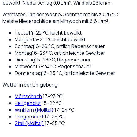
bewölkt
. Niederschlag
0,0
L/m², Wind bis
23
km/h.
Wärmstes Tag der Woche: Sonntag mit bis zu 26 °C.
Meiste Niederschläge am Mittwoch mit 6,6 L/m².
Heute
14
–
22
°C,
leicht bewölkt
Morgen
13
–
25
°C,
leicht bewölkt
Sonntag
16
–
26
°C,
örtlich Regenschauer
Montag
16
–
23
°C,
örtlich leichte Gewitter
Dienstag
15
–
23
°C,
Regenschauer
Mittwoch
15
–
24
°C,
Regenschauer
Donnerstag
16
–
25
°C,
örtlich leichte Gewitter
Wetter in der Umgebung:
Mörtschach
17
–
23
°C
Heiligenblut
15
–
22
°C
Winklern (Mölltal)
17
–
24
°C
Rangersdorf
17
–
25
°C
Stall (Mölltal)
17
–
25
°C