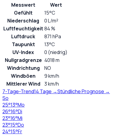
Messwert
Wert
Gefühlt
15°C
Niederschlag
0 L/m²
Luftfeuchtigkeit
84 %
Luftdruck
871 hPa
Taupunkt
13°C
UV-Index
0 (niedrig)
Nullgradgrenze
4018 m
Windrichtung
NO
Windböen
9 km/h
Mittlerer Wind
3 km/h
7-Tage-Trend
14 Tage →
Stündliche Prognose →
So
25
°
13
°
Mo
26
°
16
°
Di
23
°
16
°
Mi
23
°
15
°
Do
24
°
15
°
Fr