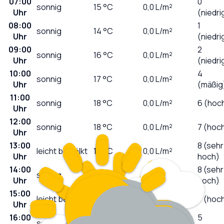
07:00
0
sonnig
15
°C
0,0
L/m²
Uhr
(niedri
08:00
1
sonnig
14
°C
0,0
L/m²
Uhr
(niedri
09:00
2
sonnig
16
°C
0,0
L/m²
Uhr
(niedri
10:00
4
sonnig
17
°C
0,0
L/m²
Uhr
(mäßig
11:00
sonnig
18
°C
0,0
L/m²
6 (hoc
Uhr
12:00
sonnig
18
°C
0,0
L/m²
7 (hoc
Uhr
13:00
8 (sehr
leicht bewölkt
19
°C
0,0
L/m²
Uhr
hoch)
14:00
8 (sehr
sonnig
20
°C
0,0
L/m²
Uhr
hoch)
15:00
leicht bewölkt
21
°C
0,0
L/m²
7 (hoc
Uhr
16:00
5
sonnig
22
°C
0,0
L/m²