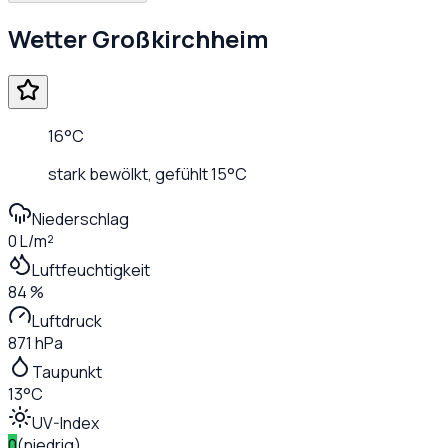
Wetter
Großkirchheim
16
°C
stark bewölkt
, gefühlt
15
°C
Niederschlag
0 L/m²
Luftfeuchtigkeit
84 %
Luftdruck
871 hPa
Taupunkt
13°C
UV-Index
0
(
niedrig
)