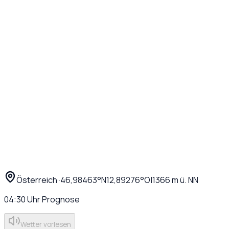
Österreich
·
·
46,98463
°N
12,89276
°O
|
1366
m ü. NN
04:30
Uhr
Prognose
Wetter vorlesen