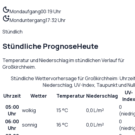
Mondaufgang
00:19 Uhr
Monduntergang
17:32 Uhr
Stündlich
Stündliche Prognose
Heute
Temperatur und Niederschlag im stündlichen Verlauf für
Großkirchheim
.
Stündliche Wettervorhersage für
Großkirchheim
: Uhrze
Niederschlag, UV-Index, Taupunkt und Nu
UV-
Uhrzeit
Wetter
Temperatur
Niederschlag
Inde
05:00
0
wolkig
15
°C
0,0
L/m²
Uhr
(niedri
06:00
0
sonnig
16
°C
0,0
L/m²
Uhr
(niedri