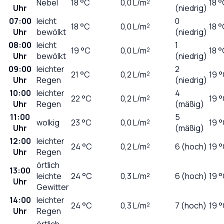
Nebel
18
°C
0,0
L/m²
18 
Uhr
(niedrig)
07:00
leicht
0
18
°C
0,0
L/m²
18 
Uhr
bewölkt
(niedrig)
08:00
leicht
1
19
°C
0,0
L/m²
18 
Uhr
bewölkt
(niedrig)
09:00
leichter
2
21
°C
0,2
L/m²
19 
Uhr
Regen
(niedrig)
10:00
leichter
4
22
°C
0,2
L/m²
19 
Uhr
Regen
(mäßig)
11:00
5
wolkig
23
°C
0,0
L/m²
19 
Uhr
(mäßig)
12:00
leichter
24
°C
0,2
L/m²
6 (hoch)
19 
Uhr
Regen
örtlich
13:00
leichte
24
°C
0,3
L/m²
6 (hoch)
19 
Uhr
Gewitter
14:00
leichter
24
°C
0,3
L/m²
7 (hoch)
19 
Uhr
Regen
örtlich