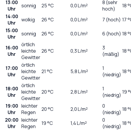
13:00
8 (sehr
sonnig
25
°C
0,0
L/m²
18 
Uhr
hoch)
14:00
wolkig
26
°C
0,0
L/m²
7 (hoch)
17 
Uhr
15:00
sonnig
26
°C
0,0
L/m²
6 (hoch)
18 
Uhr
örtlich
16:00
3
leichte
26
°C
0,3
L/m²
18 
Uhr
(mäßig)
Gewitter
örtlich
17:00
1
leichte
21
°C
5,8
L/m²
18 
Uhr
(niedrig)
Gewitter
örtlich
18:00
1
leichte
20
°C
2,8
L/m²
19 
Uhr
(niedrig)
Gewitter
19:00
leichter
0
20
°C
2,0
L/m²
18 
Uhr
Regen
(niedrig)
20:00
leichter
0
19
°C
1,4
L/m²
18 
Uhr
Regen
(niedrig)