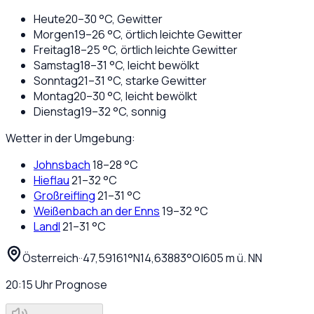
Heute
20
–
30
°C,
Gewitter
Morgen
19
–
26
°C,
örtlich leichte Gewitter
Freitag
18
–
25
°C,
örtlich leichte Gewitter
Samstag
18
–
31
°C,
leicht bewölkt
Sonntag
21
–
31
°C,
starke Gewitter
Montag
20
–
30
°C,
leicht bewölkt
Dienstag
19
–
32
°C,
sonnig
Wetter in der Umgebung:
Johnsbach
18
–
28
°C
Hieflau
21
–
32
°C
Großreifling
21
–
31
°C
Weißenbach an der Enns
19
–
32
°C
Landl
21
–
31
°C
Österreich
·
·
47,59161
°N
14,63883
°O
|
605
m ü. NN
20:15
Uhr
Prognose