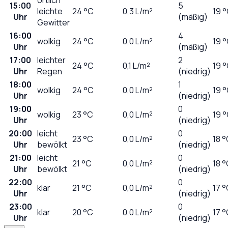
15:00
5
leichte
24
°C
0,3
L/m²
19 
Uhr
(mäßig)
Gewitter
16:00
4
wolkig
24
°C
0,0
L/m²
19 
Uhr
(mäßig)
17:00
leichter
2
24
°C
0,1
L/m²
19 
Uhr
Regen
(niedrig)
18:00
1
wolkig
24
°C
0,0
L/m²
19 
Uhr
(niedrig)
19:00
0
wolkig
23
°C
0,0
L/m²
19 
Uhr
(niedrig)
20:00
leicht
0
23
°C
0,0
L/m²
18 
Uhr
bewölkt
(niedrig)
21:00
leicht
0
21
°C
0,0
L/m²
18 
Uhr
bewölkt
(niedrig)
22:00
0
klar
21
°C
0,0
L/m²
17 
Uhr
(niedrig)
23:00
0
klar
20
°C
0,0
L/m²
17 
Uhr
(niedrig)