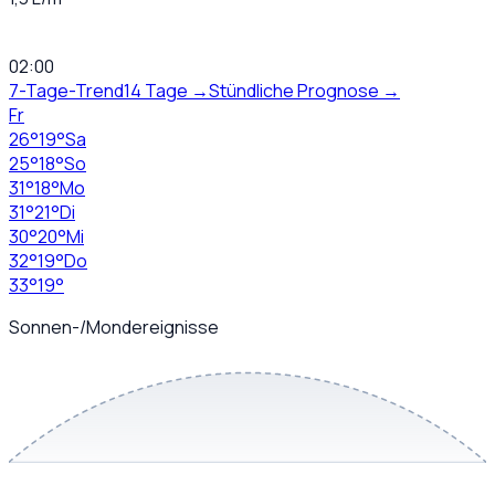
02:00
7-Tage-Trend
14 Tage →
Stündliche Prognose →
Fr
26
°
19
°
Sa
25
°
18
°
So
31
°
18
°
Mo
31
°
21
°
Di
30
°
20
°
Mi
32
°
19
°
Do
33
°
19
°
Sonnen-/Mondereignisse