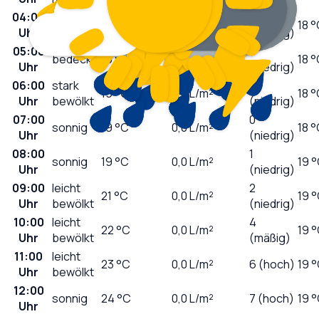
04:00
0
Nebel
19
°C
0,0
L/m²
18 
Uhr
(niedrig)
05:00
0
bedeckt
19
°C
0,0
L/m²
18 
Uhr
(niedrig)
06:00
stark
0
19
°C
0,0
L/m²
18 
Uhr
bewölkt
(niedrig)
07:00
0
sonnig
19
°C
0,0
L/m²
18 
Uhr
(niedrig)
08:00
1
sonnig
19
°C
0,0
L/m²
19 
Uhr
(niedrig)
09:00
leicht
2
21
°C
0,0
L/m²
19 
Uhr
bewölkt
(niedrig)
10:00
leicht
4
22
°C
0,0
L/m²
19 
Uhr
bewölkt
(mäßig)
11:00
leicht
23
°C
0,0
L/m²
6 (hoch)
19 
Uhr
bewölkt
12:00
sonnig
24
°C
0,0
L/m²
7 (hoch)
19 
Uhr