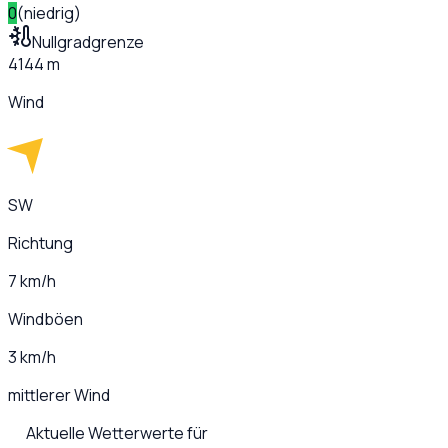
0
(
niedrig
)
Nullgradgrenze
4144 m
Wind
SW
Richtung
7 km/h
Windböen
3 km/h
mittlerer Wind
Aktuelle Wetterwerte für