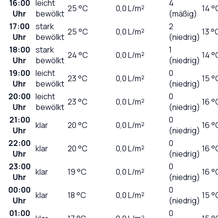
16:00
leicht
4
25
°C
0,0
L/m²
14 °
Uhr
bewölkt
(mäßig)
17:00
stark
2
25
°C
0,0
L/m²
13 °
Uhr
bewölkt
(niedrig)
18:00
stark
1
24
°C
0,0
L/m²
14 °
Uhr
bewölkt
(niedrig)
19:00
leicht
0
23
°C
0,0
L/m²
15 °
Uhr
bewölkt
(niedrig)
20:00
leicht
0
23
°C
0,0
L/m²
16 °
Uhr
bewölkt
(niedrig)
21:00
0
klar
20
°C
0,0
L/m²
16 °
Uhr
(niedrig)
22:00
0
klar
20
°C
0,0
L/m²
16 °
Uhr
(niedrig)
23:00
0
klar
19
°C
0,0
L/m²
16 °
Uhr
(niedrig)
00:00
0
klar
18
°C
0,0
L/m²
15 °
Uhr
(niedrig)
01:00
0