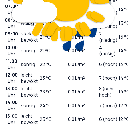
07:00
leicht
0
19
°C
0,0
L/m²
14 °
Uhr
bewölkt
(niedrig)
08:00
1
wolkig
19
°C
0,0
L/m²
15 °
Uhr
(niedrig)
09:00
stark
2
21
°C
0,0
L/m²
15 °
Uhr
bewölkt
(niedrig)
10:00
4
sonnig
21
°C
0,0
L/m²
14 °
Uhr
(mäßig)
11:00
sonnig
22
°C
0,0
L/m²
6 (hoch)
13 °
Uhr
12:00
leicht
23
°C
0,0
L/m²
7 (hoch)
14 °
Uhr
bewölkt
13:00
leicht
8 (sehr
23
°C
0,0
L/m²
14 °
Uhr
bewölkt
hoch)
14:00
sonnig
24
°C
0,0
L/m²
7 (hoch)
12 °
Uhr
15:00
leicht
25
°C
0,0
L/m²
6 (hoch)
12 °
Uhr
bewölkt