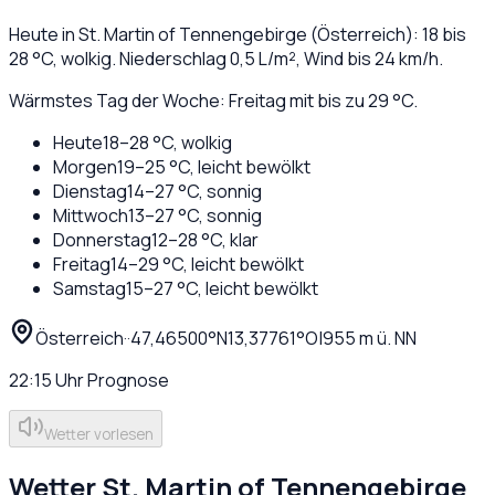
Heute in
St. Martin of Tennengebirge
(
Österreich
):
18
bis
28
°C,
wolkig
. Niederschlag
0,5
L/m², Wind bis
24
km/h.
Wärmstes Tag der Woche: Freitag mit bis zu 29 °C.
Heute
18
–
28
°C,
wolkig
Morgen
19
–
25
°C,
leicht bewölkt
Dienstag
14
–
27
°C,
sonnig
Mittwoch
13
–
27
°C,
sonnig
Donnerstag
12
–
28
°C,
klar
Freitag
14
–
29
°C,
leicht bewölkt
Samstag
15
–
27
°C,
leicht bewölkt
Österreich
·
·
47,46500
°N
13,37761
°O
|
955
m ü. NN
22:15
Uhr
Prognose
Wetter vorlesen
Wetter
St. Martin of Tennengebirge