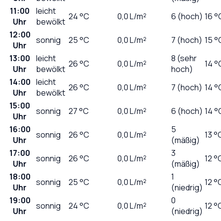
11:00
leicht
24
°C
0,0
L/m²
6 (hoch)
16 °
Uhr
bewölkt
12:00
sonnig
25
°C
0,0
L/m²
7 (hoch)
15 °
Uhr
13:00
leicht
8 (sehr
26
°C
0,0
L/m²
14 °
Uhr
bewölkt
hoch)
14:00
leicht
26
°C
0,0
L/m²
7 (hoch)
14 °
Uhr
bewölkt
15:00
sonnig
27
°C
0,0
L/m²
6 (hoch)
14 °
Uhr
16:00
5
sonnig
26
°C
0,0
L/m²
13 °
Uhr
(mäßig)
17:00
3
sonnig
26
°C
0,0
L/m²
12 °
Uhr
(mäßig)
18:00
1
sonnig
25
°C
0,0
L/m²
12 °
Uhr
(niedrig)
19:00
0
sonnig
24
°C
0,0
L/m²
12 °
Uhr
(niedrig)