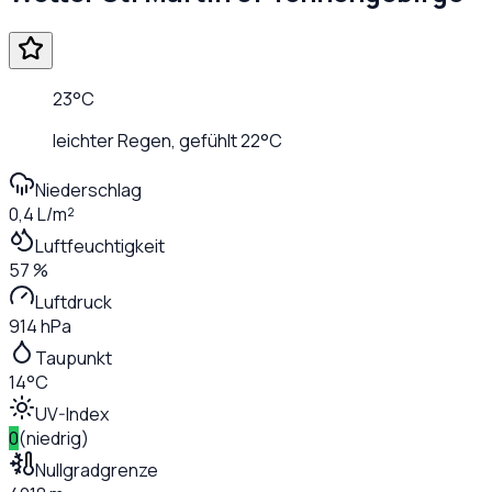
23
°C
leichter Regen
, gefühlt
22
°C
Niederschlag
0,4 L/m²
Luftfeuchtigkeit
57 %
Luftdruck
914 hPa
Taupunkt
14°C
UV-Index
0
(
niedrig
)
Nullgradgrenze