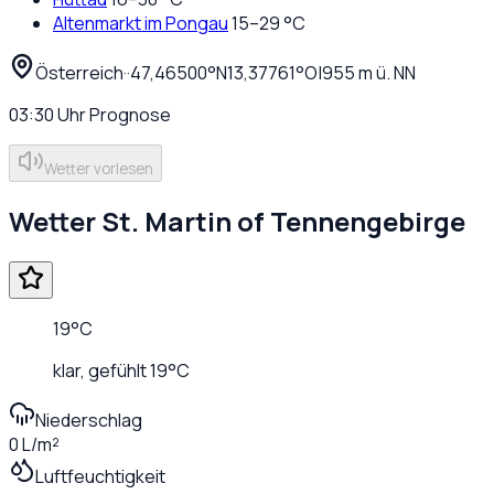
Altenmarkt im Pongau
15
–
29
°C
Österreich
·
·
47,46500
°N
13,37761
°O
|
955
m ü. NN
03:30
Uhr
Prognose
Wetter vorlesen
Wetter
St. Martin of Tennengebirge
19
°C
klar
, gefühlt
19
°C
Niederschlag
0 L/m²
Luftfeuchtigkeit