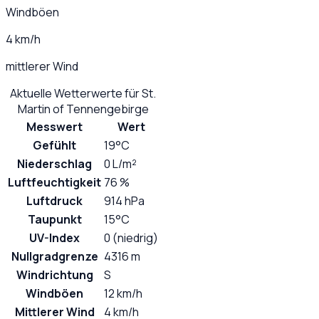
Windböen
4 km/h
mittlerer Wind
Aktuelle Wetterwerte für
St.
Martin of Tennengebirge
Messwert
Wert
Gefühlt
19°C
Niederschlag
0 L/m²
Luftfeuchtigkeit
76 %
Luftdruck
914 hPa
Taupunkt
15°C
UV-Index
0 (niedrig)
Nullgradgrenze
4316 m
Windrichtung
S
Windböen
12 km/h
Mittlerer Wind
4 km/h