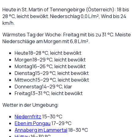
Heute in
St. Martin of Tennengebirge
(
Österreich
):
18
bis
28
°C,
leicht bewölkt
. Niederschlag
0,0
L/m², Wind bis
24
km/h.
Wärmstes Tag der Woche: Freitag mit bis zu 31 °C. Meiste
Niederschläge am Morgen mit 6,8 L/m².
Heute
18
–
28
°C,
leicht bewölkt
Morgen
18
–
29
°C,
leicht bewölkt
Montag
16
–
26
°C,
leicht bewölkt
Dienstag
15
–
29
°C,
leicht bewölkt
Mittwoch
15
–
29
°C,
leicht bewölkt
Donnerstag
14
–
29
°C,
klar
Freitag
13
–
31
°C,
leicht bewölkt
Wetter in der Umgebung:
Niedernfritz
15
–
30
°C
Eben im Pongau
17
–
29
°C
Annaberg im Lammertal
18
–
30
°C
Hüttau
16
–
30
°C