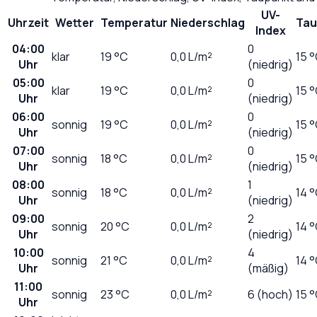
UV-
Uhrzeit
Wetter
Temperatur
Niederschlag
Tau
Index
04:00
0
klar
19
°C
0,0
L/m²
15 
Uhr
(niedrig)
05:00
0
klar
19
°C
0,0
L/m²
15 
Uhr
(niedrig)
06:00
0
sonnig
19
°C
0,0
L/m²
15 
Uhr
(niedrig)
07:00
0
sonnig
18
°C
0,0
L/m²
15 
Uhr
(niedrig)
08:00
1
sonnig
18
°C
0,0
L/m²
14 
Uhr
(niedrig)
09:00
2
sonnig
20
°C
0,0
L/m²
14 
Uhr
(niedrig)
10:00
4
sonnig
21
°C
0,0
L/m²
14 
Uhr
(mäßig)
11:00
sonnig
23
°C
0,0
L/m²
6 (hoch)
15 
Uhr