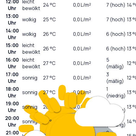
12:00
leicht
24
°C
0,0
L/m²
7 (hoch)
14 
Uhr
bewölkt
13:00
wolkig
25
°C
0,0
L/m²
7 (hoch)
13 
Uhr
14:00
wolkig
26
°C
0,0
L/m²
6 (hoch)
13 
Uhr
15:00
leicht
26
°C
0,0
L/m²
6 (hoch)
13 
Uhr
bewölkt
16:00
leicht
5
27
°C
0,0
L/m²
12 
Uhr
bewölkt
(mäßig)
17:00
3
sonnig
27
°C
0,0
L/m²
12 
Uhr
(mäßig)
18:00
1
sonnig
27
°C
0,0
L/m²
13 
Uhr
(niedrig)
19:00
0
sonnig
28
°C
0,0
L/m²
13 
Uhr
(niedrig)
20:00
0
sonnig
27
°C
0,0
L/m²
14 
Uhr
(niedrig)
21:00
0
klar
24
°C
0,0
L/m²
15 