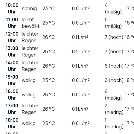
10:00
4
sonnig
23
°C
0,0
L/m²
17 
Uhr
(mäßig)
11:00
leicht
5
25
°C
0,0
L/m²
16 
Uhr
bewölkt
(mäßig)
12:00
leichter
26
°C
0,1
L/m²
7 (hoch)
16 
Uhr
Regen
13:00
leichter
26
°C
0,2
L/m²
7 (hoch)
17 
Uhr
Regen
14:00
leichter
26
°C
0,1
L/m²
6 (hoch)
17 
Uhr
Regen
15:00
wolkig
25
°C
0,0
L/m²
6 (hoch)
18 
Uhr
16:00
4
wolkig
26
°C
0,0
L/m²
17 
Uhr
(mäßig)
17:00
leichter
2
26
°C
0,1
L/m²
17 
Uhr
Regen
(niedrig)
18:00
1
wolkig
25
°C
0,0
L/m²
17 
Uhr
(niedrig)