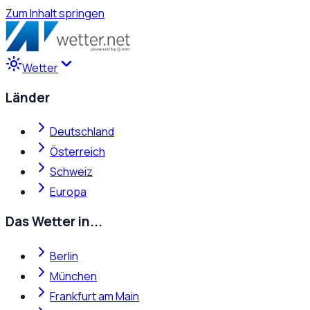
Zum Inhalt springen
Wetter
Länder
Deutschland
Österreich
Schweiz
Europa
Das Wetter in...
Berlin
München
Frankfurt am Main