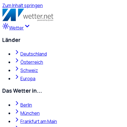
Zum Inhalt springen
Wetter
Länder
Deutschland
Österreich
Schweiz
Europa
Das Wetter in...
Berlin
München
Frankfurt am Main