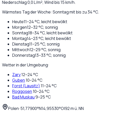
Niederschlag
0,0
L/m², Wind bis
15
km/h.
Wärmstes Tag der Woche: Sonntag mit bis zu 34 °C.
Heute
11
–
24
°C,
leicht bewölkt
Morgen
12
–
32
°C,
sonnig
Sonntag
18
–
34
°C,
leicht bewölkt
Montag
14
–
23
°C,
leicht bewölkt
Dienstag
11
–
25
°C,
sonnig
Mittwoch
12
–
29
°C,
sonnig
Donnerstag
13
–
33
°C,
sonnig
Wetter in der Umgebung:
Zary
12
–
24
°C
Guben
10
–
24
°C
Forst (Lausitz)
11
–
24
°C
Roggosen
10
–
24
°C
Bad Muskau
9
–
25
°C
Polen
·
·
51,77900
°N
14,95530
°O
|
92
m ü. NN