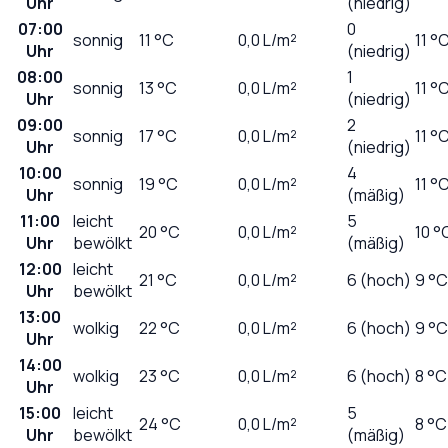
Uhr
(niedrig)
07:00
0
sonnig
11
°C
0,0
L/m²
11 °
Uhr
(niedrig)
08:00
1
sonnig
13
°C
0,0
L/m²
11 °
Uhr
(niedrig)
09:00
2
sonnig
17
°C
0,0
L/m²
11 °
Uhr
(niedrig)
10:00
4
sonnig
19
°C
0,0
L/m²
11 °
Uhr
(mäßig)
11:00
leicht
5
20
°C
0,0
L/m²
10 °
Uhr
bewölkt
(mäßig)
12:00
leicht
21
°C
0,0
L/m²
6 (hoch)
9 °C
Uhr
bewölkt
13:00
wolkig
22
°C
0,0
L/m²
6 (hoch)
9 °C
Uhr
14:00
wolkig
23
°C
0,0
L/m²
6 (hoch)
8 °C
Uhr
15:00
leicht
5
24
°C
0,0
L/m²
8 °C
Uhr
bewölkt
(mäßig)