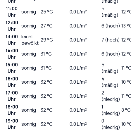
Uhr
(mäßig)
11:00
5
sonnig
25
°C
0,0
L/m²
12 °
Uhr
(mäßig)
12:00
sonnig
27
°C
0,0
L/m²
6 (hoch)
13 °
Uhr
13:00
leicht
29
°C
0,0
L/m²
7 (hoch)
12 °
Uhr
bewölkt
14:00
sonnig
31
°C
0,0
L/m²
6 (hoch)
12 °
Uhr
15:00
5
sonnig
31
°C
0,0
L/m²
11 °
Uhr
(mäßig)
16:00
4
sonnig
32
°C
0,0
L/m²
10 °
Uhr
(mäßig)
17:00
2
sonnig
32
°C
0,0
L/m²
11 °
Uhr
(niedrig)
18:00
1
sonnig
32
°C
0,0
L/m²
8 °C
Uhr
(niedrig)
19:00
0
sonnig
32
°C
0,0
L/m²
10 °
Uhr
(niedrig)