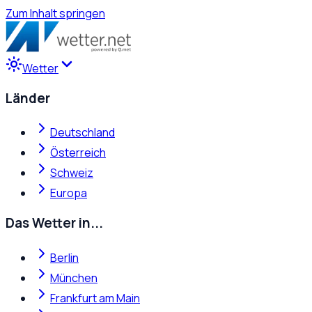
Zum Inhalt springen
Wetter
Länder
Deutschland
Österreich
Schweiz
Europa
Das Wetter in...
Berlin
München
Frankfurt am Main