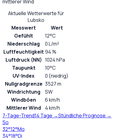
mittlerer Wind
Aktuelle Wetterwerte für
Lubsko
Messwert
Wert
Gefühlt
12°C
Niederschlag
0 L/m²
Luftfeuchtigkeit
94 %
Luftdruck (NN)
1024 hPa
Taupunkt
10°C
UV-Index
0 (niedrig)
Nullgradgrenze
3527 m
Windrichtung
SW
Windböen
6 km/h
Mittlerer Wind
4 km/h
7-Tage-Trend
14 Tage →
Stündliche Prognose →
So
32
°
12
°
Mo
34
°
18
°
Di