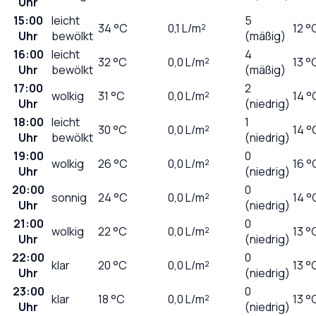
Uhr
15:00
leicht
5
34
°C
0,1
L/m²
12 °
Uhr
bewölkt
(mäßig)
16:00
leicht
4
32
°C
0,0
L/m²
13 °
Uhr
bewölkt
(mäßig)
17:00
2
wolkig
31
°C
0,0
L/m²
14 °
Uhr
(niedrig)
18:00
leicht
1
30
°C
0,0
L/m²
14 °
Uhr
bewölkt
(niedrig)
19:00
0
wolkig
26
°C
0,0
L/m²
16 °
Uhr
(niedrig)
20:00
0
sonnig
24
°C
0,0
L/m²
14 °
Uhr
(niedrig)
21:00
0
wolkig
22
°C
0,0
L/m²
13 °
Uhr
(niedrig)
22:00
0
klar
20
°C
0,0
L/m²
13 °
Uhr
(niedrig)
23:00
0
klar
18
°C
0,0
L/m²
13 °
Uhr
(niedrig)