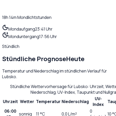
18h 14m
Mondlichtstunden
Mondaufgang
23:41 Uhr
Monduntergang
17:56 Uhr
Stündlich
Stündliche Prognose
Heute
Temperatur und Niederschlag im stündlichen Verlauf für
Lubsko
.
Stündliche Wettervorhersage für
Lubsko
: Uhrzeit, Wet
Niederschlag, UV-Index, Taupunkt und Nullg
UV-
Uhrzeit
Wetter
Temperatur
Niederschlag
Tau
Index
06:00
0
sonnig
11
°C
0,0
L/m²
10 °