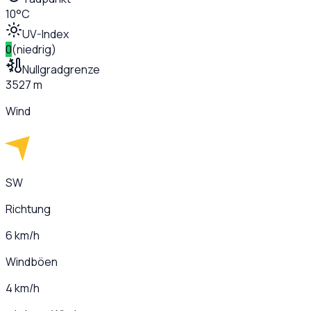
10°C
UV-Index
0
(
niedrig
)
Nullgradgrenze
3527 m
Wind
SW
Richtung
6 km/h
Windböen
4 km/h