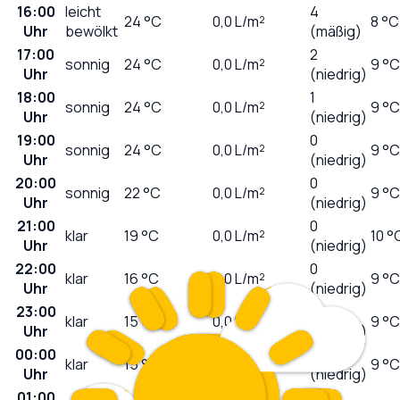
16:00
leicht
4
24
°C
0,0
L/m²
8 °C
Uhr
bewölkt
(mäßig)
17:00
2
sonnig
24
°C
0,0
L/m²
9 °C
Uhr
(niedrig)
18:00
1
sonnig
24
°C
0,0
L/m²
9 °C
Uhr
(niedrig)
19:00
0
sonnig
24
°C
0,0
L/m²
9 °C
Uhr
(niedrig)
20:00
0
sonnig
22
°C
0,0
L/m²
9 °C
Uhr
(niedrig)
21:00
0
klar
19
°C
0,0
L/m²
10 °
Uhr
(niedrig)
22:00
0
klar
16
°C
0,0
L/m²
9 °C
Uhr
(niedrig)
23:00
0
klar
15
°C
0,0
L/m²
9 °C
Uhr
(niedrig)
00:00
0
klar
15
°C
0,0
L/m²
9 °C
Uhr
(niedrig)
01:00
0