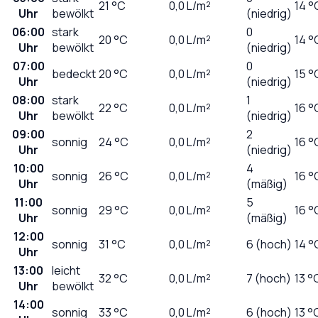
21
°C
0,0
L/m²
14 °
Uhr
bewölkt
(niedrig)
06:00
stark
0
20
°C
0,0
L/m²
14 °
Uhr
bewölkt
(niedrig)
07:00
0
bedeckt
20
°C
0,0
L/m²
15 °
Uhr
(niedrig)
08:00
stark
1
22
°C
0,0
L/m²
16 °
Uhr
bewölkt
(niedrig)
09:00
2
sonnig
24
°C
0,0
L/m²
16 °
Uhr
(niedrig)
10:00
4
sonnig
26
°C
0,0
L/m²
16 °
Uhr
(mäßig)
11:00
5
sonnig
29
°C
0,0
L/m²
16 °
Uhr
(mäßig)
12:00
sonnig
31
°C
0,0
L/m²
6 (hoch)
14 °
Uhr
13:00
leicht
32
°C
0,0
L/m²
7 (hoch)
13 °
Uhr
bewölkt
14:00
sonnig
33
°C
0,0
L/m²
6 (hoch)
13 °