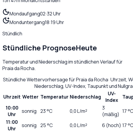
15h 47m
Mondlichtstunden
Mondaufgang
02:32 Uhr
Monduntergang
18:19 Uhr
Stündlich
Stündliche Prognose
Heute
Temperatur und Niederschlag im stündlichen Verlauf für
Praia da Rocha
.
Stündliche Wettervorhersage für
Praia da Rocha
: Uhrzeit, 
Niederschlag, UV-Index, Taupunkt und Nullgr
UV-
Uhrzeit
Wetter
Temperatur
Niederschlag
Tau
Index
10:00
3
sonnig
23
°C
0,0
L/m²
17 °
Uhr
(mäßig)
11:00
sonnig
25
°C
0,0
L/m²
6 (hoch)
17 °
Uhr