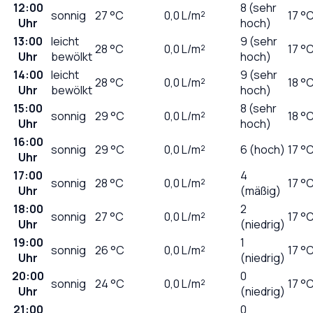
12:00
8 (sehr
sonnig
27
°C
0,0
L/m²
17 °
Uhr
hoch)
13:00
leicht
9 (sehr
28
°C
0,0
L/m²
17 °
Uhr
bewölkt
hoch)
14:00
leicht
9 (sehr
28
°C
0,0
L/m²
18 °
Uhr
bewölkt
hoch)
15:00
8 (sehr
sonnig
29
°C
0,0
L/m²
18 °
Uhr
hoch)
16:00
sonnig
29
°C
0,0
L/m²
6 (hoch)
17 °
Uhr
17:00
4
sonnig
28
°C
0,0
L/m²
17 °
Uhr
(mäßig)
18:00
2
sonnig
27
°C
0,0
L/m²
17 °
Uhr
(niedrig)
19:00
1
sonnig
26
°C
0,0
L/m²
17 °
Uhr
(niedrig)
20:00
0
sonnig
24
°C
0,0
L/m²
17 °
Uhr
(niedrig)
21:00
0