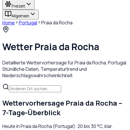
Freizeit
Allgemein
Home
Portugal
Praia da Rocha
Wetter
Praia da Rocha
Detaillierte Wettervorhersage für
Praia da Rocha
,
Portugal
.
Stündliche Daten, Temperaturtrend und
Niederschlagswahrscheinlichkeit.
Wettervorhersage
Praia da Rocha
–
7-Tage-Überblick
Heute in
Praia da Rocha
(
Portugal
):
20
bis
30
°C,
klar
.