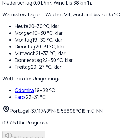
Niederschlag
0,0
L/m², Wind bis
38
km/h.
Wärmstes Tag der Woche: Mittwoch mit bis zu 33 °C.
Heute
20
–
30
°C,
klar
Morgen
19
–
30
°C,
klar
Montag
19
–
30
°C,
klar
Dienstag
20
–
31
°C,
klar
Mittwoch
21
–
33
°C,
klar
Donnerstag
22
–
30
°C,
klar
Freitag
20
–
27
°C,
klar
Wetter in der Umgebung:
Odemira
19
–
28
°C
Faro
22
–
31
°C
Portugal
·
·
37,11748
°N
-8,53698
°O
|
8
m ü. NN
09:45
Uhr
Prognose
Wetter vorlesen