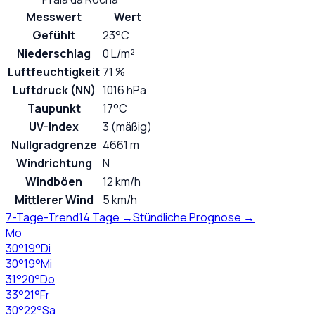
Messwert
Wert
Gefühlt
23°C
Niederschlag
0 L/m²
Luftfeuchtigkeit
71 %
Luftdruck (NN)
1016 hPa
Taupunkt
17°C
UV-Index
3 (mäßig)
Nullgradgrenze
4661 m
Windrichtung
N
Windböen
12 km/h
Mittlerer Wind
5 km/h
7-Tage-Trend
14 Tage →
Stündliche Prognose →
Mo
30
°
19
°
Di
30
°
19
°
Mi
31
°
20
°
Do
33
°
21
°
Fr
30
°
22
°
Sa