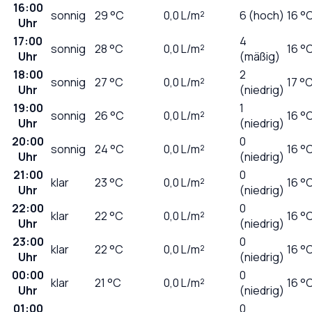
16:00
sonnig
29
°C
0,0
L/m²
6 (hoch)
16 °
Uhr
17:00
4
sonnig
28
°C
0,0
L/m²
16 °
Uhr
(mäßig)
18:00
2
sonnig
27
°C
0,0
L/m²
17 °
Uhr
(niedrig)
19:00
1
sonnig
26
°C
0,0
L/m²
16 °
Uhr
(niedrig)
20:00
0
sonnig
24
°C
0,0
L/m²
16 °
Uhr
(niedrig)
21:00
0
klar
23
°C
0,0
L/m²
16 °
Uhr
(niedrig)
22:00
0
klar
22
°C
0,0
L/m²
16 °
Uhr
(niedrig)
23:00
0
klar
22
°C
0,0
L/m²
16 °
Uhr
(niedrig)
00:00
0
klar
21
°C
0,0
L/m²
16 °
Uhr
(niedrig)
01:00
0