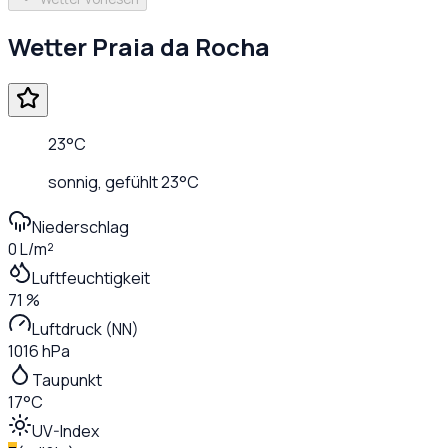
Wetter
Praia da Rocha
23
°C
sonnig
, gefühlt
23
°C
Niederschlag
0 L/m²
Luftfeuchtigkeit
71 %
Luftdruck (NN)
1016 hPa
Taupunkt
17°C
UV-Index