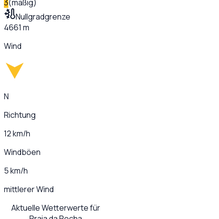
3
(
mäßig
)
Nullgradgrenze
4661 m
Wind
N
Richtung
12 km/h
Windböen
5 km/h
mittlerer Wind
Aktuelle Wetterwerte für
Praia da Rocha