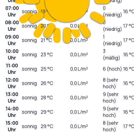
Uhr
(niedrig)
07:00
0
sonnig
19
°C
0,0
L/m²
16 °
Uhr
(niedrig)
08:00
0
sonnig
20
°C
0,0
L/m²
17 °
Uhr
(niedrig)
09:00
1
sonnig
21
°C
0,0
L/m²
17 °
Uhr
(niedrig)
10:00
3
sonnig
23
°C
0,0
L/m²
16 °
Uhr
(mäßig)
11:00
sonnig
25
°C
0,0
L/m²
6 (hoch)
16 °
Uhr
12:00
8 (sehr
sonnig
26
°C
0,0
L/m²
16 °
Uhr
hoch)
13:00
9 (sehr
sonnig
28
°C
0,0
L/m²
16 °
Uhr
hoch)
14:00
9 (sehr
sonnig
29
°C
0,0
L/m²
16 °
Uhr
hoch)
15:00
8 (sehr
sonnig
29
°C
0,0
L/m²
17 °
Uhr
hoch)