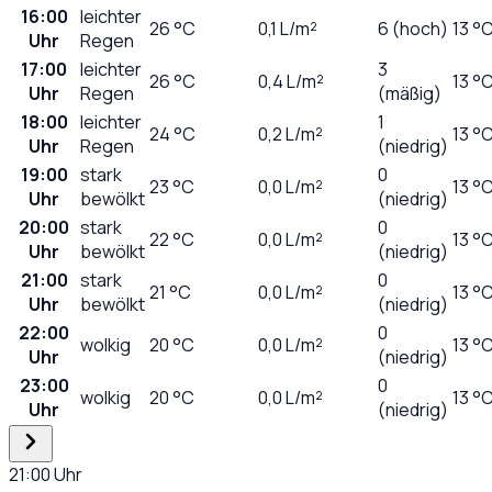
16:00
leichter
26
°C
0,1
L/m²
6 (hoch)
13 °
Uhr
Regen
17:00
leichter
3
26
°C
0,4
L/m²
13 °
Uhr
Regen
(mäßig)
18:00
leichter
1
24
°C
0,2
L/m²
13 °
Uhr
Regen
(niedrig)
19:00
stark
0
23
°C
0,0
L/m²
13 °
Uhr
bewölkt
(niedrig)
20:00
stark
0
22
°C
0,0
L/m²
13 °
Uhr
bewölkt
(niedrig)
21:00
stark
0
21
°C
0,0
L/m²
13 °
Uhr
bewölkt
(niedrig)
22:00
0
wolkig
20
°C
0,0
L/m²
13 °
Uhr
(niedrig)
23:00
0
wolkig
20
°C
0,0
L/m²
13 °
Uhr
(niedrig)
21:00
Uhr