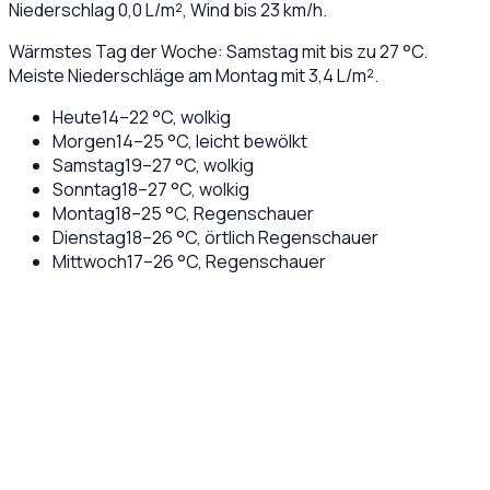
Niederschlag
0,0
L/m², Wind bis
23
km/h.
Wärmstes Tag der Woche: Samstag mit bis zu 27 °C.
Meiste Niederschläge am Montag mit 3,4 L/m².
Heute
14
–
22
°C,
wolkig
Morgen
14
–
25
°C,
leicht bewölkt
Samstag
19
–
27
°C,
wolkig
Sonntag
18
–
27
°C,
wolkig
Montag
18
–
25
°C,
Regenschauer
Dienstag
18
–
26
°C,
örtlich Regenschauer
Mittwoch
17
–
26
°C,
Regenschauer