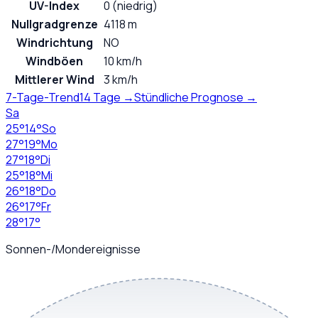
UV-Index
0 (niedrig)
Nullgradgrenze
4118 m
Windrichtung
NO
Windböen
10 km/h
Mittlerer Wind
3 km/h
7-Tage-Trend
14 Tage →
Stündliche Prognose →
Sa
25
°
14
°
So
27
°
19
°
Mo
27
°
18
°
Di
25
°
18
°
Mi
26
°
18
°
Do
26
°
17
°
Fr
28
°
17
°
Sonnen-/Mondereignisse