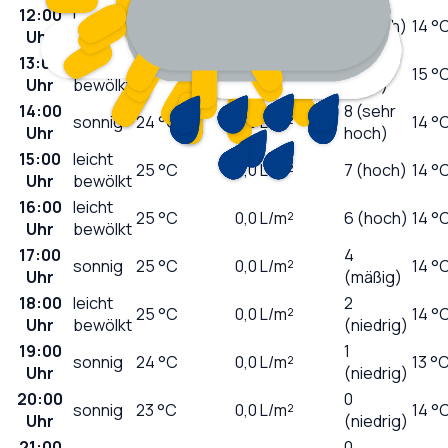
12:00
leicht
22
°C
0,0
L/m²
7 (hoch)
14 °
Uhr
bewölkt
13:00
leicht
8 (sehr
23
°C
0,0
L/m²
15 °
Uhr
bewölkt
hoch)
14:00
8 (sehr
sonnig
24
°C
0,0
L/m²
14 °
Uhr
hoch)
15:00
leicht
25
°C
0,0
L/m²
7 (hoch)
14 °
Uhr
bewölkt
16:00
leicht
25
°C
0,0
L/m²
6 (hoch)
14 °
Uhr
bewölkt
17:00
4
sonnig
25
°C
0,0
L/m²
14 °
Uhr
(mäßig)
18:00
leicht
2
25
°C
0,0
L/m²
14 °
Uhr
bewölkt
(niedrig)
19:00
1
sonnig
24
°C
0,0
L/m²
13 °
Uhr
(niedrig)
20:00
0
sonnig
23
°C
0,0
L/m²
14 °
Uhr
(niedrig)
21:00
0