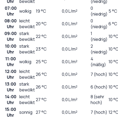
Uhr
bewölkt
(niedrig)
07:00
0
wolkig
19
°C
0,0
L/m²
5 °C
Uhr
(niedrig)
08:00
leicht
0
20
°C
0,0
L/m²
6 °C
Uhr
bewölkt
(niedrig)
09:00
stark
1
22
°C
0,0
L/m²
10 °
Uhr
bewölkt
(niedrig)
10:00
stark
2
23
°C
0,0
L/m²
10 °
Uhr
bewölkt
(niedrig)
11:00
4
wolkig
25
°C
0,0
L/m²
10 °
Uhr
(mäßig)
12:00
leicht
26
°C
0,0
L/m²
7 (hoch)
10 °
Uhr
bewölkt
13:00
stark
26
°C
0,0
L/m²
6 (hoch)
10 °
Uhr
bewölkt
14:00
leicht
8 (sehr
27
°C
0,0
L/m²
10 °
Uhr
bewölkt
hoch)
15:00
sonnig
27
°C
0,0
L/m²
7 (hoch)
12 °
Uhr