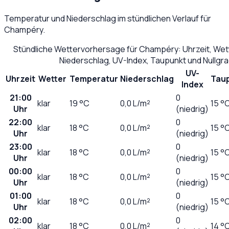
Temperatur und Niederschlag im stündlichen Verlauf für
Champéry
.
Stündliche Wettervorhersage für
Champéry
: Uhrzeit, We
Niederschlag, UV-Index, Taupunkt und Nullgr
UV-
Uhrzeit
Wetter
Temperatur
Niederschlag
Tau
Index
21:00
0
klar
19
°C
0,0
L/m²
15 °
Uhr
(niedrig)
22:00
0
klar
18
°C
0,0
L/m²
15 °
Uhr
(niedrig)
23:00
0
klar
18
°C
0,0
L/m²
15 °
Uhr
(niedrig)
00:00
0
klar
18
°C
0,0
L/m²
15 °
Uhr
(niedrig)
01:00
0
klar
18
°C
0,0
L/m²
15 °
Uhr
(niedrig)
02:00
0
klar
18
°C
0,0
L/m²
14 °