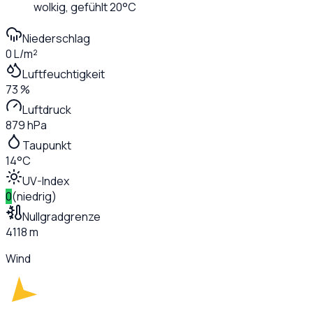
wolkig
, gefühlt
20
°C
Niederschlag
0 L/m²
Luftfeuchtigkeit
73 %
Luftdruck
879 hPa
Taupunkt
14°C
UV-Index
0
(
niedrig
)
Nullgradgrenze
4118 m
Wind