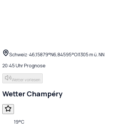
Schweiz
·
·
46,15879
°N
6,84595
°O
|
1305
m ü. NN
20:45
Uhr
Prognose
Wetter vorlesen
Wetter
Champéry
19
°C