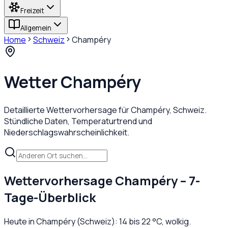
Freizeit
Allgemein
Home
Schweiz
Champéry
Wetter
Champéry
Detaillierte Wettervorhersage für
Champéry
,
Schweiz
.
Stündliche Daten, Temperaturtrend und
Niederschlagswahrscheinlichkeit.
Wettervorhersage
Champéry
– 7-
Tage-Überblick
Heute in
Champéry
(
Schweiz
):
14
bis
22
°C,
wolkig
.