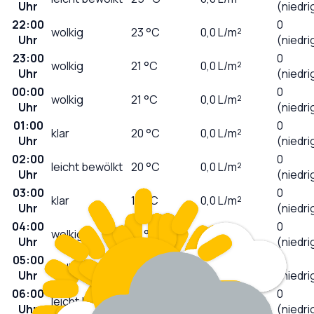
Uhr
(niedri
22:00
0
wolkig
23
°C
0,0
L/m²
Uhr
(niedri
23:00
0
wolkig
21
°C
0,0
L/m²
Uhr
(niedri
00:00
0
wolkig
21
°C
0,0
L/m²
Uhr
(niedri
01:00
0
klar
20
°C
0,0
L/m²
Uhr
(niedri
02:00
0
leicht bewölkt
20
°C
0,0
L/m²
Uhr
(niedri
03:00
0
klar
19
°C
0,0
L/m²
Uhr
(niedri
04:00
0
wolkig
18
°C
0,0
L/m²
Uhr
(niedri
05:00
0
wolkig
18
°C
0,0
L/m²
Uhr
(niedri
06:00
0
leicht bewölkt
18
°C
0,0
L/m²
Uhr
(niedri