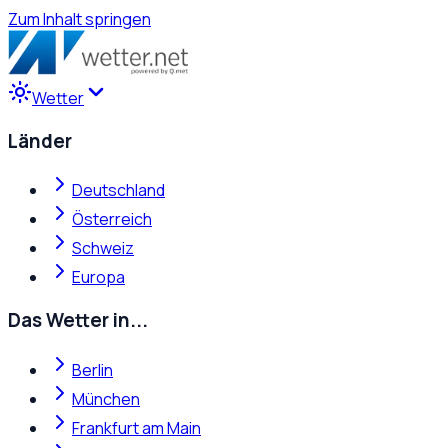
Zum Inhalt springen
Wetter
Länder
Deutschland
Österreich
Schweiz
Europa
Das Wetter in...
Berlin
München
Frankfurt am Main