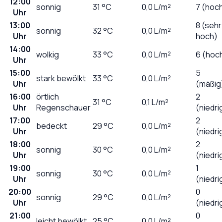
12:00
sonnig
31
°C
0,0
L/m²
7 (hoc
Uhr
13:00
8 (sehr
sonnig
32
°C
0,0
L/m²
Uhr
hoch)
14:00
wolkig
33
°C
0,0
L/m²
6 (hoc
Uhr
15:00
5
stark bewölkt
33
°C
0,0
L/m²
Uhr
(mäßig
16:00
örtlich
2
31
°C
0,1
L/m²
Uhr
Regenschauer
(niedri
17:00
2
bedeckt
29
°C
0,0
L/m²
Uhr
(niedri
18:00
2
sonnig
30
°C
0,0
L/m²
Uhr
(niedri
19:00
1
sonnig
30
°C
0,0
L/m²
Uhr
(niedri
20:00
0
sonnig
29
°C
0,0
L/m²
Uhr
(niedri
21:00
0
leicht bewölkt
25
°C
0,0
L/m²