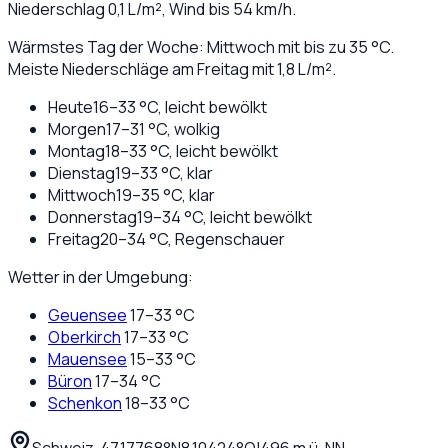
Niederschlag
0,1
L/m², Wind bis
54
km/h.
Wärmstes Tag der Woche: Mittwoch mit bis zu 35 °C.
Meiste Niederschläge am Freitag mit 1,8 L/m².
Heute
16
–
33
°C,
leicht bewölkt
Morgen
17
–
31
°C,
wolkig
Montag
18
–
33
°C,
leicht bewölkt
Dienstag
19
–
33
°C,
klar
Mittwoch
19
–
35
°C,
klar
Donnerstag
19
–
34
°C,
leicht bewölkt
Freitag
20
–
34
°C,
Regenschauer
Wetter in der Umgebung:
Geuensee
17
–
33
°C
Oberkirch
17
–
33
°C
Mauensee
15
–
33
°C
Büron
17
–
34
°C
Schenkon
18
–
33
°C
Schweiz
·
·
47,17768
°N
8,10424
°O
|
496
m ü. NN