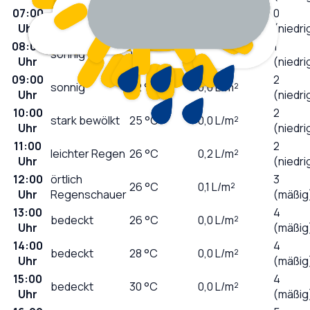
07:00
0
sonnig
18
°C
0,0
L/m²
Uhr
(niedri
08:00
1
sonnig
19
°C
0,0
L/m²
Uhr
(niedri
09:00
2
sonnig
22
°C
0,0
L/m²
Uhr
(niedri
10:00
2
stark bewölkt
25
°C
0,0
L/m²
Uhr
(niedri
11:00
2
leichter Regen
26
°C
0,2
L/m²
Uhr
(niedri
12:00
örtlich
3
26
°C
0,1
L/m²
Uhr
Regenschauer
(mäßig
13:00
4
bedeckt
26
°C
0,0
L/m²
Uhr
(mäßig
14:00
4
bedeckt
28
°C
0,0
L/m²
Uhr
(mäßig
15:00
4
bedeckt
30
°C
0,0
L/m²
Uhr
(mäßig