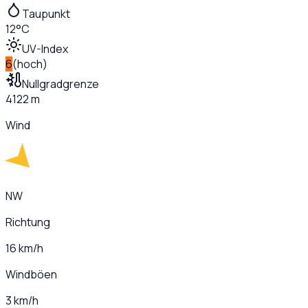
Taupunkt
12°C
UV-Index
6
(
hoch
)
Nullgradgrenze
4122 m
Wind
NW
Richtung
16 km/h
Windböen
3 km/h