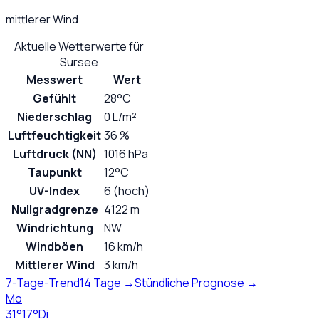
mittlerer Wind
Aktuelle Wetterwerte für
Sursee
Messwert
Wert
Gefühlt
28°C
Niederschlag
0 L/m²
Luftfeuchtigkeit
36 %
Luftdruck (NN)
1016 hPa
Taupunkt
12°C
UV-Index
6 (hoch)
Nullgradgrenze
4122 m
Windrichtung
NW
Windböen
16 km/h
Mittlerer Wind
3 km/h
7-Tage-Trend
14 Tage →
Stündliche Prognose →
Mo
31
°
17
°
Di