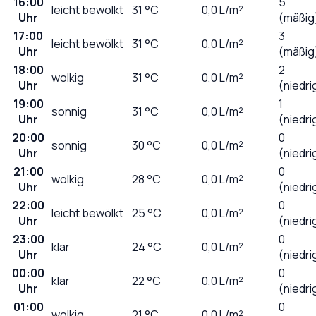
16:00
5
leicht bewölkt
31
°C
0,0
L/m²
Uhr
(mäßig
17:00
3
leicht bewölkt
31
°C
0,0
L/m²
Uhr
(mäßig
18:00
2
wolkig
31
°C
0,0
L/m²
Uhr
(niedri
19:00
1
sonnig
31
°C
0,0
L/m²
Uhr
(niedri
20:00
0
sonnig
30
°C
0,0
L/m²
Uhr
(niedri
21:00
0
wolkig
28
°C
0,0
L/m²
Uhr
(niedri
22:00
0
leicht bewölkt
25
°C
0,0
L/m²
Uhr
(niedri
23:00
0
klar
24
°C
0,0
L/m²
Uhr
(niedri
00:00
0
klar
22
°C
0,0
L/m²
Uhr
(niedri
01:00
0
wolkig
21
°C
0,0
L/m²