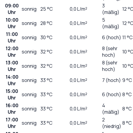
09:00
3
sonnig
25
°C
0,0
L/m²
12 °
Uhr
(mäßig)
10:00
5
sonnig
28
°C
0,0
L/m²
12 °
Uhr
(mäßig)
11:00
sonnig
30
°C
0,0
L/m²
6 (hoch)
11 °C
Uhr
12:00
8 (sehr
sonnig
32
°C
0,0
L/m²
10 °
Uhr
hoch)
13:00
8 (sehr
sonnig
32
°C
0,0
L/m²
10 °
Uhr
hoch)
14:00
sonnig
33
°C
0,0
L/m²
7 (hoch)
9 °C
Uhr
15:00
sonnig
33
°C
0,0
L/m²
6 (hoch)
8 °C
Uhr
16:00
4
sonnig
33
°C
0,0
L/m²
8 °C
Uhr
(mäßig)
17:00
2
sonnig
33
°C
0,0
L/m²
8 °C
Uhr
(niedrig)