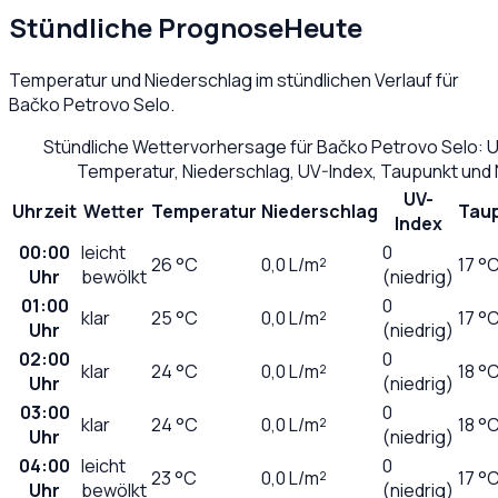
Stündliche Prognose
Heute
Temperatur und Niederschlag im stündlichen Verlauf für
Bačko Petrovo Selo
.
Stündliche Wettervorhersage für
Bačko Petrovo Selo
: 
Temperatur, Niederschlag, UV-Index, Taupunkt und
UV-
Uhrzeit
Wetter
Temperatur
Niederschlag
Tau
Index
00:00
leicht
0
26
°C
0,0
L/m²
17 °
Uhr
bewölkt
(niedrig)
01:00
0
klar
25
°C
0,0
L/m²
17 °
Uhr
(niedrig)
02:00
0
klar
24
°C
0,0
L/m²
18 °
Uhr
(niedrig)
03:00
0
klar
24
°C
0,0
L/m²
18 °
Uhr
(niedrig)
04:00
leicht
0
23
°C
0,0
L/m²
17 °
Uhr
bewölkt
(niedrig)