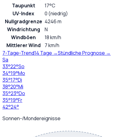
Taupunkt
17°C
UV-Index
0 (niedrig)
Nullgradgrenze
4246 m
Windrichtung
N
Windböen
18 km/h
Mittlerer Wind
7 km/h
7-Tage-Trend
14 Tage →
Stündliche Prognose →
Sa
33
°
22
°
So
34
°
19
°
Mo
35
°
17
°
Di
38
°
20
°
Mi
35
°
23
°
Do
35
°
19
°
Fr
42
°
24
°
Sonnen-/Mondereignisse