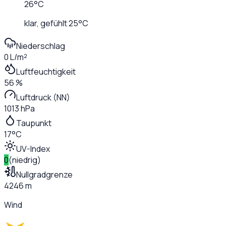
26
°C
klar
, gefühlt
25
°C
Niederschlag
0 L/m²
Luftfeuchtigkeit
56 %
Luftdruck (NN)
1013 hPa
Taupunkt
17°C
UV-Index
0
(
niedrig
)
Nullgradgrenze
4246 m
Wind