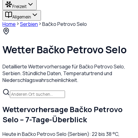
Freizeit
Allgemein
Home
Serbien
Bačko Petrovo Selo
Wetter
Bačko Petrovo Selo
Detaillierte Wettervorhersage für
Bačko Petrovo Selo
,
Serbien
. Stündliche Daten, Temperaturtrend und
Niederschlagswahrscheinlichkeit.
Wettervorhersage
Bačko Petrovo
Selo
– 7-Tage-Überblick
Heute in
Bačko Petrovo Selo
(
Serbien
):
22
bis
38
°C,