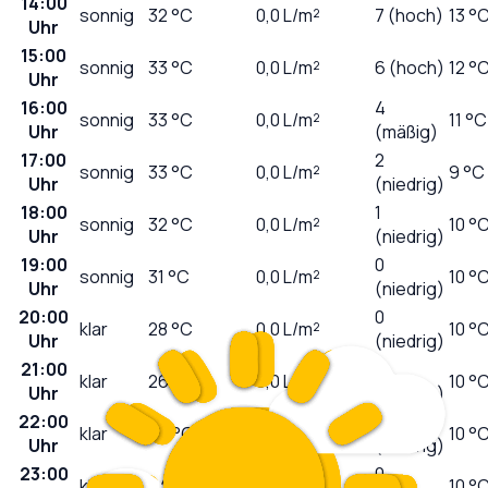
14:00
sonnig
32
°C
0,0
L/m²
7 (hoch)
13 °
Uhr
15:00
sonnig
33
°C
0,0
L/m²
6 (hoch)
12 °
Uhr
16:00
4
sonnig
33
°C
0,0
L/m²
11 °C
Uhr
(mäßig)
17:00
2
sonnig
33
°C
0,0
L/m²
9 °C
Uhr
(niedrig)
18:00
1
sonnig
32
°C
0,0
L/m²
10 °
Uhr
(niedrig)
19:00
0
sonnig
31
°C
0,0
L/m²
10 °
Uhr
(niedrig)
20:00
0
klar
28
°C
0,0
L/m²
10 °
Uhr
(niedrig)
21:00
0
klar
26
°C
0,0
L/m²
10 °
Uhr
(niedrig)
22:00
0
klar
25
°C
0,0
L/m²
10 °
Uhr
(niedrig)
23:00
0
klar
24
°C
0,0
L/m²
10 °