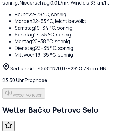
sonnig
. Niederschlag
0,0
L/m², Wind bis
33
km/h.
Heute
22
–
38
°C,
sonnig
Morgen
22
–
33
°C,
leicht bewölkt
Samstag
19
–
34
°C,
sonnig
Sonntag
17
–
35
°C,
sonnig
Montag
20
–
38
°C,
sonnig
Dienstag
23
–
35
°C,
sonnig
Mittwoch
19
–
35
°C,
sonnig
Serbien
·
·
45,70681
°N
20,07928
°O
|
79
m ü. NN
23:30
Uhr
Prognose
Wetter vorlesen
Wetter
Bačko Petrovo Selo