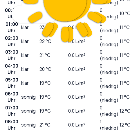
Uhr
(niedrig)
00:00
0
klar
23
°C
0,0
L/m²
10 °
Uhr
(niedrig)
01:00
0
klar
23
°C
0,0
L/m²
11 °C
Uhr
(niedrig)
02:00
0
klar
22
°C
0,0
L/m²
11 °C
Uhr
(niedrig)
03:00
0
klar
21
°C
0,0
L/m²
11 °C
Uhr
(niedrig)
04:00
0
klar
20
°C
0,0
L/m²
11 °C
Uhr
(niedrig)
05:00
0
klar
19
°C
0,0
L/m²
11 °C
Uhr
(niedrig)
06:00
0
sonnig
19
°C
0,0
L/m²
11 °C
Uhr
(niedrig)
07:00
0
sonnig
19
°C
0,0
L/m²
12 °
Uhr
(niedrig)
08:00
1
sonnig
21
°C
0,0
L/m²
12 °
Uhr
(niedrig)