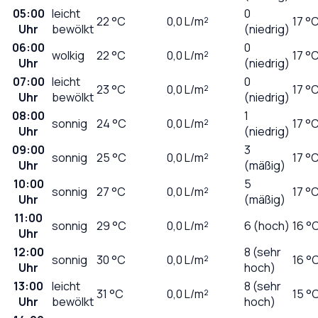
05:00
leicht
0
22
°C
0,0
L/m²
17 °
Uhr
bewölkt
(niedrig)
06:00
0
wolkig
22
°C
0,0
L/m²
17 °
Uhr
(niedrig)
07:00
leicht
0
23
°C
0,0
L/m²
17 °
Uhr
bewölkt
(niedrig)
08:00
1
sonnig
24
°C
0,0
L/m²
17 °
Uhr
(niedrig)
09:00
3
sonnig
25
°C
0,0
L/m²
17 °
Uhr
(mäßig)
10:00
5
sonnig
27
°C
0,0
L/m²
17 °
Uhr
(mäßig)
11:00
sonnig
29
°C
0,0
L/m²
6 (hoch)
16 °
Uhr
12:00
8 (sehr
sonnig
30
°C
0,0
L/m²
16 °
Uhr
hoch)
13:00
leicht
8 (sehr
31
°C
0,0
L/m²
15 °
Uhr
bewölkt
hoch)